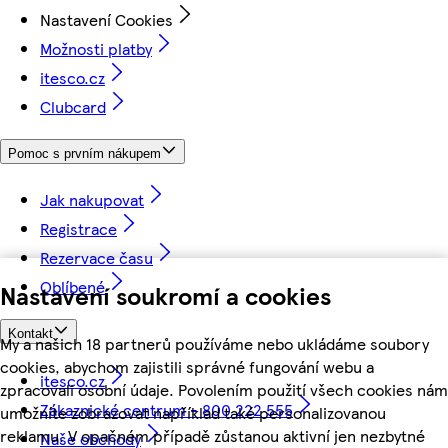
Nastavení Cookies
Možnosti platby
itesco.cz
Clubcard
Pomoc s prvním nákupem
Jak nakupovat
Registrace
Rezervace času
Oblíbené
Nastavení soukromí a cookies
Kontakt
My a našich 18 partnerů používáme nebo ukládáme soubory
cookies, abychom zajistili správné fungování webu a
itesco.cz
zpracovali osobní údaje. Povolením použití všech cookies nám
Zákaznické centrum - 800 222 555
umožníte zobrazovat například také personalizovanou
reklamu. V opačném případě zůstanou aktivní jen nezbytné
Naše obchody