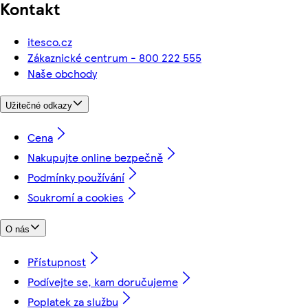
Kontakt
itesco.cz
Zákaznické centrum - 800 222 555
Naše obchody
Užitečné odkazy
Cena
Nakupujte online bezpečně
Podmínky používání
Soukromí a cookies
O nás
Přístupnost
Podívejte se, kam doručujeme
Poplatek za službu