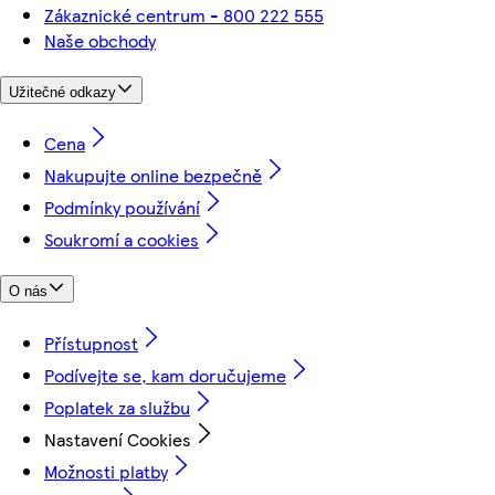
Zákaznické centrum - 800 222 555
Naše obchody
Užitečné odkazy
Cena
Nakupujte online bezpečně
Podmínky používání
Soukromí a cookies
O nás
Přístupnost
Podívejte se, kam doručujeme
Poplatek za službu
Nastavení Cookies
Možnosti platby