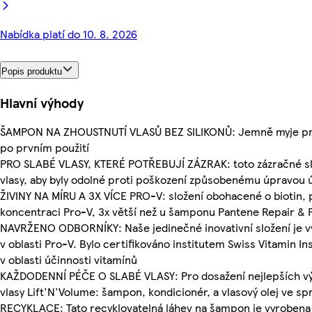
Nabídka platí do 10. 8. 2026
Popis produktu
Hlavní výhody
ŠAMPON NA ZHOUSTNUTÍ VLASŮ BEZ SILIKONŮ: Jemně myje pro vi
po prvním použití
PRO SLABÉ VLASY, KTERÉ POTŘEBUJÍ ZÁZRAK: toto zázračné slož
vlasy, aby byly odolné proti poškození způsobenému úpravou
ŽIVINY NA MÍRU A 3X VÍCE PRO-V: složení obohacené o biotin, po
koncentraci Pro-V, 3x větší než u šamponu Pantene Repair & 
NAVRŽENO ODBORNÍKY: Naše jedinečné inovativní složení je 
v oblasti Pro-V. Bylo certifikováno institutem Swiss Vitamin I
v oblasti účinnosti vitamínů
KAŽDODENNÍ PÉČE O SLABÉ VLASY: Pro dosažení nejlepších výs
vlasy Lift'N'Volume: šampon, kondicionér, a vlasový olej ve spr
RECYKLACE: Tato recyklovatelná láhev na šampon je vyrobena