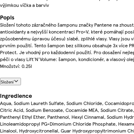
výjimkou víčka a barviv
Popis
Složení tohoto zázračného šamponu značky Pantene na zhoustn
antioxidanty a nejvyšší koncentraci Pro-V, které pomáhají posi
způsobenému úpravou účesu) slabé, zplihlé vlasy. Vlasy jsou vidi
prvním použití. Tento šampon bez silikonu obsahuje 3x více 
Protect. Je vhodný pro každodenní použití. Pro dosažení nejl
péči o vlasy Lift'N'Volume: šampon, kondicionér, a vlasový olej
Množství: 0.25l
Složení
Ingredience
Aqua, Sodium Laureth Sulfate, Sodium Chloride, Cocamidopro
Citric Acid, Sodium Benzoate, Cocamide MEA, Sodium Citrate,
Panthenyl Ethyl Ether, Panthenol, Hexyl Cinnamal, Sodium Hyd
Linoleamidopropyl PG-Dimonium Chloride Phosphate, Hexamet
Linalool, Hydroxycitronellal, Guar Hydroxypropyltrimonium Chlo