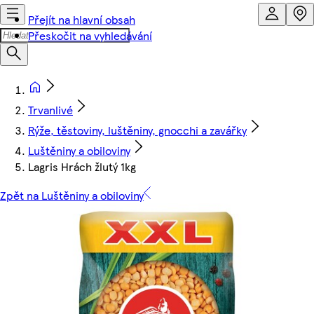
Přejít na hlavní obsah
Přeskočit na vyhledávání
Trvanlivé
Rýže, těstoviny, luštěniny, gnocchi a zavářky
Luštěniny a obiloviny
Lagris Hrách žlutý 1kg
Zpět na Luštěniny a obiloviny