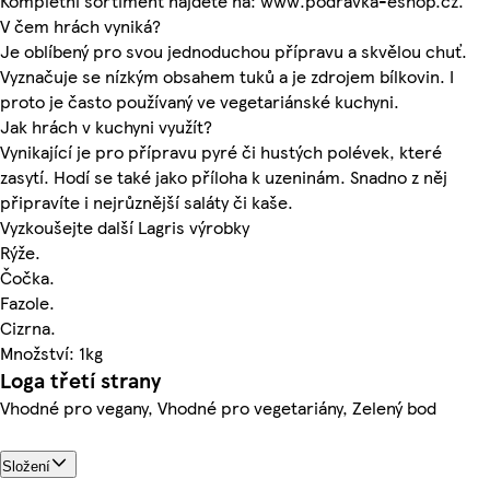
Kompletní sortiment najdete na: www.podravka-eshop.cz.
V čem hrách vyniká?
Je oblíbený pro svou jednoduchou přípravu a skvělou chuť.
Vyznačuje se nízkým obsahem tuků a je zdrojem bílkovin. I
proto je často používaný ve vegetariánské kuchyni.
Jak hrách v kuchyni využít?
Vynikající je pro přípravu pyré či hustých polévek, které
zasytí. Hodí se také jako příloha k uzeninám. Snadno z něj
připravíte i nejrůznější saláty či kaše.
Vyzkoušejte další Lagris výrobky
Rýže.
Čočka.
Fazole.
Cizrna.
Množství: 1kg
Loga třetí strany
Vhodné pro vegany, Vhodné pro vegetariány, Zelený bod
Složení