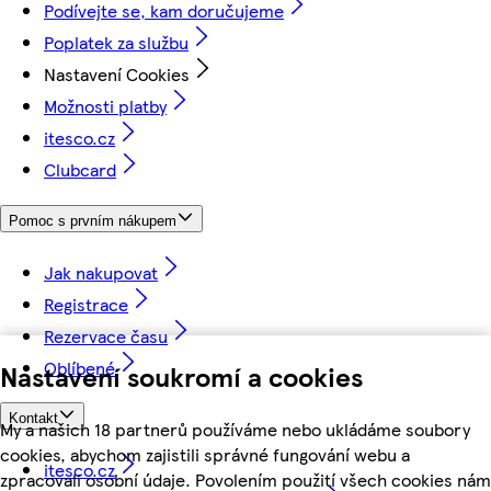
Podívejte se, kam doručujeme
Poplatek za službu
Nastavení Cookies
Možnosti platby
itesco.cz
Clubcard
Pomoc s prvním nákupem
Jak nakupovat
Registrace
Rezervace času
Oblíbené
Nastavení soukromí a cookies
Kontakt
My a našich 18 partnerů používáme nebo ukládáme soubory
cookies, abychom zajistili správné fungování webu a
itesco.cz
zpracovali osobní údaje. Povolením použití všech cookies nám