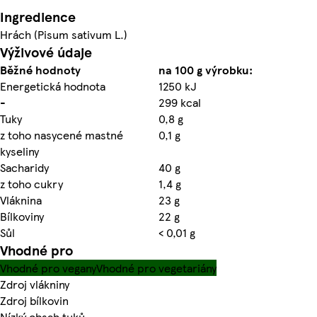
Ingredience
Hrách (Pisum sativum L.)
Výživové údaje
Běžné hodnoty
na 100 g výrobku:
Energetická hodnota
1250 kJ
-
299 kcal
Tuky
0,8 g
z toho nasycené mastné
0,1 g
kyseliny
Sacharidy
40 g
z toho cukry
1,4 g
Vláknina
23 g
Bílkoviny
22 g
Sůl
< 0,01 g
Vhodné pro
Vhodné pro vegany
Vhodné pro vegetariány
Zdroj vlákniny
Zdroj bílkovin
Nízký obsah tuků