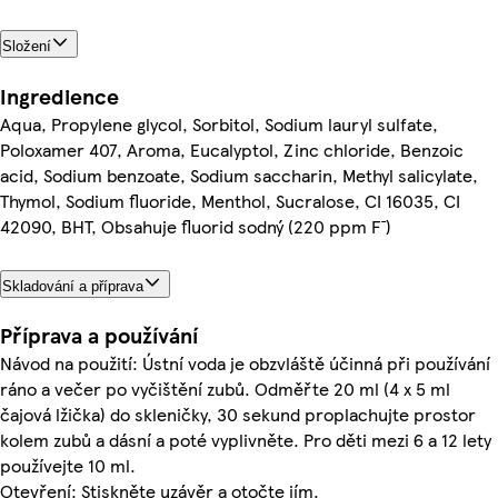
Složení
Ingredience
Aqua, Propylene glycol, Sorbitol, Sodium lauryl sulfate,
Poloxamer 407, Aroma, Eucalyptol, Zinc chloride, Benzoic
acid, Sodium benzoate, Sodium saccharin, Methyl salicylate,
Thymol, Sodium fluoride, Menthol, Sucralose, CI 16035, CI
42090, BHT, Obsahuje fluorid sodný (220 ppm F¯)
Skladování a příprava
Příprava a používání
Návod na použití: Ústní voda je obzvláště účinná při používání
ráno a večer po vyčištění zubů. Odměřte 20 ml (4 x 5 ml
čajová lžička) do skleničky, 30 sekund proplachujte prostor
kolem zubů a dásní a poté vyplivněte. Pro děti mezi 6 a 12 lety
používejte 10 ml.
Otevření: Stiskněte uzávěr a otočte jím.