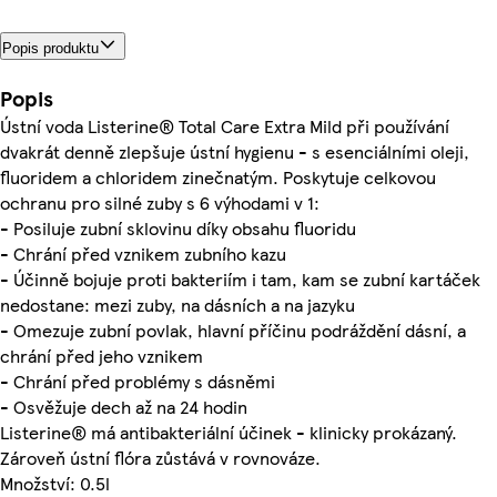
Popis produktu
Popis
Ústní voda Listerine® Total Care Extra Mild při používání
dvakrát denně zlepšuje ústní hygienu - s esenciálními oleji,
fluoridem a chloridem zinečnatým. Poskytuje celkovou
ochranu pro silné zuby s 6 výhodami v 1:
- Posiluje zubní sklovinu díky obsahu fluoridu
- Chrání před vznikem zubního kazu
- Účinně bojuje proti bakteriím i tam, kam se zubní kartáček
nedostane: mezi zuby, na dásních a na jazyku
- Omezuje zubní povlak, hlavní příčinu podráždění dásní, a
chrání před jeho vznikem
- Chrání před problémy s dásněmi
- Osvěžuje dech až na 24 hodin
Listerine® má antibakteriální účinek - klinicky prokázaný.
Zároveň ústní flóra zůstává v rovnováze.
Množství: 0.5l