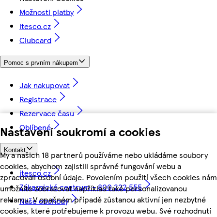
Možnosti platby
itesco.cz
Clubcard
Pomoc s prvním nákupem
Jak nakupovat
Registrace
Rezervace času
Oblíbené
Nastavení soukromí a cookies
Kontakt
My a našich 18 partnerů používáme nebo ukládáme soubory
cookies, abychom zajistili správné fungování webu a
itesco.cz
zpracovali osobní údaje. Povolením použití všech cookies nám
Zákaznické centrum - 800 222 555
umožníte zobrazovat například také personalizovanou
reklamu. V opačném případě zůstanou aktivní jen nezbytné
Naše obchody
cookies, které potřebujeme k provozu webu. Své rozhodnutí