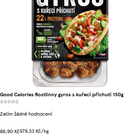
Good Calories Rostlinny gyros s kuřecí příchutí 150g
Zatím žádné hodnocení
579,33 Kč/kg
86,90 Kč