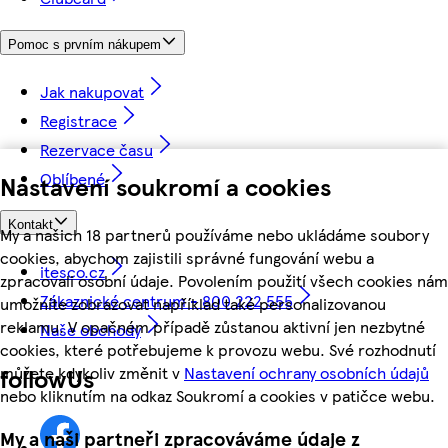
Pomoc s prvním nákupem
Jak nakupovat
Registrace
Rezervace času
Oblíbené
Nastavení soukromí a cookies
Kontakt
My a našich 18 partnerů používáme nebo ukládáme soubory
cookies, abychom zajistili správné fungování webu a
itesco.cz
zpracovali osobní údaje. Povolením použití všech cookies nám
Zákaznické centrum - 800 222 555
umožníte zobrazovat například také personalizovanou
reklamu. V opačném případě zůstanou aktivní jen nezbytné
Naše obchody
cookies, které potřebujeme k provozu webu. Své rozhodnutí
můžete kdykoliv změnit v
Nastavení ochrany osobních údajů
followUs
nebo kliknutím na odkaz Soukromí a cookies v patičce webu.
My a naši partneři zpracováváme údaje z