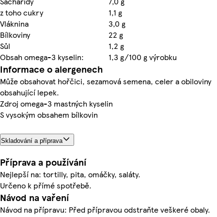
Sacharidy
7,0 g
z toho cukry
1,1 g
Vláknina
3,0 g
Bílkoviny
22 g
Sůl
1,2 g
Obsah omega-3 kyselin:
1,3 g/100 g výrobku
Informace o alergenech
Může obsahovat hořčici, sezamová semena, celer a obiloviny
obsahující lepek.
Zdroj omega-3 mastných kyselin
S vysokým obsahem bílkovin
Skladování a příprava
Příprava a používání
Nejlepší na: tortilly, pita, omáčky, saláty.
Určeno k přímé spotřebě.
Návod na vaření
Návod na přípravu: Před přípravou odstraňte veškeré obaly.