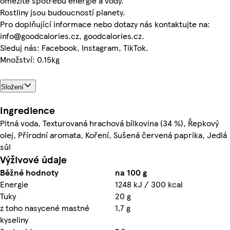
omezíte spotřebu energie a vody.
Rostliny jsou budoucností planety.
Pro doplňující informace nebo dotazy nás kontaktujte na:
info@goodcalories.cz, goodcalories.cz.
Sleduj nás: Facebook, Instagram, TikTok.
Množství: 0.15kg
Složení
Ingredience
Pitná voda, Texturovaná hrachová bílkovina (34 %), Řepkový
olej, Přírodní aromata, Koření, Sušená červená paprika, Jedlá
sůl
Výživové údaje
Běžné hodnoty
na 100 g
Energie
1248 kJ / 300 kcal
Tuky
20 g
z toho nasycené mastné
1,7 g
kyseliny