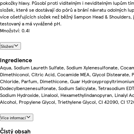
pokožky hlavy. Působí proti viditelným i neviditelným lupům tí
složek, které se dostávají do pórů a brání návratu odolných l
více ošetřujících složek než běžný šampon Head & Shoulders, j
testovaný a má vyvážené pH.
Množství: 0.4l
Složení
Ingredience
Aqua, Sodium Laureth Sulfate, Sodium Xylenesulfonate, Cocam
Dimethiconol, Citric Acid, Cocamide MEA, Glycol Distearate,
Chloride, Parfum, Dimethicone, Guar Hydroxypropyltrimoniu
Dodecylbenzenesulfonate, Sodium Salicylate, Tetrasodium EDT
Sodium Hydroxide, Linalool, Hexamethylindanopyran, Linalyl Ace
Alcohol, Propylene Glycol, Triethylene Glycol, CI 42090, CI 17
Více informací
Čistý obsah