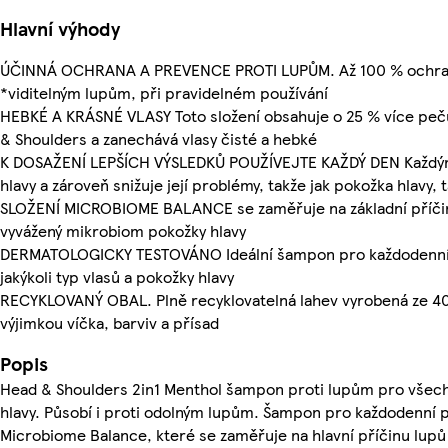
Hlavní výhody
ÚČINNÁ OCHRANA A PREVENCE PROTI LUPŮM. Až 100 % ochrana
*viditelným lupům, při pravidelném používání
HEBKÉ A KRÁSNÉ VLASY Toto složení obsahuje o 25 % více peč
& Shoulders a zanechává vlasy čisté a hebké
K DOSAŽENÍ LEPŠÍCH VÝSLEDKŮ POUŽÍVEJTE KAŽDÝ DEN Každým 
hlavy a zároveň snižuje její problémy, takže jak pokožka hlavy, t
SLOŽENÍ MICROBIOME BALANCE se zaměřuje na základní příčinu
vyvážený mikrobiom pokožky hlavy
DERMATOLOGICKY TESTOVÁNO Ideální šampon pro každodenní po
jakýkoli typ vlasů a pokožky hlavy
RECYKLOVANÝ OBAL. Plně recyklovatelná lahev vyrobená ze 40
výjimkou víčka, barviv a přísad
Popis
Head & Shoulders 2in1 Menthol šampon proti lupům pro všechn
hlavy. Působí i proti odolným lupům. Šampon pro každodenní p
Microbiome Balance, které se zaměřuje na hlavní příčinu lupů