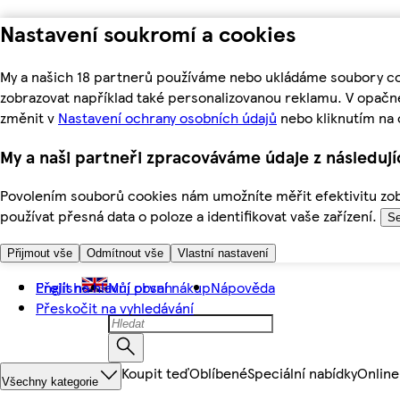
Nastavení soukromí a cookies
My a našich 18 partnerů používáme nebo ukládáme soubory coo
zobrazovat například také personalizovanou reklamu. V opačn
změnit v
Nastavení ochrany osobních údajů
nebo kliknutím na 
My a naši partneři zpracováváme údaje z následuj
Povolením souborů cookies nám umožníte měřit efektivitu zobr
používat přesná data o poloze a identifikovat vaše zařízení.
Se
Přijmout vše
Odmítnout vše
Vlastní nastavení
Přejít na hlavní obsah
English
Můj první nákup
Nápověda
Přeskočit na vyhledávání
Koupit teď
Oblíbené
Speciální nabídky
Online
Všechny kategorie