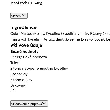
Množství: 0.054kg
Složení
Ingredience
Cukr, Maltodextriny, Kyselina (kyselina vinná), Rýžový š
mastných kyselin), Antioxidant (kyselina L-askorbová), Le
Výživové údaje
Běžné hodnoty
Energetická hodnota
Tuky
z toho nasycené mastné kyseliny
Sacharidy
z toho cukry
Bílkoviny
Sůl
Skladování a příprava