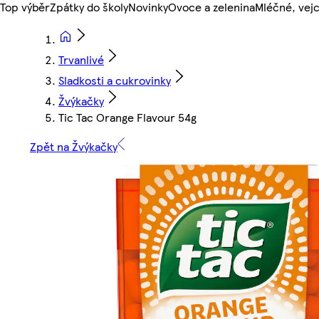
Top výběr
Zpátky do školy
Novinky
Ovoce a zelenina
Mléčné, vejc
Trvanlivé
Sladkosti a cukrovinky
Žvýkačky
Tic Tac Orange Flavour 54g
Zpět na Žvýkačky