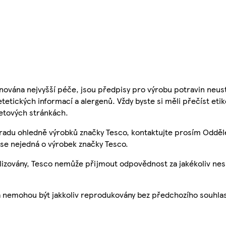
nována nejvyšší péče, jsou předpisy pro výrobu potravin neust
etetických informací a alergenů. Vždy byste si měli přečíst eti
etových stránkách.
 radu ohledně výrobků značky Tesco, kontaktujte prosím Odděl
se nejedná o výrobek značky Tesco.
ualizovány, Tesco nemůže přijmout odpovědnost za jakékoliv ne
a nemohou být jakkoliv reprodukovány bez předchozího souhla