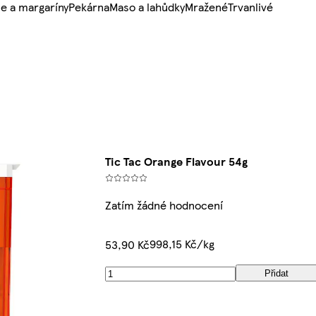
e a margaríny
Pekárna
Maso a lahůdky
Mražené
Trvanlivé
Tic Tac Orange Flavour 54g
Zatím žádné hodnocení
998,15 Kč/kg
53,90 Kč
Přidat