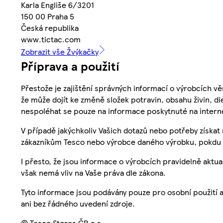
Karla Engliše 6/3201
150 00 Praha 5
Česká republika
www.tictac.com
Zobrazit vše Žvýkačky
Příprava a použití
Přestože je zajištění správných informací o výrobcích vě
že může dojít ke změně složek potravin, obsahu živin, di
nespoléhat se pouze na informace poskytnuté na intern
V případě jakýchkoliv Vašich dotazů nebo potřeby získat
zákazníkům Tesco nebo výrobce daného výrobku, pokdu 
I přesto, že jsou informace o výrobcích pravidelně akt
však nemá vliv na Vaše práva dle zákona.
Tyto informace jsou podávány pouze pro osobní použití 
ani bez řádného uvedení zdroje.
© Tesco Stores ČR a.s.