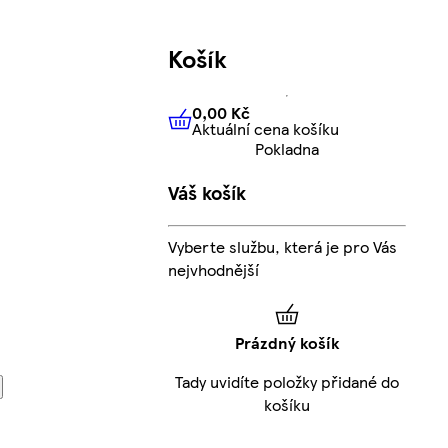
Košík
0,00 Kč
Aktuální cena košíku
0,00 Kč
Aktuální cena košíku
Pokladna
Váš košík
Vyberte službu, která je pro Vás
nejvhodnější
Prázdný košík
Tady uvidíte položky přidané do
košíku