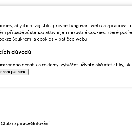
kies, abychom zajistili správné fungování webu a zpracovali 
ém případě zůstanou aktivní jen nezbytné cookies, které pot
odkaz Soukromí a cookies v patičce webu.
ících důvodů
azeného obsahu a reklamy, vytvářet uživatelské statistiky, uk
znam partnerů.
 Club
Inspirace
Grilování