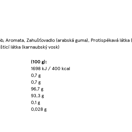
krob, Aromata, Zahušťovadlo (arabská guma), Protispékavá látka 
šticí látka (karnaubský vosk)
(100 g):
1698 kJ / 400 kcal
0,7 g
0,7 g
96,7 g
93,3 g
0,1 g
0,028 g