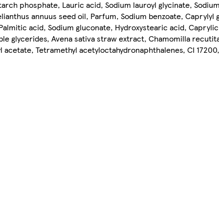
rch phosphate, Lauric acid, Sodium lauroyl glycinate, Sodium 
lianthus annuus seed oil, Parfum, Sodium benzoate, Caprylyl 
 Palmitic acid, Sodium gluconate, Hydroxystearic acid, Caprylic
e glycerides, Avena sativa straw extract, Chamomilla recutita
yl acetate, Tetramethyl acetyloctahydronaphthalenes, CI 17200,