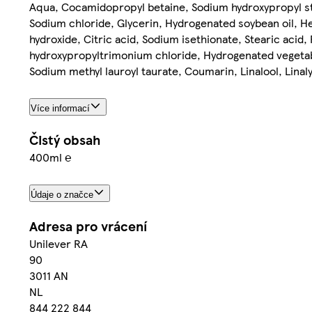
Aqua, Cocamidopropyl betaine, Sodium hydroxypropyl sta
Sodium chloride, Glycerin, Hydrogenated soybean oil, He
hydroxide, Citric acid, Sodium isethionate, Stearic acid,
hydroxypropyltrimonium chloride, Hydrogenated vegetabl
Sodium methyl lauroyl taurate, Coumarin, Linalool, Linal
Více informací
Čistý obsah
400ml ℮
Údaje o značce
Adresa pro vrácení
Unilever RA
90
3011 AN
NL
844 222 844