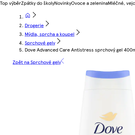
Top výběr
Zpátky do školy
Novinky
Ovoce a zelenina
Mléčné, vejc
Drogerie
Mýdla, sprcha a koupel
Sprchové gely
Dove Advanced Care Antistress sprchový gel 400
Zpět na Sprchové gely