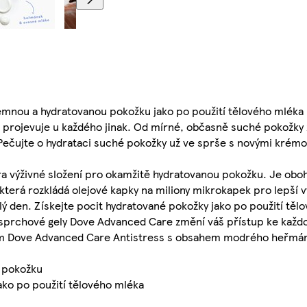
mnou a hydratovanou pokožku jako po použití tělového mléka 
e projevuje u každého jinak. Od mírné, občasně suché pokožky
 Pečujte o hydrataci suché pokožky už ve sprše s novými krém
a výživné složení pro okamžitě hydratovanou pokožku. Je obo
terá rozkládá olejové kapky na miliony mikrokapek pro lepší v
ý den. Získejte pocit hydratované pokožky jako po použití těl
, sprchové gely Dove Advanced Care změní váš přístup ke každ
lem Dove Advanced Care Antistress s obsahem modrého heřmá
u pokožku
ko po použití tělového mléka