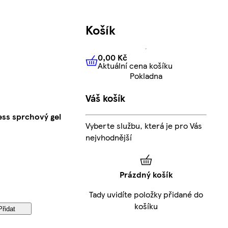
Košík
0,00 Kč
Aktuální cena košíku
0,00 Kč
Aktuální cena košíku
Pokladna
Váš košík
ss sprchový gel
Vyberte službu, která je pro Vás
nejvhodnější
Prázdný košík
Tady uvidíte položky přidané do
košíku
Přidat