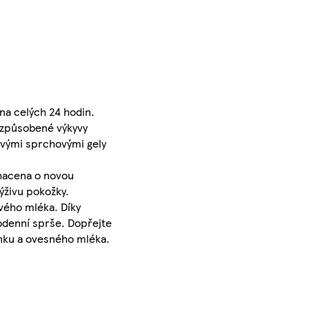
na celých 24 hodin.
 způsobené výkyvy
ovými sprchovými gely
hacena o novou
ýživu pokožky.
ového mléka. Díky
odenní sprše. Dopřejte
nku a ovesného mléka.