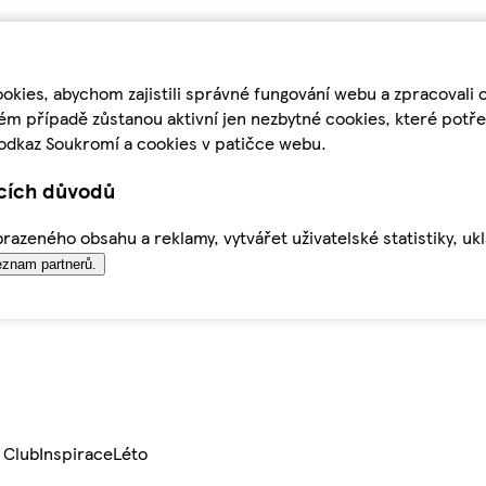
kies, abychom zajistili správné fungování webu a zpracovali 
ém případě zůstanou aktivní jen nezbytné cookies, které pot
odkaz Soukromí a cookies v patičce webu.
ících důvodů
azeného obsahu a reklamy, vytvářet uživatelské statistiky, uk
znam partnerů.
 Club
Inspirace
Léto