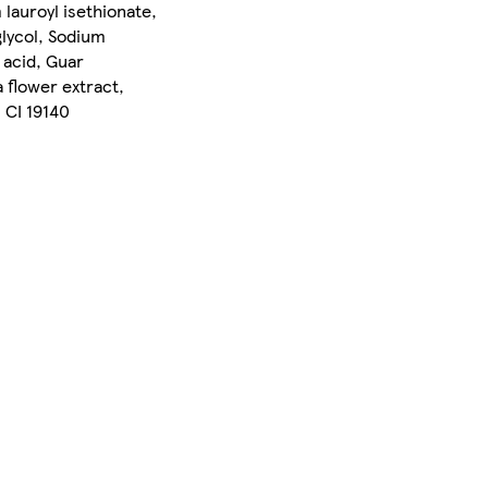
lauroyl isethionate,
glycol, Sodium
 acid, Guar
 flower extract,
 CI 19140