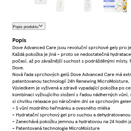
Popis produktu
Popis
Dove Advanced Care jsou revoluční sprchové gely pro je
Každá pokožka je jiná - proto se nedostatečná hydratac
počasí, až po závažnější suchost s podrážděnými místy.
Dove.
Nová řada sprchových gelů Dove Advanced Care má extr
patentovanou technologií 24h Renewing MicroMoisture, k
Výsledkem je vyživená a zdravě vypadající pokožka po cel
kombinaci vyživujícího složení s řadou nádherných vůní
si chvilku relaxace po náročném dni se sprchovým ge
- S vůní modrého heřmánku a ovesného mléka
- Hydratační sprchový gel pro suchou a dehydratovano
- Zanechává pokožku jemnou a hydratovou na 24 hodin ja
- Patentovaná technologie MicroMoisture