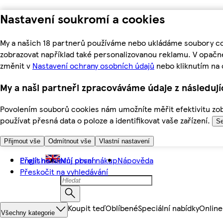
Nastavení soukromí a cookies
My a našich 18 partnerů používáme nebo ukládáme soubory coo
zobrazovat například také personalizovanou reklamu. V opačn
změnit v
Nastavení ochrany osobních údajů
nebo kliknutím na 
My a naši partneři zpracováváme údaje z následuj
Povolením souborů cookies nám umožníte měřit efektivitu zobr
používat přesná data o poloze a identifikovat vaše zařízení.
Se
Přijmout vše
Odmítnout vše
Vlastní nastavení
Přejít na hlavní obsah
English
Můj první nákup
Nápověda
Přeskočit na vyhledávání
Koupit teď
Oblíbené
Speciální nabídky
Online
Všechny kategorie