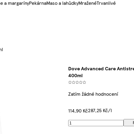
e a margaríny
Pekárna
Maso a lahůdky
Mražené
Trvanlivé
ml
Dove Advanced Care Antistre
400ml
Zatím žádné hodnocení
287,25 Kč/l
114,90 Kč