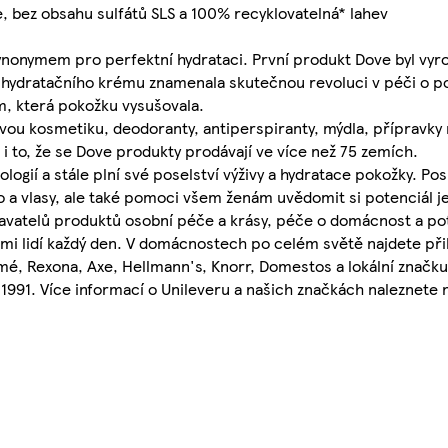
e, bez obsahu sulfátů SLS a 100% recyklovatelná* lahev
 synonymem pro perfektní hydrataci. První produkt Dove byl vyro
 hydratačního krému znamenala skutečnou revoluci v péči o po
m, která pokožku vysušovala.
ovou kosmetiku, deodoranty, antiperspiranty, mýdla, přípravk
 to, že se Dove produkty prodávají ve více než 75 zemích.
ogií a stále plní své poselství výživy a hydratace pokožky. Po
o a vlasy, ale také pomoci všem ženám uvědomit si potenciál je
avatelů produktů osobní péče a krásy, péče o domácnost a po
ami lidí každý den. V domácnostech po celém světě najdete při
, Rexona, Axe, Hellmann's, Knorr, Domestos a lokální značku 
 1991. Více informací o Unileveru a našich značkách naleznet