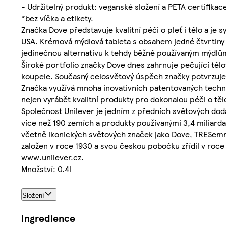
- Udržitelný produkt: veganské složení a PETA certifikac
*bez víčka a etikety.
Značka Dove představuje kvalitní péči o pleť i tělo a je
USA. Krémová mýdlová tableta s obsahem jedné čtvrtiny
jedinečnou alternativu k tehdy běžně používaným mýdlů
Široké portfolio značky Dove dnes zahrnuje pečující těl
koupele. Současný celosvětový úspěch značky potvrzuje i
Značka využívá mnoha inovativních patentovaných technol
nejen vyrábět kvalitní produkty pro dokonalou péči o těl
Společnost Unilever je jedním z předních světových dod
více než 190 zemích a produkty používanými 3,4 miliard
včetně ikonických světových značek jako Dove, TRESemmé
založen v roce 1930 a svou českou pobočku zřídil v roce
www.unilever.cz.
Množství: 0.4l
Složení
Ingredience