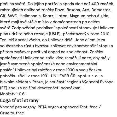
péči na světě. Do jejího portfolia spadá více než 400 značek,
zahrnujících oblíbené značky Dove, Rexona, Axe, Domestos,
Cif, SAVO, Hellmann's, Knorr, Lipton, Magnum nebo Algida,
které mají své stálé místo v domácnostech po celém
světě.Zodpovědné podnikaní společnosti stanovuje Unilever
plán udržitelného rozvoje (USLP), představený v roce 2010.
Ten leží v srdci všeho, co Unilever dělá. Jeho cílem je za
současného růstu byznysu snižovat environmentální stopu a
přitom zvyšovat pozitivní dopad na společnost. Značky
společnosti Unilever se stále více zaměřují na to, aby měly
jasně vymezené společenské nebo environmentální
poslání.Unilever byl založen v roce 1930 a svou českou
pobočku zřídil v roce 1991. UNILEVER ČR, spol. s r. o., s
hlavním sídlem v Praze, je součástí regionu Východní Evropa
(EE) spolu s dalšími devatenácti pobočkami.
Množství: 0.6l
Loga třetí strany
Vhodné pro vegany, PETA Vegan Approved Test-free /
Cruelty-free