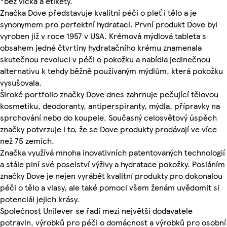
*bez víčka a etikety.
Značka Dove představuje kvalitní péči o pleť i tělo a je
synonymem pro perfektní hydrataci. První produkt Dove byl
vyroben již v roce 1957 v USA. Krémová mýdlová tableta s
obsahem jedné čtvrtiny hydratačního krému znamenala
skutečnou revoluci v péči o pokožku a nabídla jedinečnou
alternativu k tehdy běžně používaným mýdlům, která pokožku
vysušovala.
Široké portfolio značky Dove dnes zahrnuje pečující tělovou
kosmetiku, deodoranty, antiperspiranty, mýdla, přípravky na
sprchování nebo do koupele. Současný celosvětový úspěch
značky potvrzuje i to, že se Dove produkty prodávají ve více
než 75 zemích.
Značka využívá mnoha inovativních patentovaných technologií
a stále plní své poselství výživy a hydratace pokožky. Posláním
značky Dove je nejen vyrábět kvalitní produkty pro dokonalou
péči o tělo a vlasy, ale také pomoci všem ženám uvědomit si
potenciál jejich krásy.
Společnost Unilever se řadí mezi největší dodavatele
potravin, výrobků pro péči o domácnost a výrobků pro osobní