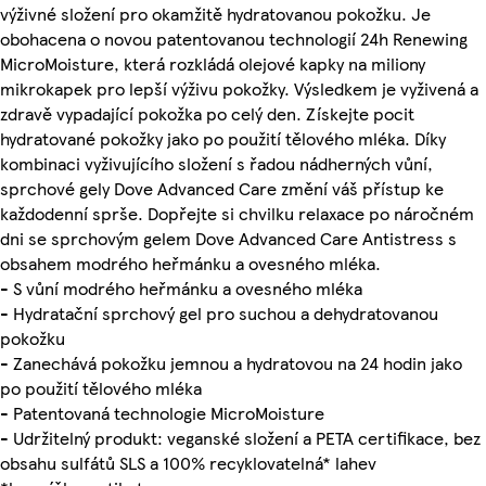
výživné složení pro okamžitě hydratovanou pokožku. Je
obohacena o novou patentovanou technologií 24h Renewing
MicroMoisture, která rozkládá olejové kapky na miliony
mikrokapek pro lepší výživu pokožky. Výsledkem je vyživená a
zdravě vypadající pokožka po celý den. Získejte pocit
hydratované pokožky jako po použití tělového mléka. Díky
kombinaci vyživujícího složení s řadou nádherných vůní,
sprchové gely Dove Advanced Care změní váš přístup ke
každodenní sprše. Dopřejte si chvilku relaxace po náročném
dni se sprchovým gelem Dove Advanced Care Antistress s
obsahem modrého heřmánku a ovesného mléka.
- S vůní modrého heřmánku a ovesného mléka
- Hydratační sprchový gel pro suchou a dehydratovanou
pokožku
- Zanechává pokožku jemnou a hydratovou na 24 hodin jako
po použití tělového mléka
- Patentovaná technologie MicroMoisture
- Udržitelný produkt: veganské složení a PETA certifikace, bez
obsahu sulfátů SLS a 100% recyklovatelná* lahev