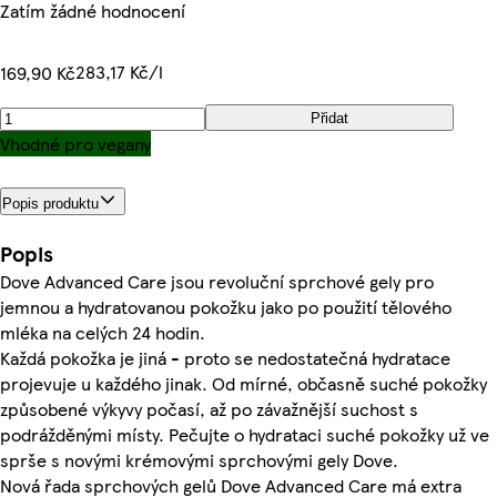
Zatím žádné hodnocení
283,17 Kč/l
169,90 Kč
Přidat
Vhodné pro vegany
Popis produktu
Popis
Dove Advanced Care jsou revoluční sprchové gely pro
jemnou a hydratovanou pokožku jako po použití tělového
mléka na celých 24 hodin.
Každá pokožka je jiná - proto se nedostatečná hydratace
projevuje u každého jinak. Od mírné, občasně suché pokožky
způsobené výkyvy počasí, až po závažnější suchost s
podrážděnými místy. Pečujte o hydrataci suché pokožky už ve
sprše s novými krémovými sprchovými gely Dove.
Nová řada sprchových gelů Dove Advanced Care má extra