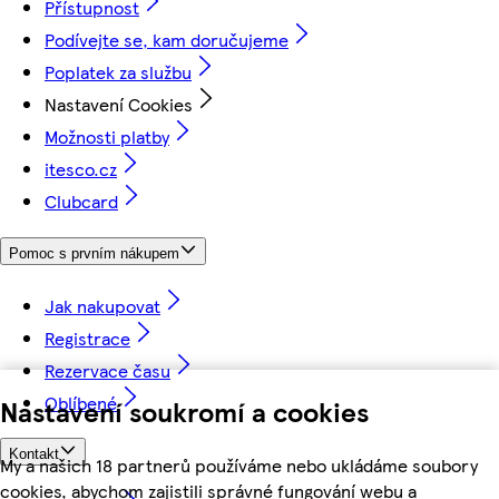
Přístupnost
Podívejte se, kam doručujeme
Poplatek za službu
Nastavení Cookies
Možnosti platby
itesco.cz
Clubcard
Pomoc s prvním nákupem
Jak nakupovat
Registrace
Rezervace času
Oblíbené
Nastavení soukromí a cookies
Kontakt
My a našich 18 partnerů používáme nebo ukládáme soubory
cookies, abychom zajistili správné fungování webu a