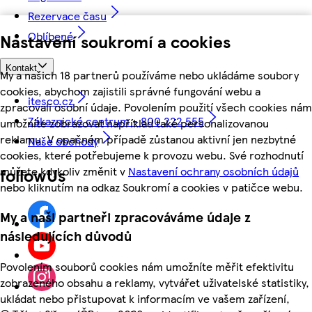
Rezervace času
Oblíbené
Nastavení soukromí a cookies
Kontakt
My a našich 18 partnerů používáme nebo ukládáme soubory
cookies, abychom zajistili správné fungování webu a
itesco.cz
zpracovali osobní údaje. Povolením použití všech cookies nám
Zákaznické centrum - 800 222 555
umožníte zobrazovat například také personalizovanou
reklamu. V opačném případě zůstanou aktivní jen nezbytné
Naše obchody
cookies, které potřebujeme k provozu webu. Své rozhodnutí
můžete kdykoliv změnit v
Nastavení ochrany osobních údajů
followUs
nebo kliknutím na odkaz Soukromí a cookies v patičce webu.
My a naši partneři zpracováváme údaje z
následujících důvodů
Povolením souborů cookies nám umožníte měřit efektivitu
zobrazeného obsahu a reklamy, vytvářet uživatelské statistiky,
ukládat nebo přistupovat k informacím ve vašem zařízení,