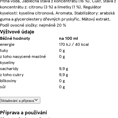
Pitná voda, Jablečná šťáva z koncentrátu (16 %), Cukr, Šťáva z
koncentrátu z: citronu (3 %) a limetky (1 %), Regulátor
kyselosti: kyselina citronová, Aromata, Stabilizátory: arabská
guma a glycerolestery dřevných pryskyřic, Mátový extrakt,
Podíl ovocné složky: nejméně 20 %
Výživové údaje
Běžné hodnoty
na 100 ml
energie
170 kJ / 40 kcal
tuky
0 g
z toho nasycené mastné
0 g
kyseliny
sacharidy
9,9 g
z toho cukry
9,9 g
bílkoviny
0 g
sůl
0 g
Skladování a příprava
Příprava a používání