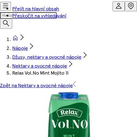
Přejít na hlavní obsah
Přeskočit na vyhledávání
Nápoje
Džusy, nektary a ovocné nápoje
Nektary a ovocné nápoje
Relax Vol.No Mint Mojito 1l
Zpět na Nektary a ovocné nápoje