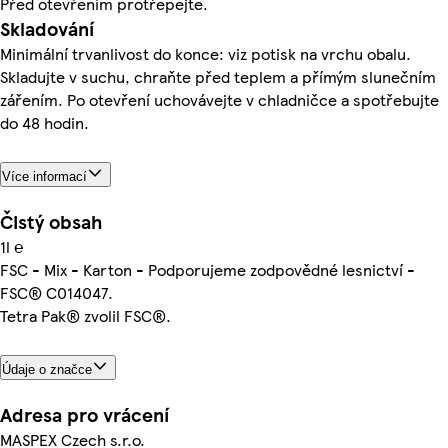
Před otevřením protřepejte.
Skladování
Minimální trvanlivost do konce: viz potisk na vrchu obalu.
Skladujte v suchu, chraňte před teplem a přímým slunečním
zářením. Po otevření uchovávejte v chladničce a spotřebujte
do 48 hodin.
Více informací
Čistý obsah
1l ℮
FSC - Mix - Karton - Podporujeme zodpovědné lesnictví -
FSC® C014047.
Tetra Pak® zvolil FSC®.
Údaje o značce
Adresa pro vrácení
MASPEX Czech s.r.o.