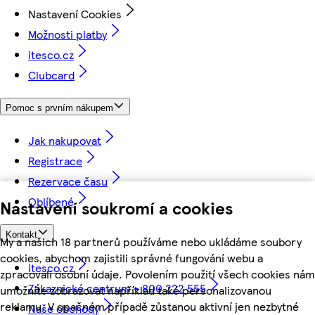
Nastavení Cookies
Možnosti platby
itesco.cz
Clubcard
Pomoc s prvním nákupem
Jak nakupovat
Registrace
Rezervace času
Oblíbené
Nastavení soukromí a cookies
Kontakt
My a našich 18 partnerů používáme nebo ukládáme soubory
cookies, abychom zajistili správné fungování webu a
itesco.cz
zpracovali osobní údaje. Povolením použití všech cookies nám
Zákaznické centrum - 800 222 555
umožníte zobrazovat například také personalizovanou
reklamu. V opačném případě zůstanou aktivní jen nezbytné
Naše obchody