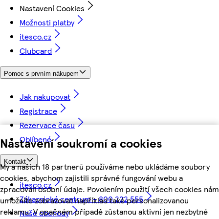
Nastavení Cookies
Možnosti platby
itesco.cz
Clubcard
Pomoc s prvním nákupem
Jak nakupovat
Registrace
Rezervace času
Oblíbené
Nastavení soukromí a cookies
Kontakt
My a našich 18 partnerů používáme nebo ukládáme soubory
cookies, abychom zajistili správné fungování webu a
itesco.cz
zpracovali osobní údaje. Povolením použití všech cookies nám
Zákaznické centrum - 800 222 555
umožníte zobrazovat například také personalizovanou
reklamu. V opačném případě zůstanou aktivní jen nezbytné
Naše obchody