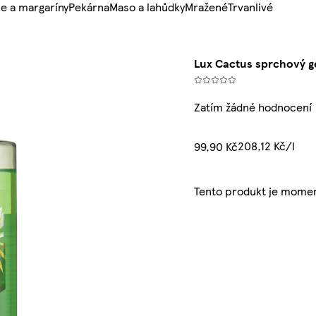
e a margaríny
Pekárna
Maso a lahůdky
Mražené
Trvanlivé
Lux Cactus sprchový g
Zatím žádné hodnocení
208,12 Kč/l
99,90 Kč
Tento produkt je momen