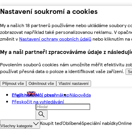
Nastavení soukromí a cookies
My a našich 18 partnerů používáme nebo ukládáme soubory coo
zobrazovat například také personalizovanou reklamu. V opačn
změnit v
Nastavení ochrany osobních údajů
nebo kliknutím na 
My a naši partneři zpracováváme údaje z následuj
Povolením souborů cookies nám umožníte měřit efektivitu zobr
používat přesná data o poloze a identifikovat vaše zařízení.
Se
Přijmout vše
Odmítnout vše
Vlastní nastavení
Přejít na hlavní obsah
English
Můj první nákup
Nápověda
Přeskočit na vyhledávání
Koupit teď
Oblíbené
Speciální nabídky
Online
Všechny kategorie