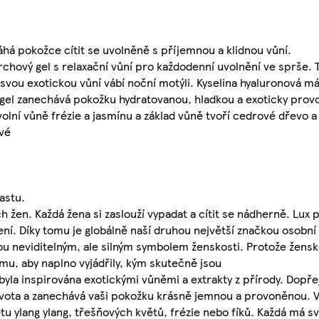
há pokožce cítit se uvolněně s příjemnou a klidnou vůní.
rchový gel s relaxační vůní pro každodenní uvolnění ve sprše. 
 svou exotickou vůní vábí noční motýli. Kyselina hyaluronová 
 gel zanechává pokožku hydratovanou, hladkou a exoticky prov
uvolní vůně frézie a jasmínu a základ vůně tvoří cedrové dřevo 
vé
astu.
h žen. Každá žena si zaslouží vypadat a cítit se nádherně. Lux p
ení. Díky tomu je globálně naší druhou největší značkou osobní
u neviditelným, ale silným symbolem ženskosti. Protože ženskos
mu, aby naplno vyjádřily, kým skutečně jsou
byla inspirována exotickými vůněmi a extrakty z přírody. Dopře
života a zanechává vaši pokožku krásně jemnou a provoněnou. V
tu ylang ylang, třešňových květů, frézie nebo fíků. Každá má s