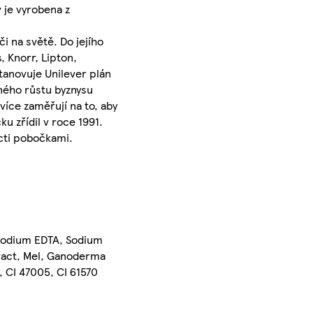
v je vyrobena z
i na světě. Do jejího
, Knorr, Lipton,
anovuje Unilever plán
sného růstu byznysu
více zaměřují na to, aby
 zřídil v roce 1991.
ácti pobočkami.
asodium EDTA, Sodium
tract, Mel, Ganoderma
, CI 47005, CI 61570