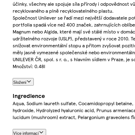
účinky, všechny ale spojuje síla přírody i odpovědnost vů
recyklovaného a plně recyklovatelného plastu.
Společnost Unilever se řadí mezi největší dodavatele po
portfolia spadá více než 400 značek, zahrnujících oblíb
Magnum nebo Algida, které mají své stálé místo v domá
udržitelného rozvoje (USLP), představený v roce 2010. Te
snižovat environmentální stopu a přitom zvyšovat pozitiv
měly jasně vymezené společenské nebo environmentální p
UNILEVER ČR, spol. s r. o., s hlavním sídlem v Praze, je
Množství: 0.48l
Složení
Ingredience
Aqua, Sodium laureth sulfate, Cocamidopropyl betaine,
hydroxide, Hydrolyzed hyaluronic acid, Prunus armeniaca 
lucidum (mushroom) extract, Pelargonium graveolens flowe
Více informací