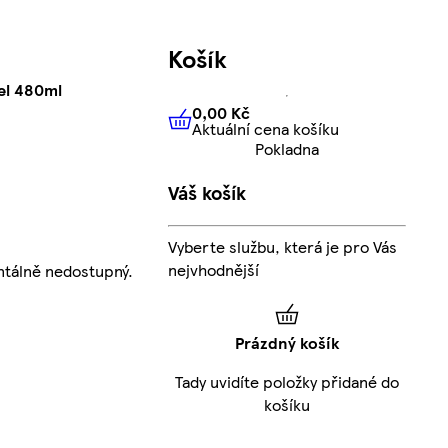
Košík
el 480ml
0,00 Kč
Aktuální cena košíku
0,00 Kč
Aktuální cena košíku
Pokladna
Váš košík
Vyberte službu, která je pro Vás
nejvhodnější
tálně nedostupný.
Prázdný košík
Tady uvidíte položky přidané do
košíku