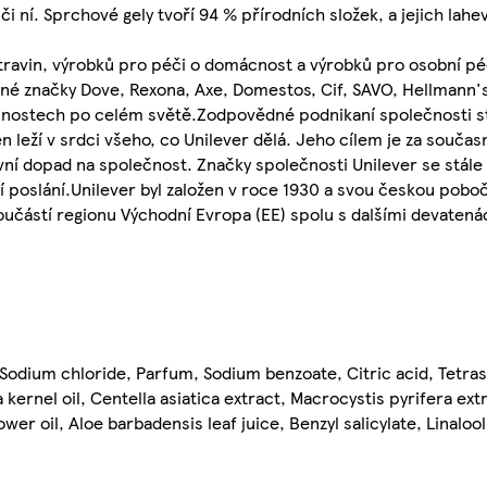
či ní. Sprchové gely tvoří 94 % přírodních složek, a jejich lahe
travin, výrobků pro péči o domácnost a výrobků pro osobní péč
ené značky Dove, Rexona, Axe, Domestos, Cif, SAVO, Hellmann's
cnostech po celém světě.Zodpovědné podnikaní společnosti st
n leží v srdci všeho, co Unilever dělá. Jeho cílem je za souča
ní dopad na společnost. Značky společnosti Unilever se stále 
oslání.Unilever byl založen v roce 1930 a svou českou pobočku
 součástí regionu Východní Evropa (EE) spolu s dalšími devaten
 Sodium chloride, Parfum, Sodium benzoate, Citric acid, Tetr
kernel oil, Centella asiatica extract, Macrocystis pyrifera ex
r oil, Aloe barbadensis leaf juice, Benzyl salicylate, Linalool