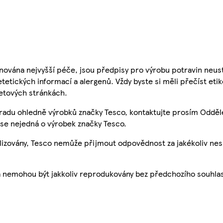
nována nejvyšší péče, jsou předpisy pro výrobu potravin neust
etetických informací a alergenů. Vždy byste si měli přečíst eti
etových stránkách.
 radu ohledně výrobků značky Tesco, kontaktujte prosím Odděl
se nejedná o výrobek značky Tesco.
ualizovány, Tesco nemůže přijmout odpovědnost za jakékoliv ne
a nemohou být jakkoliv reprodukovány bez předchozího souhla