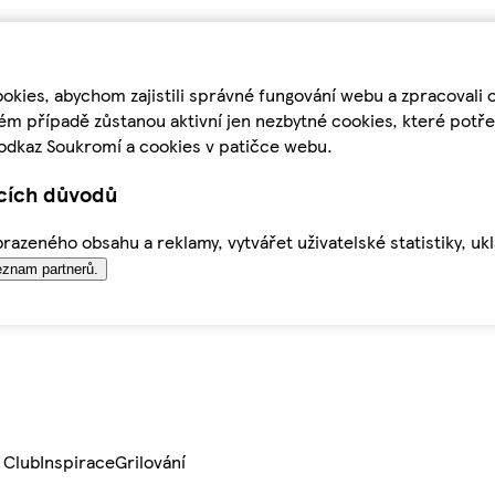
kies, abychom zajistili správné fungování webu a zpracovali 
ém případě zůstanou aktivní jen nezbytné cookies, které pot
odkaz Soukromí a cookies v patičce webu.
ících důvodů
azeného obsahu a reklamy, vytvářet uživatelské statistiky, uk
znam partnerů.
 Club
Inspirace
Grilování