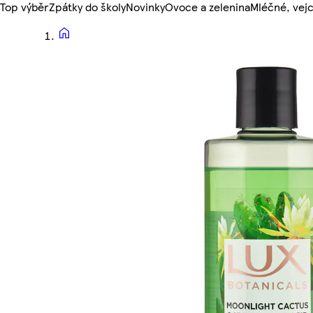
Top výběr
Zpátky do školy
Novinky
Ovoce a zelenina
Mléčné, vejc