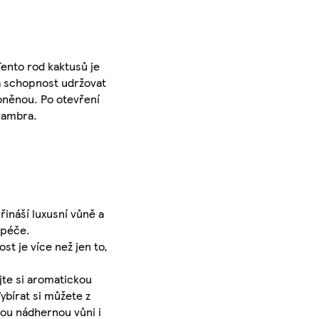
Tento rod kaktusů je
má schopnost udržovat
oněnou. Po otevření
a ambra.
řináší luxusní vůně a
 péče.
t je více než jen to,
jte si aromatickou
ybírat si můžete z
vou nádhernou vůni i