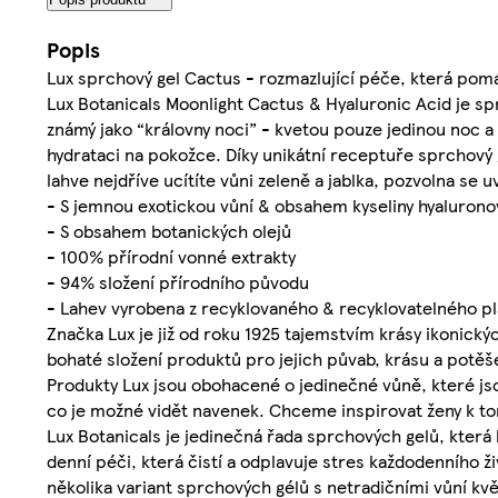
Popis
Lux sprchový gel Cactus - rozmazlující péče, která pomá
Lux Botanicals Moonlight Cactus & Hyaluronic Acid je sp
známý jako “královny noci” - kvetou pouze jedinou noc a
hydrataci na pokožce. Díky unikátní receptuře sprchový
lahve nejdříve ucítíte vůni zeleně a jablka, pozvolna se 
- S jemnou exotickou vůní & obsahem kyseliny hyalurono
- S obsahem botanických olejů
- 100% přírodní vonné extrakty
- 94% složení přírodního původu
- Lahev vyrobena z recyklovaného & recyklovatelného pl
Značka Lux je již od roku 1925 tajemstvím krásy ikonickýc
bohaté složení produktů pro jejich půvab, krásu a potěš
Produkty Lux jsou obohacené o jedinečné vůně, které jso
co je možné vidět navenek. Chceme inspirovat ženy k to
Lux Botanicals je jedinečná řada sprchových gelů, která 
denní péči, která čistí a odplavuje stres každodenního 
několika variant sprchových gélů s netradičními vůní kvě