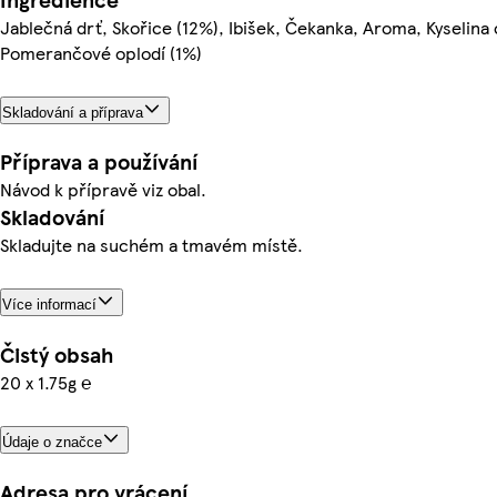
Jablečná drť, Skořice (12%), Ibišek, Čekanka, Aroma, Kyselina 
Pomerančové oplodí (1%)
Skladování a příprava
Příprava a používání
Návod k přípravě viz obal.
Skladování
Skladujte na suchém a tmavém místě.
Více informací
Čistý obsah
20 x 1.75g ℮
Údaje o značce
Adresa pro vrácení