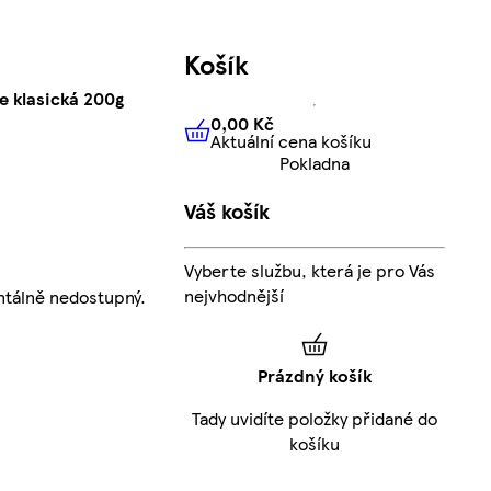
Košík
e klasická 200g
0,00 Kč
Aktuální cena košíku
0,00 Kč
Aktuální cena košíku
Pokladna
Váš košík
Vyberte službu, která je pro Vás
nejvhodnější
tálně nedostupný.
Prázdný košík
Tady uvidíte položky přidané do
košíku