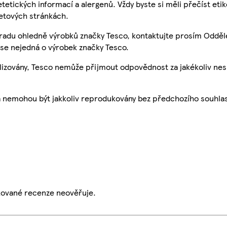
etetických informací a alergenů. Vždy byste si měli přečíst eti
etových stránkách.
 radu ohledně výrobků značky Tesco, kontaktujte prosím Odděl
se nejedná o výrobek značky Tesco.
ualizovány, Tesco nemůže přijmout odpovědnost za jakékoliv ne
a nemohou být jakkoliv reprodukovány bez předchozího souhla
ikované recenze neověřuje.