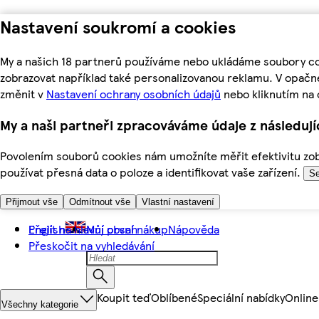
Nastavení soukromí a cookies
My a našich 18 partnerů používáme nebo ukládáme soubory coo
zobrazovat například také personalizovanou reklamu. V opačn
změnit v
Nastavení ochrany osobních údajů
nebo kliknutím na 
My a naši partneři zpracováváme údaje z následuj
Povolením souborů cookies nám umožníte měřit efektivitu zobr
používat přesná data o poloze a identifikovat vaše zařízení.
Se
Přijmout vše
Odmítnout vše
Vlastní nastavení
Přejít na hlavní obsah
English
Můj první nákup
Nápověda
Přeskočit na vyhledávání
Koupit teď
Oblíbené
Speciální nabídky
Online
Všechny kategorie