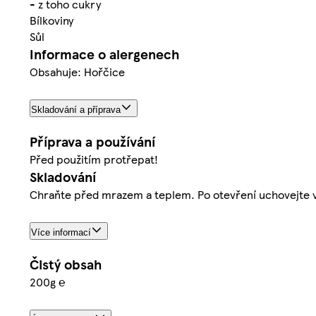
- z toho cukry
Bílkoviny
Sůl
Informace o alergenech
Obsahuje: Hořčice
Skladování a příprava
Příprava a používání
Před použitím protřepat!
Skladování
Chraňte před mrazem a teplem. Po otevření uchovejte v c
Více informací
Čistý obsah
200g ℮