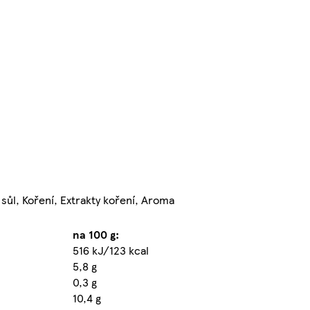
á sůl, Koření, Extrakty koření, Aroma
na 100 g:
516 kJ/123 kcal
5,8 g
0,3 g
10,4 g