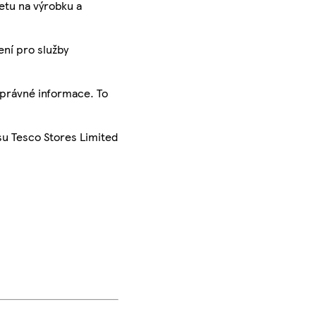
ketu na výrobku a
ení pro služby
správné informace. To
su Tesco Stores Limited