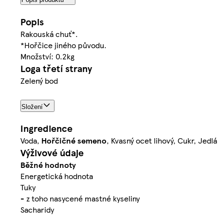
Popis
Rakouská chuť*.
*Hořčice jiného původu.
Množství: 0.2kg
Loga třetí strany
Zelený bod
Složení
Ingredience
Voda,
Hořčičné
semeno
, Kvasný ocet lihový, Cukr, Jedl
Výživové údaje
Běžné hodnoty
Energetická hodnota
Tuky
- z toho nasycené mastné kyseliny
Sacharidy