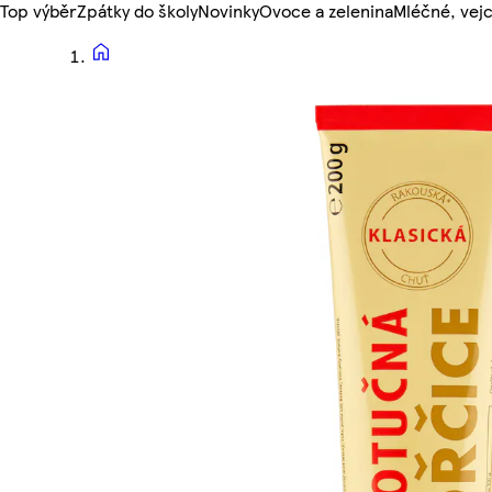
Top výběr
Zpátky do školy
Novinky
Ovoce a zelenina
Mléčné, vejc