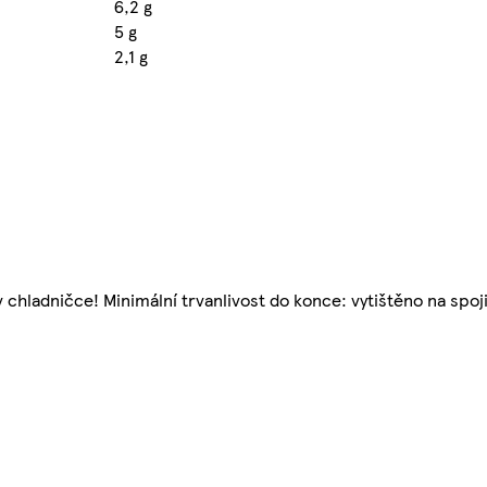
6,2 g
5 g
2,1 g
hladničce! Minimální trvanlivost do konce: vytištěno na spoji