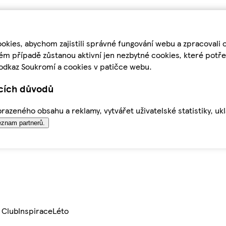
kies, abychom zajistili správné fungování webu a zpracovali 
ém případě zůstanou aktivní jen nezbytné cookies, které pot
odkaz Soukromí a cookies v patičce webu.
ících důvodů
azeného obsahu a reklamy, vytvářet uživatelské statistiky, uk
znam partnerů.
 Club
Inspirace
Léto