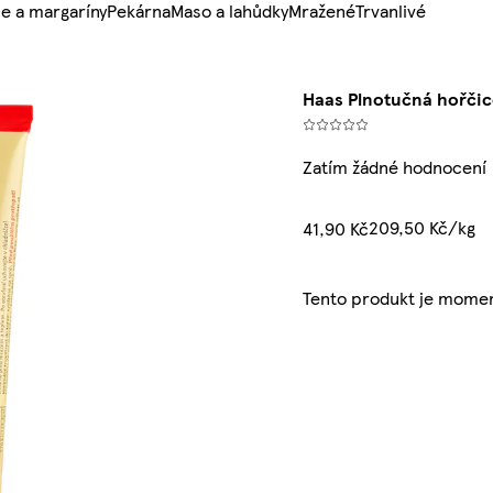
e a margaríny
Pekárna
Maso a lahůdky
Mražené
Trvanlivé
Haas Plnotučná hořčic
Zatím žádné hodnocení
209,50 Kč/kg
41,90 Kč
Tento produkt je momen