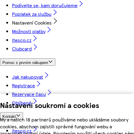
Podívejte se, kam doručujeme
Poplatek za službu
Nastavení Cookies
Možnosti platby
itesco.cz
Clubcard
Pomoc s prvním nákupem
Jak nakupovat
Registrace
Rezervace času
Oblíbené
Nastavení soukromí a cookies
Kontakt
My a našich 18 partnerů používáme nebo ukládáme soubory
cookies, abychom zajistili správné fungování webu a
itesco.cz
zpracovali osobní údaje. Povolením použití všech cookies nám