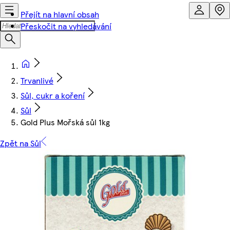
Přejít na hlavní obsah
Přeskočit na vyhledávání
Trvanlivé
Sůl, cukr a koření
Sůl
Gold Plus Mořská sůl 1kg
Zpět na Sůl