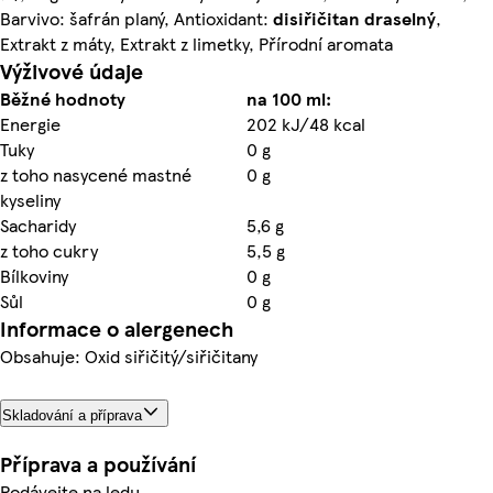
Barvivo: šafrán planý, Antioxidant:
disiřičitan
draselný
,
Extrakt z máty, Extrakt z limetky, Přírodní aromata
Výživové údaje
Běžné hodnoty
na 100 ml:
Energie
202 kJ/48 kcal
Tuky
0 g
z toho nasycené mastné
0 g
kyseliny
Sacharidy
5,6 g
z toho cukry
5,5 g
Bílkoviny
0 g
Sůl
0 g
Informace o alergenech
Obsahuje: Oxid siřičitý/siřičitany
Skladování a příprava
Příprava a používání
Podávejte na ledu.