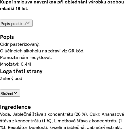
Kupní smlouva nevznikne při objednání výrobku osobou
mladší 18 let.
Popis produktu
Popis
Cidr pasterizovaný.
O účincích alkoholu na zdraví viz QR kód.
Pomozte nám recyklovat.
Množství: 0.44l
Loga třetí strany
Zelený bod
Složení
Ingredience
Voda, Jablečná šťáva z koncentrátu (26 %), Cukr, Ananasová
šťáva z koncentrátu (1 %), Limetková šťáva z koncentrátu (1
%), Regulátor kyselosti: kyselina jablečná, Jablečný extrakt,