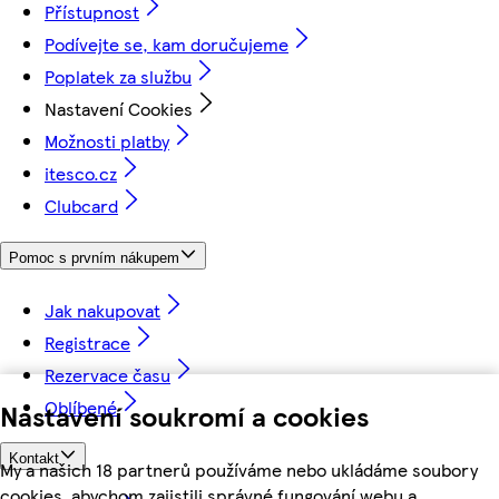
Přístupnost
Podívejte se, kam doručujeme
Poplatek za službu
Nastavení Cookies
Možnosti platby
itesco.cz
Clubcard
Pomoc s prvním nákupem
Jak nakupovat
Registrace
Rezervace času
Oblíbené
Nastavení soukromí a cookies
Kontakt
My a našich 18 partnerů používáme nebo ukládáme soubory
cookies, abychom zajistili správné fungování webu a