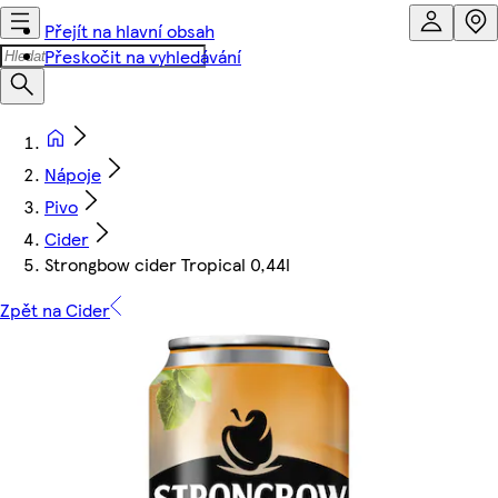
Přejít na hlavní obsah
Přeskočit na vyhledávání
Nápoje
Pivo
Cider
Strongbow cider Tropical 0,44l
Zpět na Cider