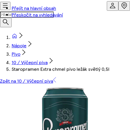
Přejít na hlavní obsah
Přeskočit na vyhledávání
Nápoje
Pivo
10 / Výčepní piva
Staropramen Extra chmel pivo ležák světlý 0,5l
Zpět na 10 / Výčepní piva