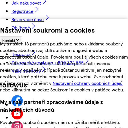
Jak nakupovat
Registrace
Rezervace času
Oblíbené
Nastavení soukromí a cookies
Kontakt
My a našich 18 partnerů používáme nebo ukládáme soubory
cookies, abychom zajistili správné fungování webu a
itesco.cz
zpracovali osobní údaje. Povolením použití všech cookies nám
Zákaznické centrum - 800 222 555
umožníte zobrazovat například také personalizovanou
reklamu. V opačném případě zůstanou aktivní jen nezbytné
Naše obchody
cookies, které potřebujeme k provozu webu. Své rozhodnutí
můžete kdykoliv změnit v
Nastavení ochrany osobních údajů
followUs
nebo kliknutím na odkaz Soukromí a cookies v patičce webu.
My a naši partneři zpracováváme údaje z
následujících důvodů
Povolením souborů cookies nám umožníte měřit efektivitu