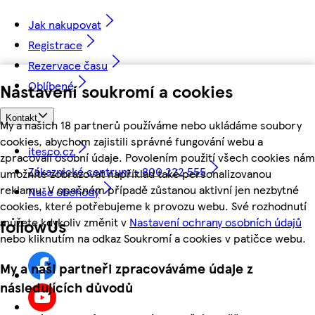
Jak nakupovat
Registrace
Rezervace času
Oblíbené
Nastavení soukromí a cookies
Kontakt
My a našich 18 partnerů používáme nebo ukládáme soubory
cookies, abychom zajistili správné fungování webu a
itesco.cz
zpracovali osobní údaje. Povolením použití všech cookies nám
Zákaznické centrum - 800 222 555
umožníte zobrazovat například také personalizovanou
reklamu. V opačném případě zůstanou aktivní jen nezbytné
Naše obchody
cookies, které potřebujeme k provozu webu. Své rozhodnutí
můžete kdykoliv změnit v
Nastavení ochrany osobních údajů
followUs
nebo kliknutím na odkaz Soukromí a cookies v patičce webu.
My a naši partneři zpracováváme údaje z
následujících důvodů