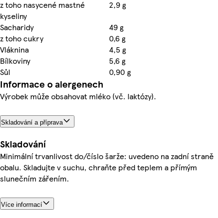
z toho nasycené mastné
2,9 g
kyseliny
Sacharidy
49 g
z toho cukry
0,6 g
Vláknina
4,5 g
Bílkoviny
5,6 g
Sůl
0,90 g
Informace o alergenech
Výrobek může obsahovat mléko (vč. laktózy).
Skladování a příprava
Skladování
Minimální trvanlivost do/číslo šarže: uvedeno na zadní straně
obalu. Skladujte v suchu, chraňte před teplem a přímým
slunečním zářením.
Více informací