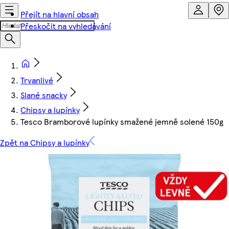
Přejít na hlavní obsah
Přeskočit na vyhledávání
Trvanlivé
Slané snacky
Chipsy a lupínky
Tesco Bramborové lupínky smažené jemně solené 150g
Zpět na Chipsy a lupínky