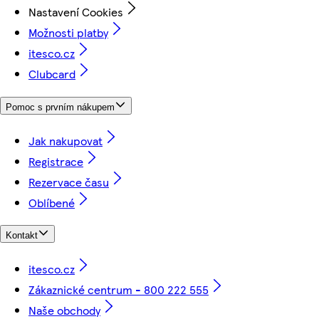
Nastavení Cookies
Možnosti platby
itesco.cz
Clubcard
Pomoc s prvním nákupem
Jak nakupovat
Registrace
Rezervace času
Oblíbené
Kontakt
itesco.cz
Zákaznické centrum - 800 222 555
Naše obchody