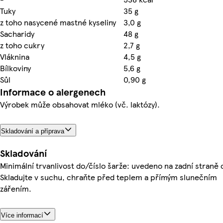
Tuky
35 g
z toho nasycené mastné kyseliny
3,0 g
Sacharidy
48 g
z toho cukry
2,7 g
Vláknina
4,5 g
Bílkoviny
5,6 g
Sůl
0,90 g
Informace o alergenech
Výrobek může obsahovat mléko (vč. laktózy).
Skladování a příprava
Skladování
Minimální trvanlivost do/číslo šarže: uvedeno na zadní straně 
Skladujte v suchu, chraňte před teplem a přímým slunečním
zářením.
Více informací