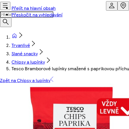
Přejít na hlavní obsah
Přeskočit na vyhledávání
Trvanlivé
Slané snacky
Chipsy a lupínky
Tesco Bramborové lupínky smažené s paprikovou příchu
Zpět na Chipsy a lupínky