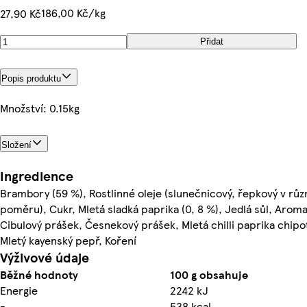
186,00 Kč/kg
27,90 Kč
Přidat
Popis produktu
Množství: 0.15kg
Složení
Ingredience
Brambory (59 %), Rostlinné oleje (slunečnicový, řepkový v rů
poměru), Cukr, Mletá sladká paprika (0, 8 %), Jedlá sůl, Aroma
Cibulový prášek, Česnekový prášek, Mletá chilli paprika chipo
Mletý kayenský pepř, Koření
Výživové údaje
Běžné hodnoty
100 g obsahuje
Energie
2242 kJ
-
538 kcal