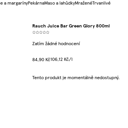
e a margaríny
Pekárna
Maso a lahůdky
Mražené
Trvanlivé
Rauch Juice Bar Green Glory 800ml
Zatím žádné hodnocení
106,12 Kč/l
84,90 Kč
Tento produkt je momentálně nedostupný.