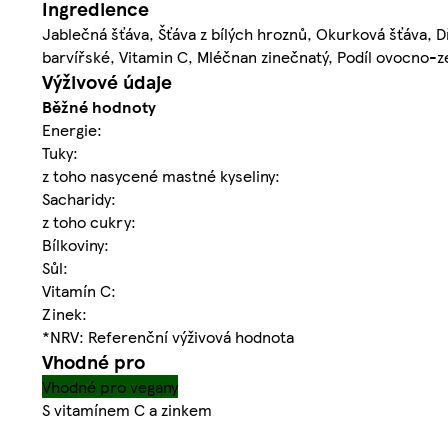
Ingredience
Jablečná šťáva, Šťáva z bílých hroznů, Okurková šťáva, Dř
barvířské, Vitamin C, Mléčnan zinečnatý, Podíl ovocno-z
Výživové údaje
Běžné hodnoty
Energie:
Tuky:
z toho nasycené mastné kyseliny:
Sacharidy:
z toho cukry:
Bílkoviny:
Sůl:
Vitamín C:
Zinek:
*NRV: Referenční výživová hodnota
Vhodné pro
Vhodné pro vegany
S vitamínem C a zinkem