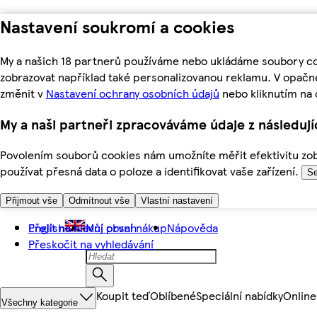
Nastavení soukromí a cookies
My a našich 18 partnerů používáme nebo ukládáme soubory coo
zobrazovat například také personalizovanou reklamu. V opačn
změnit v
Nastavení ochrany osobních údajů
nebo kliknutím na 
My a naši partneři zpracováváme údaje z následuj
Povolením souborů cookies nám umožníte měřit efektivitu zobr
používat přesná data o poloze a identifikovat vaše zařízení.
Se
Přijmout vše
Odmítnout vše
Vlastní nastavení
Přejít na hlavní obsah
English
Můj první nákup
Nápověda
Přeskočit na vyhledávání
Koupit teď
Oblíbené
Speciální nabídky
Online
Všechny kategorie