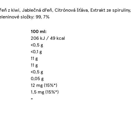
eň z kiwi, Jablečná dřeň, Citrónová šťáva, Extrakt ze spiruliny,
eleninové složky: 99, 7%
100 ml:
206 kJ / 49 kcal
<0,5 g
<0,1 g
11 g
11 g
<0,5 g
0,05 g
12 mg (15%*)
1,5 mg (15%*)
-