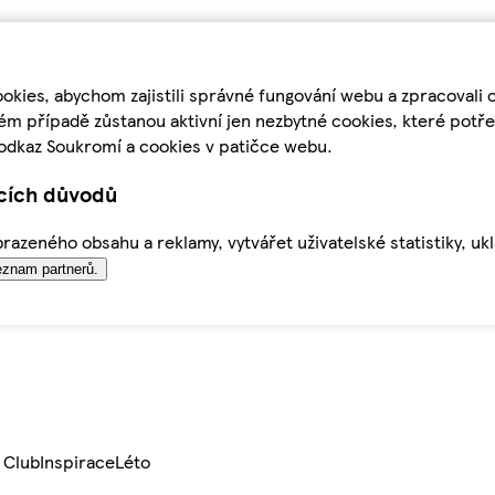
kies, abychom zajistili správné fungování webu a zpracovali 
ém případě zůstanou aktivní jen nezbytné cookies, které pot
odkaz Soukromí a cookies v patičce webu.
ících důvodů
azeného obsahu a reklamy, vytvářet uživatelské statistiky, uk
znam partnerů.
 Club
Inspirace
Léto