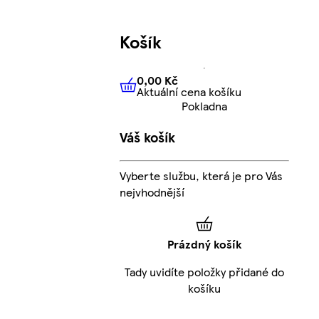
Košík
0,00 Kč
Aktuální cena košíku
0,00 Kč
Aktuální cena košíku
Pokladna
Váš košík
Vyberte službu, která je pro Vás
nejvhodnější
Prázdný košík
Tady uvidíte položky přidané do
košíku