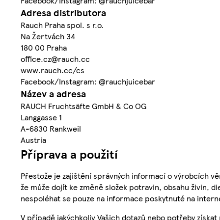
Facebook/Instagram: @rauchjuicebar
Adresa distributora
Rauch Praha spol. s r.o.
Na Žertvách 34
180 00 Praha
office.cz@rauch.cc
www.rauch.cc/cs
Facebook/Instagram: @rauchjuicebar
Název a adresa
RAUCH Fruchtsäfte GmbH & Co OG
Langgasse 1
A-6830 Rankweil
Austria
Příprava a použití
Přestože je zajištění správných informací o výrobcích vě
že může dojít ke změně složek potravin, obsahu živin, di
nespoléhat se pouze na informace poskytnuté na intern
V případě jakýchkoliv Vašich dotazů nebo potřeby získat