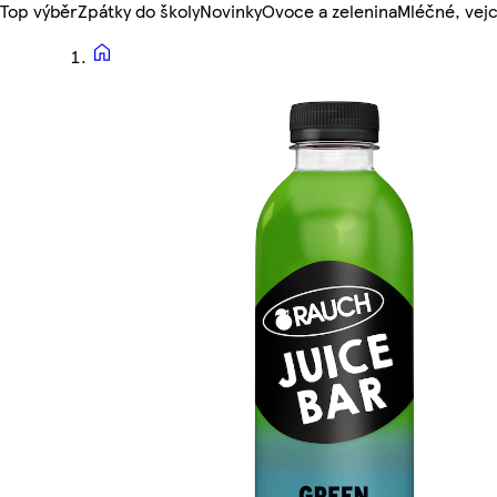
Top výběr
Zpátky do školy
Novinky
Ovoce a zelenina
Mléčné, vejc