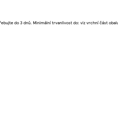
řebujte do 3 dnů. Minimální trvanlivost do: viz vrchní část obal