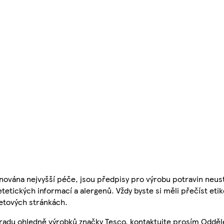
nována nejvyšší péče, jsou předpisy pro výrobu potravin neust
etetických informací a alergenů. Vždy byste si měli přečíst eti
etových stránkách.
 radu ohledně výrobků značky Tesco, kontaktujte prosím Odděl