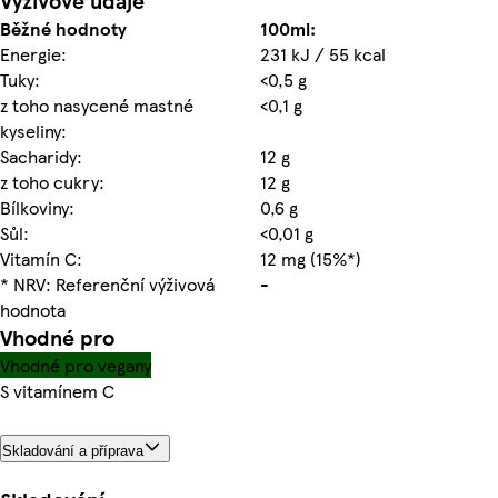
Výživové údaje
Běžné hodnoty
100ml:
Energie:
231 kJ / 55 kcal
Tuky:
<0,5 g
z toho nasycené mastné
<0,1 g
kyseliny:
Sacharidy:
12 g
z toho cukry:
12 g
Bílkoviny:
0,6 g
Sůl:
<0,01 g
Vitamín C:
12 mg (15%*)
* NRV: Referenční výživová
-
hodnota
Vhodné pro
Vhodné pro vegany
S vitamínem C
Skladování a příprava