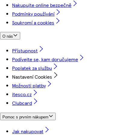
Nakupujte online bezpečně
Podmínky používání
Soukromí a cookies
O nás
Přístupnost
Podívejte se, kam doručujeme
Poplatek za službu
Nastavení Cookies
Možnosti platby
itesco.cz
Clubcard
Pomoc s prvním nákupem
Jak nakupovat