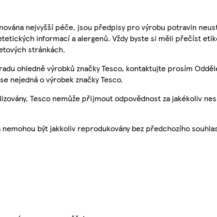
nována nejvyšší péče, jsou předpisy pro výrobu potravin neust
etetických informací a alergenů. Vždy byste si měli přečíst eti
etových stránkách.
 radu ohledně výrobků značky Tesco, kontaktujte prosím Odděl
se nejedná o výrobek značky Tesco.
ualizovány, Tesco nemůže přijmout odpovědnost za jakékoliv ne
a nemohou být jakkoliv reprodukovány bez předchozího souhla