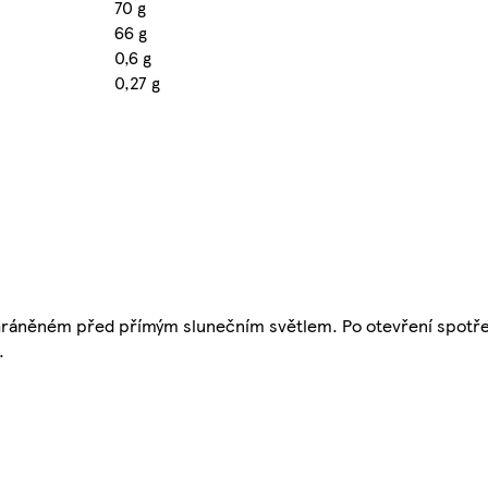
70 g
66 g
0,6 g
0,27 g
chráněném před přímým slunečním světlem. Po otevření spotře
.