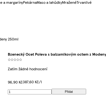
e a margaríny
Pekárna
Maso a lahůdky
Mražené
Trvanlivé
deny 250ml
Bzenecký Ocet Poleva s balzamikovým octem z Moden
Zatím žádné hodnocení
387,60 Kč/l
96,90 Kč
Přidat