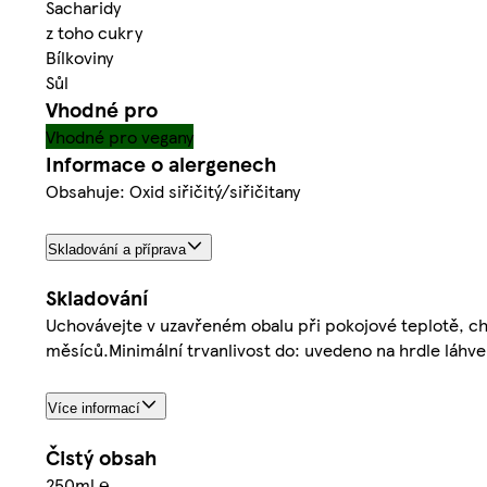
Sacharidy
z toho cukry
Bílkoviny
Sůl
Vhodné pro
Vhodné pro vegany
Informace o alergenech
Obsahuje: Oxid siřičitý/siřičitany
Skladování a příprava
Skladování
Uchovávejte v uzavřeném obalu při pokojové teplotě, 
měsíců.Minimální trvanlivost do: uvedeno na hrdle láhve
Více informací
Čistý obsah
250ml ℮