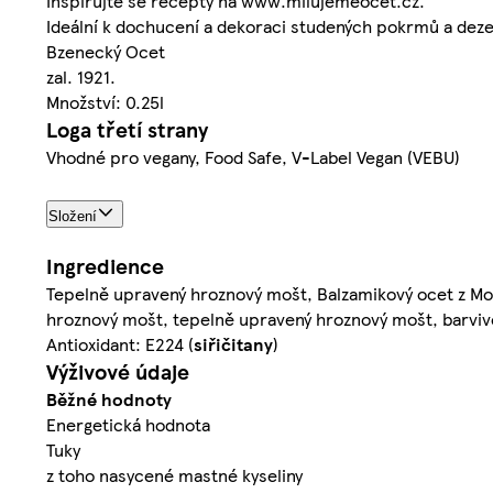
Inspirujte se recepty na www.milujemeocet.cz.
Ideální k dochucení a dekoraci studených pokrmů a deze
Bzenecký Ocet
zal. 1921.
Množství: 0.25l
Loga třetí strany
Vhodné pro vegany, Food Safe, V-Label Vegan (VEBU)
Složení
Ingredience
Tepelně upravený hroznový mošt, Balzamikový ocet z Mo
hroznový mošt, tepelně upravený hroznový mošt, barviv
Antioxidant: E224 (
siřičitany
)
Výživové údaje
Běžné hodnoty
Energetická hodnota
Tuky
z toho nasycené mastné kyseliny