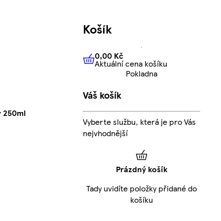
Košík
0,00 Kč
Aktuální cena košíku
0,00 Kč
Aktuální cena košíku
Pokladna
Váš košík
y 250ml
Vyberte službu, která je pro Vás
nejvhodnější
Prázdný košík
Tady uvidíte položky přidané do
košíku