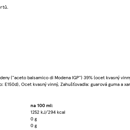
rtů.
deny ("aceto balsamico di Modena IGP") 39% (ocet kvasný vinn
o: E150d), Ocet kvasný vinný, Zahušťovadla: guarová guma a x
na 100 ml:
1252 kJ/294 kcal
0 g
0 g