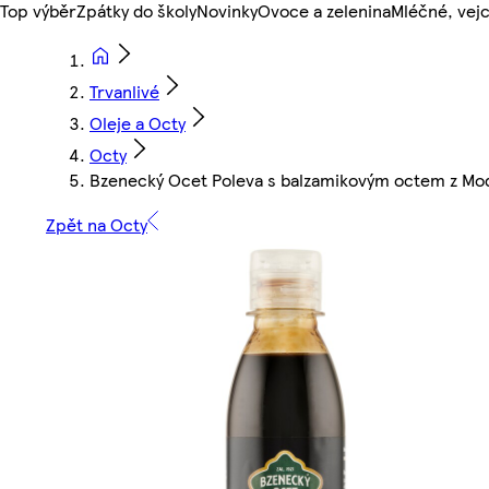
Top výběr
Zpátky do školy
Novinky
Ovoce a zelenina
Mléčné, vejc
Trvanlivé
Oleje a Octy
Octy
Bzenecký Ocet Poleva s balzamikovým octem z Mo
Zpět na Octy