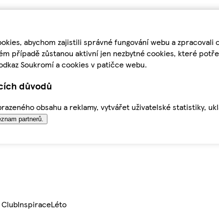
kies, abychom zajistili správné fungování webu a zpracovali 
ém případě zůstanou aktivní jen nezbytné cookies, které pot
odkaz Soukromí a cookies v patičce webu.
ících důvodů
azeného obsahu a reklamy, vytvářet uživatelské statistiky, uk
znam partnerů.
 Club
Inspirace
Léto