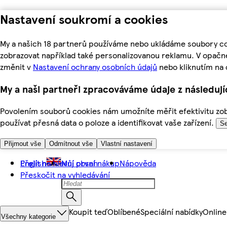
Nastavení soukromí a cookies
My a našich 18 partnerů používáme nebo ukládáme soubory coo
zobrazovat například také personalizovanou reklamu. V opačn
změnit v
Nastavení ochrany osobních údajů
nebo kliknutím na 
My a naši partneři zpracováváme údaje z následuj
Povolením souborů cookies nám umožníte měřit efektivitu zobr
používat přesná data o poloze a identifikovat vaše zařízení.
Se
Přijmout vše
Odmítnout vše
Vlastní nastavení
Přejít na hlavní obsah
English
Můj první nákup
Nápověda
Přeskočit na vyhledávání
Koupit teď
Oblíbené
Speciální nabídky
Online
Všechny kategorie