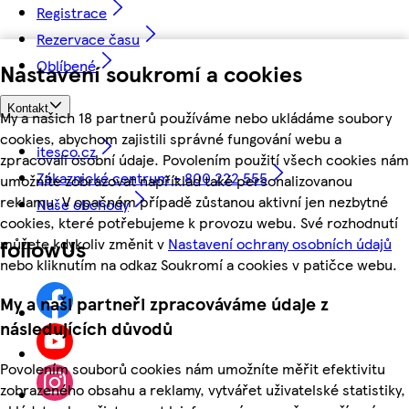
Registrace
Rezervace času
Oblíbené
Nastavení soukromí a cookies
Kontakt
My a našich 18 partnerů používáme nebo ukládáme soubory
cookies, abychom zajistili správné fungování webu a
itesco.cz
zpracovali osobní údaje. Povolením použití všech cookies nám
Zákaznické centrum - 800 222 555
umožníte zobrazovat například také personalizovanou
reklamu. V opačném případě zůstanou aktivní jen nezbytné
Naše obchody
cookies, které potřebujeme k provozu webu. Své rozhodnutí
můžete kdykoliv změnit v
Nastavení ochrany osobních údajů
followUs
nebo kliknutím na odkaz Soukromí a cookies v patičce webu.
My a naši partneři zpracováváme údaje z
následujících důvodů
Povolením souborů cookies nám umožníte měřit efektivitu
zobrazeného obsahu a reklamy, vytvářet uživatelské statistiky,