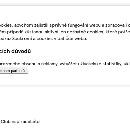
kies, abychom zajistili správné fungování webu a zpracovali 
ém případě zůstanou aktivní jen nezbytné cookies, které pot
odkaz Soukromí a cookies v patičce webu.
ících důvodů
azeného obsahu a reklamy, vytvářet uživatelské statistiky, uk
znam partnerů.
 Club
Inspirace
Léto