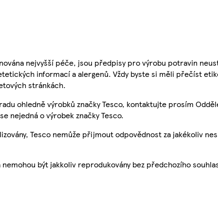
nována nejvyšší péče, jsou předpisy pro výrobu potravin neust
etetických informací a alergenů. Vždy byste si měli přečíst eti
etových stránkách.
 radu ohledně výrobků značky Tesco, kontaktujte prosím Odděl
se nejedná o výrobek značky Tesco.
ualizovány, Tesco nemůže přijmout odpovědnost za jakékoliv ne
a nemohou být jakkoliv reprodukovány bez předchozího souhla