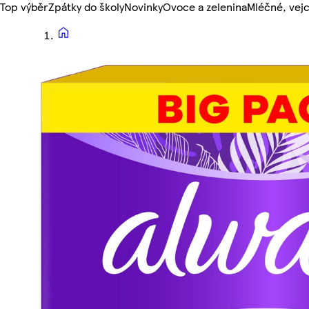
Top výběr
Zpátky do školy
Novinky
Ovoce a zelenina
Mléčné, vejc