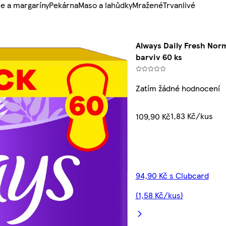
e a margaríny
Pekárna
Maso a lahůdky
Mražené
Trvanlivé
Always Daily Fresh Nor
barviv 60 ks
Zatím žádné hodnocení
1,83 Kč/kus
109,90 Kč
94,90 Kč s Clubcard
(1,58 Kč/kus)