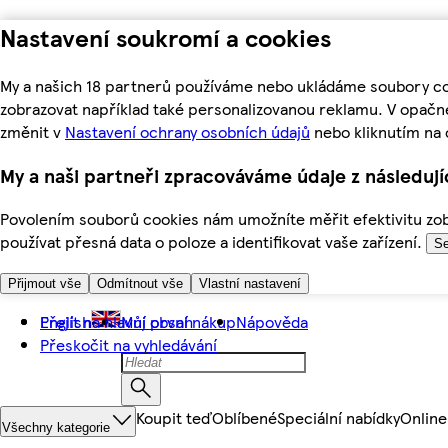
Nastavení soukromí a cookies
My a našich 18 partnerů používáme nebo ukládáme soubory coo
zobrazovat například také personalizovanou reklamu. V opačn
změnit v
Nastavení ochrany osobních údajů
nebo kliknutím na 
My a naši partneři zpracováváme údaje z následuj
Povolením souborů cookies nám umožníte měřit efektivitu zobr
používat přesná data o poloze a identifikovat vaše zařízení.
Se
Přijmout vše
Odmítnout vše
Vlastní nastavení
Přejít na hlavní obsah
English
Můj první nákup
Nápověda
Přeskočit na vyhledávání
Koupit teď
Oblíbené
Speciální nabídky
Online
Všechny kategorie