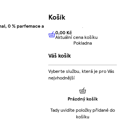
Košík
mal, 0 % parfemace a
0,00 Kč
Aktuální cena košíku
0,00 Kč
Aktuální cena košíku
Pokladna
Váš košík
Vyberte službu, která je pro Vás
nejvhodnější
Prázdný košík
Tady uvidíte položky přidané do
košíku