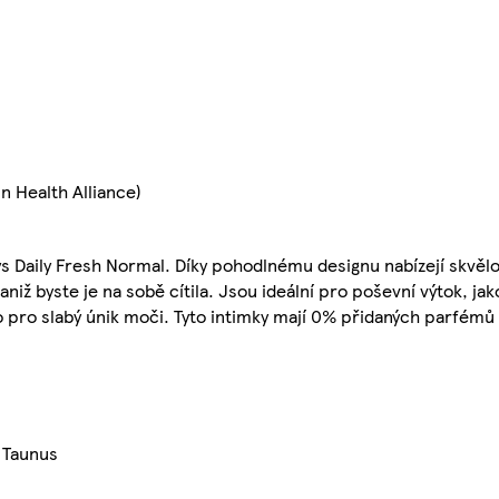
n Health Alliance)
ays Daily Fresh Normal. Díky pohodlnému designu nabízejí skvě
niž byste je na sobě cítila. Jsou ideální pro poševní výtok, ja
pro slabý únik moči. Tyto intimky mají 0% přidaných parfémů 
 Taunus