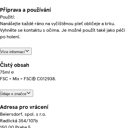
Příprava a používání
Použití:
Nanášejte každé ráno na vyčištěnou pleť obličeje a krku.
Vyhněte se kontaktu s očima. Je možné použít také jako péči
po holení.
Více informací
Čistý obsah
75ml ℮
FSC - Mix - FSC® C012938.
Údaje o značce
Adresa pro vrácení
Beiersdorf, spol. s r.o.
Radlická 354/107b
150 00 Praha 5