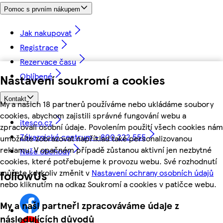
Pomoc s prvním nákupem
Jak nakupovat
Registrace
Rezervace času
Oblíbené
Nastavení soukromí a cookies
Kontakt
My a našich 18 partnerů používáme nebo ukládáme soubory
cookies, abychom zajistili správné fungování webu a
itesco.cz
zpracovali osobní údaje. Povolením použití všech cookies nám
Zákaznické centrum - 800 222 555
umožníte zobrazovat například také personalizovanou
reklamu. V opačném případě zůstanou aktivní jen nezbytné
Naše obchody
cookies, které potřebujeme k provozu webu. Své rozhodnutí
můžete kdykoliv změnit v
Nastavení ochrany osobních údajů
followUs
nebo kliknutím na odkaz Soukromí a cookies v patičce webu.
My a naši partneři zpracováváme údaje z
následujících důvodů