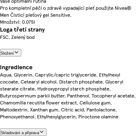
Vaše optimální rutina
Pro kompletní péči o zdravě vypadající pleť použijte Nivea®
Men Čisticí pleťový gel Sensitive.
Množství: 0.075l
Loga třetí strany
FSC, Zelený bod
Složení
Ingredience
Aqua, Glycerin, Caprylic/capric triglyceride, Ethylhexyl
cocoate, Cetearyl alcohol, Distarch phosphate, Glyceryl
stearate citrate, Hydroxypropyl starch phosphate,
Butyrospermum parkii butter, Panthenol, Tocopheryl acetate,
Chamomilla recutita flower extract, Cellulose gum,
Maltodextrin, Xanthan gum, Citric acid, Pantolactone,
Phenoxyethanol, Ethylhexylglycerin, Piroctone olamine
Skladování a příprava