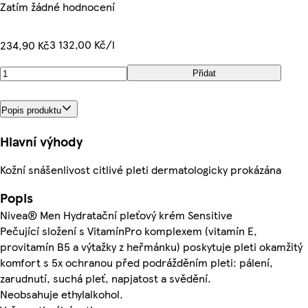
Zatím žádné hodnocení
3 132,00 Kč/l
234,90 Kč
Přidat
Popis produktu
Hlavní výhody
Kožní snášenlivost citlivé pleti dermatologicky prokázána
Popis
Nivea® Men Hydratační pleťový krém Sensitive
Pečující složení s VitamínPro komplexem (vitamín E,
provitamín B5 a výtažky z heřmánku) poskytuje pleti okamžitý
komfort s 5x ochranou před podrážděním pleti: pálení,
zarudnutí, suchá pleť, napjatost a svědění.
Neobsahuje ethylalkohol.