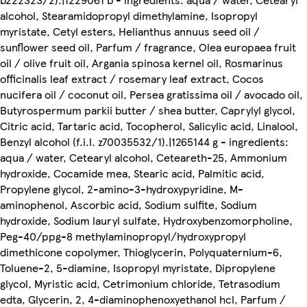
alcohol, Stearamidopropyl dimethylamine, Isopropyl
myristate, Cetyl esters, Helianthus annuus seed oil /
sunflower seed oil, Parfum / fragrance, Olea europaea fruit
oil / olive fruit oil, Argania spinosa kernel oil, Rosmarinus
officinalis leaf extract / rosemary leaf extract, Cocos
nucifera oil / coconut oil, Persea gratissima oil / avocado oil,
Butyrospermum parkii butter / shea butter, Caprylyl glycol,
Citric acid, Tartaric acid, Tocopherol, Salicylic acid, Linalool,
Benzyl alcohol (f.i.l. z70035532/1).|1265144 g - ingredients:
aqua / water, Cetearyl alcohol, Ceteareth-25, Ammonium
hydroxide, Cocamide mea, Stearic acid, Palmitic acid,
Propylene glycol, 2-amino-3-hydroxypyridine, M-
aminophenol, Ascorbic acid, Sodium sulfite, Sodium
hydroxide, Sodium lauryl sulfate, Hydroxybenzomorpholine,
Peg-40/ppg-8 methylaminopropyl/hydroxypropyl
dimethicone copolymer, Thioglycerin, Polyquaternium-6,
Toluene-2, 5-diamine, Isopropyl myristate, Dipropylene
glycol, Myristic acid, Cetrimonium chloride, Tetrasodium
edta, Glycerin, 2, 4-diaminophenoxyethanol hcl, Parfum /