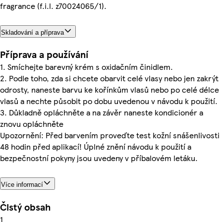
fragrance (f.i.l. z70024065/1).
Skladování a příprava
Příprava a používání
1. Smíchejte barevný krém s oxidačním činidlem.
2. Podle toho, zda si chcete obarvit celé vlasy nebo jen zakrýt
odrosty, naneste barvu ke kořínkům vlasů nebo po celé délce
vlasů a nechte působit po dobu uvedenou v návodu k použití.
3. Důkladně opláchněte a na závěr naneste kondicionér a
znovu opláchněte
Upozornění: Před barvením proveďte test kožní snášenlivosti
48 hodin před aplikací! Úplné znění návodu k použití a
bezpečnostní pokyny jsou uvedeny v příbalovém letáku.
Více informací
Čistý obsah
1