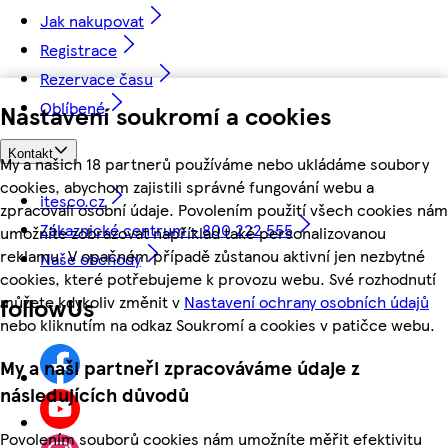
Jak nakupovat
Registrace
Rezervace času
Oblíbené
Nastavení soukromí a cookies
Kontakt
My a našich 18 partnerů používáme nebo ukládáme soubory
cookies, abychom zajistili správné fungování webu a
itesco.cz
zpracovali osobní údaje. Povolením použití všech cookies nám
Zákaznické centrum - 800 222 555
umožníte zobrazovat například také personalizovanou
reklamu. V opačném případě zůstanou aktivní jen nezbytné
Naše obchody
cookies, které potřebujeme k provozu webu. Své rozhodnutí
můžete kdykoliv změnit v
Nastavení ochrany osobních údajů
followUs
nebo kliknutím na odkaz Soukromí a cookies v patičce webu.
My a naši partneři zpracováváme údaje z
následujících důvodů
Povolením souborů cookies nám umožníte měřit efektivitu