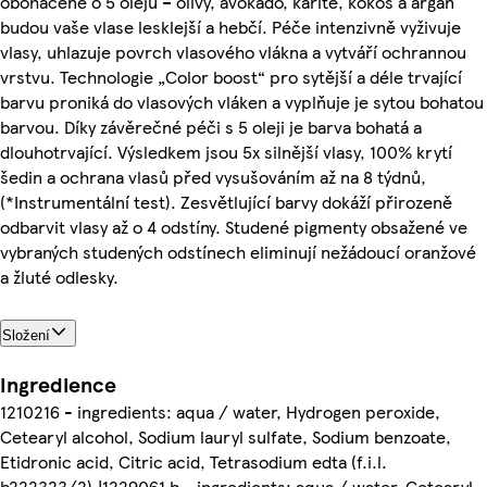
obohacené o 5 olejů – olivy, avokádo, karité, kokos a argan
budou vaše vlase lesklejší a hebčí. Péče intenzivně vyživuje
vlasy, uhlazuje povrch vlasového vlákna a vytváří ochrannou
vrstvu. Technologie „Color boost“ pro sytější a déle trvající
barvu proniká do vlasových vláken a vyplňuje je sytou bohatou
barvou. Díky závěrečné péči s 5 oleji je barva bohatá a
dlouhotrvající. Výsledkem jsou 5x silnější vlasy, 100% krytí
šedin a ochrana vlasů před vysušováním až na 8 týdnů,
(*Instrumentální test). Zesvětlující barvy dokáží přirozeně
odbarvit vlasy až o 4 odstíny. Studené pigmenty obsažené ve
vybraných studených odstínech eliminují nežádoucí oranžové
a žluté odlesky.
Složení
Ingredience
1210216 - ingredients: aqua / water, Hydrogen peroxide,
Cetearyl alcohol, Sodium lauryl sulfate, Sodium benzoate,
Etidronic acid, Citric acid, Tetrasodium edta (f.i.l.
b222323/2).|1229061 b - ingredients: aqua / water, Cetearyl