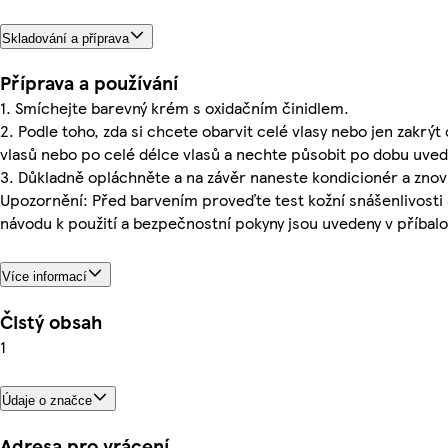
Skladování a příprava
Příprava a používání
1. Smíchejte barevný krém s oxidačním činidlem.
2. Podle toho, zda si chcete obarvit celé vlasy nebo jen zakrý
vlasů nebo po celé délce vlasů a nechte působit po dobu uved
3. Důkladně opláchněte a na závěr naneste kondicionér a zno
Upozornění: Před barvením proveďte test kožní snášenlivosti 
návodu k použití a bezpečnostní pokyny jsou uvedeny v příbal
Více informací
Čistý obsah
1
Údaje o značce
Adresa pro vrácení