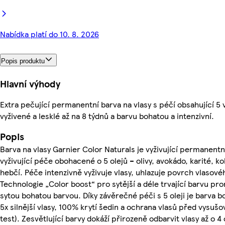
Nabídka platí do 10. 8. 2026
Popis produktu
Hlavní výhody
Extra pečující permanentní barva na vlasy s péčí obsahující 5 v
vyživené a lesklé až na 8 týdnů a barvu bohatou a intenzivní.
Popis
Barva na vlasy Garnier Color Naturals je vyživující permanentn
vyživující péče obohacené o 5 olejů – olivy, avokádo, karité, ko
hebčí. Péče intenzivně vyživuje vlasy, uhlazuje povrch vlasové
Technologie „Color boost“ pro sytější a déle trvající barvu pro
sytou bohatou barvou. Díky závěrečné péči s 5 oleji je barva b
5x silnější vlasy, 100% krytí šedin a ochrana vlasů před vysuš
test). Zesvětlující barvy dokáží přirozeně odbarvit vlasy až o