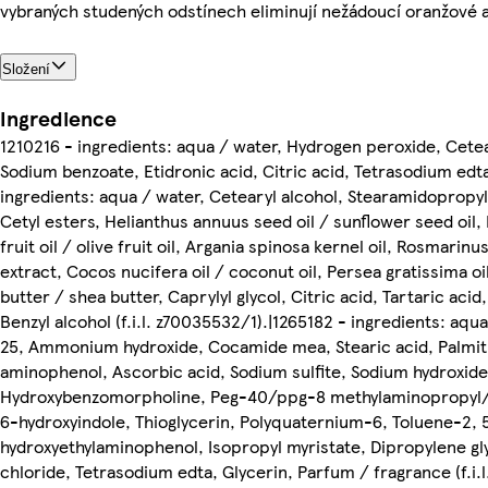
vybraných studených odstínech eliminují nežádoucí oranžové a
Složení
Ingredience
1210216 - ingredients: aqua / water, Hydrogen peroxide, Cetear
Sodium benzoate, Etidronic acid, Citric acid, Tetrasodium edta
ingredients: aqua / water, Cetearyl alcohol, Stearamidopropyl
Cetyl esters, Helianthus annuus seed oil / sunflower seed oil
fruit oil / olive fruit oil, Argania spinosa kernel oil, Rosmarinu
extract, Cocos nucifera oil / coconut oil, Persea gratissima o
butter / shea butter, Caprylyl glycol, Citric acid, Tartaric acid,
Benzyl alcohol (f.i.l. z70035532/1).|1265182 - ingredients: aqu
25, Ammonium hydroxide, Cocamide mea, Stearic acid, Palmiti
aminophenol, Ascorbic acid, Sodium sulfite, Sodium hydroxide,
Hydroxybenzomorpholine, Peg-40/ppg-8 methylaminopropyl/
6-hydroxyindole, Thioglycerin, Polyquaternium-6, Toluene-2,
hydroxyethylaminophenol, Isopropyl myristate, Dipropylene gl
chloride, Tetrasodium edta, Glycerin, Parfum / fragrance (f.i.