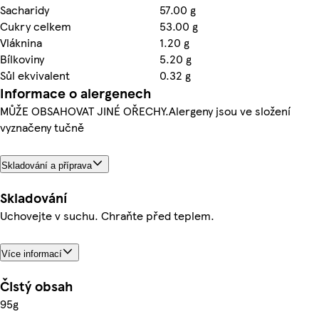
Sacharidy
57.00 g
Cukry celkem
53.00 g
Vláknina
1.20 g
Bílkoviny
5.20 g
Sůl ekvivalent
0.32 g
Informace o alergenech
MŮŽE OBSAHOVAT JINÉ OŘECHY.Alergeny jsou ve složení
vyznačeny tučně
Skladování a příprava
Skladování
Uchovejte v suchu. Chraňte před teplem.
Více informací
Čistý obsah
95g