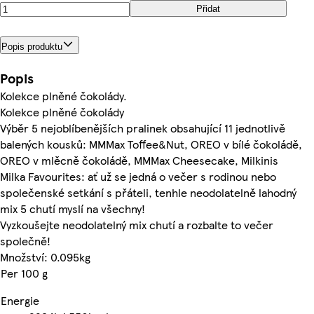
Přidat
Popis produktu
Popis
Kolekce plněné čokolády.
Kolekce plněné čokolády
Výběr 5 nejoblíbenějších pralinek obsahující 11 jednotlivě
balených kousků: MMMax Toffee&Nut, OREO v bílé čokoládě,
OREO v mlěcně čokoládě, MMMax Cheesecake, Milkinis
Milka Favourites: ať už se jedná o večer s rodinou nebo
společenské setkání s přáteli, tenhle neodolatelně lahodný
mix 5 chutí myslí na všechny!
Vyzkoušejte neodolatelný mix chutí a rozbalte to večer
společně!
Množství: 0.095kg
Per 100 g
Energie