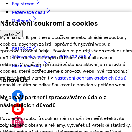
Registrace
Rezervace času
Oblíbené
Nastavení soukromí a cookies
Kontakt
My a našich 18 partnerů používáme nebo ukládáme soubory
cookies, abychom zajistili správné fungování webu a
itesco.cz
zpracovali osobní údaje. Povolením použití všech cookies nám
Zákaznické centrum - 800 222 555
umožníte zobrazovat například také personalizovanou
reklamu. V opačném případě zůstanou aktivní jen nezbytné
Naše obchody
cookies, které potřebujeme k provozu webu. Své rozhodnutí
můžete kdykoliv změnit v
Nastavení ochrany osobních údajů
followUs
nebo kliknutím na odkaz Soukromí a cookies v patičce webu.
My a naši partneři zpracováváme údaje z
následujících důvodů
Povolením souborů cookies nám umožníte měřit efektivitu
zobrazeného obsahu a reklamy, vytvářet uživatelské statistiky,
ukládat nebo přistupovat k informacím ve vašem zařízení,