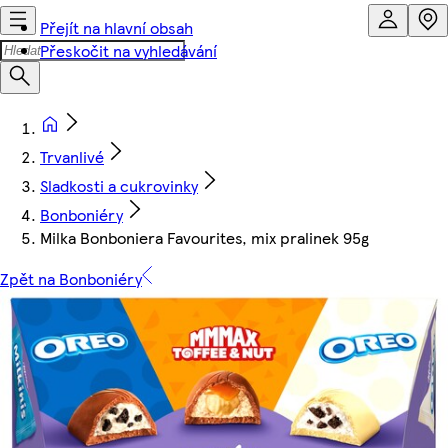
Přejít na hlavní obsah
Přeskočit na vyhledávání
Trvanlivé
Sladkosti a cukrovinky
Bonboniéry
Milka Bonboniera Favourites, mix pralinek 95g
Zpět na Bonboniéry