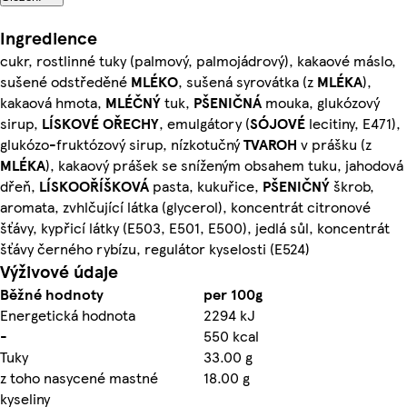
Ingredience
cukr, rostlinné tuky (palmový, palmojádrový), kakaové máslo,
sušené odstředěné
MLÉKO
, sušená syrovátka (z
MLÉKA
),
kakaová hmota,
MLÉČNÝ
tuk,
PŠENIČNÁ
mouka, glukózový
sirup,
LÍSKOVÉ OŘECHY
, emulgátory (
SÓJOVÉ
lecitiny, E471),
glukózo-fruktózový sirup, nízkotučný
TVAROH
v prášku (z
MLÉKA
), kakaový prášek se sníženým obsahem tuku, jahodová
dřeň,
LÍSKOOŘÍŠKOVÁ
pasta, kukuřice,
PŠENIČNÝ
škrob,
aromata, zvhlčující látka (glycerol), koncentrát citronové
šťávy, kypřicí látky (E503, E501, E500), jedlá sůl, koncentrát
šťávy černého rybízu, regulátor kyselosti (E524)
Výživové údaje
Běžné hodnoty
per 100g
Energetická hodnota
2294 kJ
-
550 kcal
Tuky
33.00 g
z toho nasycené mastné
18.00 g
kyseliny