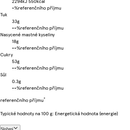
2294kJ
550kcal
-%
referenčního příjmu
Tuk
33g
-
-%
referenčního příjmu
Nasycené mastné kyseliny
18g
-
-%
referenčního příjmu
Cukry
53g
-
-%
referenčního příjmu
Sůl
0.3g
-
-%
referenčního příjmu
*
referenčního příjmu
Typické hodnoty na 100 g: Energetická hodnota {energie}
Složení