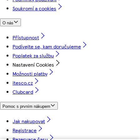
Soukromí a cookies
O nás
Přístupnost
Podívejte se, kam doručujeme
Poplatek za službu
Nastavení Cookies
Možnosti platby
itesco.cz
Clubcard
Pomoc s prvním nákupem
Jak nakupovat
Registrace
Rezervace času