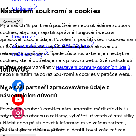
Oblíbené
Nastavení soukromí a cookies
Kontakt
My a našich 18 partnerů používáme nebo ukládáme soubory
cookies, abychom zajistili správné fungování webu a
itesco.cz
zpracovali osobní údaje. Povolením použití všech cookies nám
Zákaznické centrum - 800 222 555
umožníte zobrazovat například také personalizovanou
reklamu. V opačném případě zůstanou aktivní jen nezbytné
Naše obchody
cookies, které potřebujeme k provozu webu. Své rozhodnutí
můžete kdykoliv změnit v
Nastavení ochrany osobních údajů
followUs
nebo kliknutím na odkaz Soukromí a cookies v patičce webu.
My a naši partneři zpracováváme údaje z
následujících důvodů
Povolením souborů cookies nám umožníte měřit efektivitu
zobrazeného obsahu a reklamy, vytvářet uživatelské statistiky,
ukládat nebo přistupovat k informacím ve vašem zařízení,
©
Tesco Stores ČR a.s. 2026
používat přesná data o poloze a identifikovat vaše zařízení.