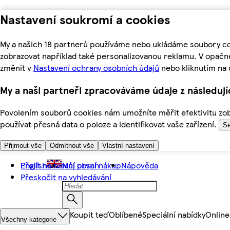
Nastavení soukromí a cookies
My a našich 18 partnerů používáme nebo ukládáme soubory coo
zobrazovat například také personalizovanou reklamu. V opačn
změnit v
Nastavení ochrany osobních údajů
nebo kliknutím na 
My a naši partneři zpracováváme údaje z následuj
Povolením souborů cookies nám umožníte měřit efektivitu zobr
používat přesná data o poloze a identifikovat vaše zařízení.
Se
Přijmout vše
Odmítnout vše
Vlastní nastavení
Přejít na hlavní obsah
English
Můj první nákup
Nápověda
Přeskočit na vyhledávání
Koupit teď
Oblíbené
Speciální nabídky
Online
Všechny kategorie