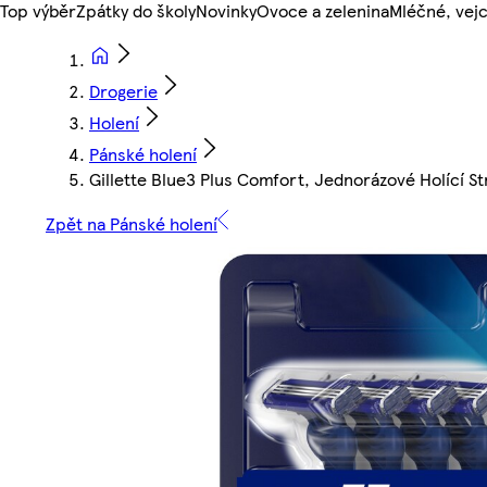
Top výběr
Zpátky do školy
Novinky
Ovoce a zelenina
Mléčné, vejc
Drogerie
Holení
Pánské holení
Gillette Blue3 Plus Comfort, Jednorázové Holící St
Zpět na Pánské holení