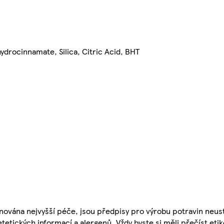
drocinnamate, Silica, Citric Acid, BHT
nována nejvyšší péče, jsou předpisy pro výrobu potravin neust
etetických informací a alergenů. Vždy byste si měli přečíst eti