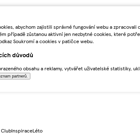
kies, abychom zajistili správné fungování webu a zpracovali 
ém případě zůstanou aktivní jen nezbytné cookies, které pot
odkaz Soukromí a cookies v patičce webu.
ících důvodů
azeného obsahu a reklamy, vytvářet uživatelské statistiky, uk
znam partnerů.
 Club
Inspirace
Léto