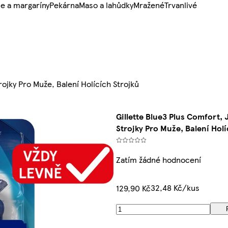
e a margaríny
Pekárna
Maso a lahůdky
Mražené
Trvanlivé
rojky Pro Muže, Balení Holících Strojků
Gillette Blue3 Plus Comfort,
Strojky Pro Muže, Balení Holí
Zatím žádné hodnocení
32,48 Kč/kus
129,90 Kč