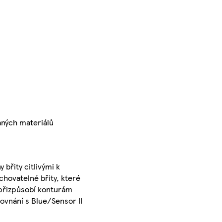
aných materiálů
 břity citlivými k
chovatelné břity, které
e přizpůsobí konturám
ovnání s Blue/Sensor II