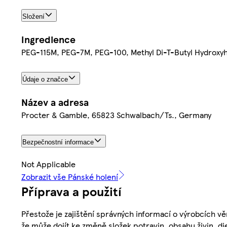
Složení
Ingredience
PEG-115M, PEG-7M, PEG-100, Methyl Di-T-Butyl Hydroxyhy
Údaje o značce
Název a adresa
Procter & Gamble, 65823 Schwalbach/Ts., Germany
Bezpečnostní informace
Not Applicable
Zobrazit vše Pánské holení
Příprava a použití
Přestože je zajištění správných informací o výrobcích vě
že může dojít ke změně složek potravin, obsahu živin, di