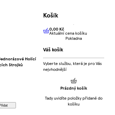
Košík
0,00 Kč
Aktuální cena košíku
0,00 Kč
Aktuální cena košíku
Pokladna
Váš košík
 Jednorázové Holící
Vyberte službu, která je pro Vás
cích Strojků
nejvhodnější
Prázdný košík
Tady uvidíte položky přidané do
košíku
Přidat