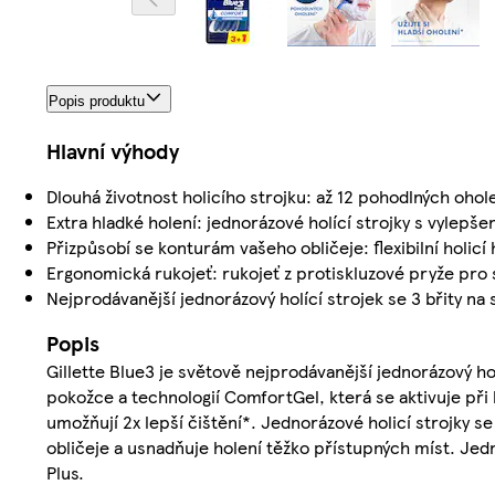
Popis produktu
Hlavní výhody
Dlouhá životnost holicího strojku: až 12 pohodlných oho
Extra hladké holení: jednorázové holící strojky s vylep
Přizpůsobí se konturám vašeho obličeje: flexibilní holic
Ergonomická rukojeť: rukojeť z protiskluzové pryže pro 
Nejprodávanější jednorázový holící strojek se 3 břity na 
Popis
Gillette Blue3 je světově nejprodávanější jednorázový holí
pokožce a technologií ComfortGel, která se aktivuje při k
umožňují 2x lepší čištění*. Jednorázové holicí strojky s
obličeje a usnadňuje holení těžko přístupných míst. Jedn
Plus.