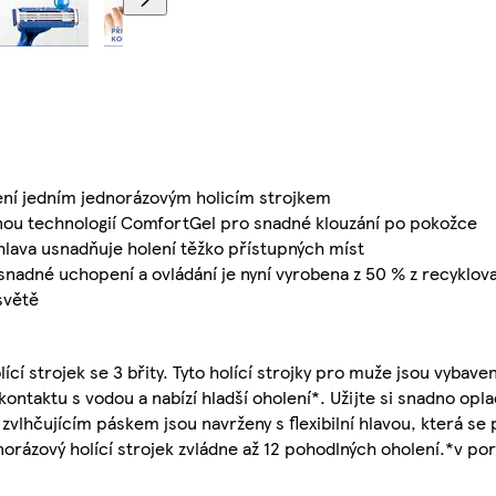
lení jedním jednorázovým holicím strojkem
šenou technologií ComfortGel pro snadné klouzání po pokožce
í hlava usnadňuje holení těžko přístupných míst
snadné uchopení a ovládání je nyní vyrobena z 50 % z recyklov
světě
cí strojek se 3 břity. Tyto holící strojky pro muže jsou vybaveny
ontaktu s vodou a nabízí hladší oholení*. Užijte si snadno opla
e zvlhčujícím páskem jsou navrženy s flexibilní hlavou, která s
orázový holící strojek zvládne až 12 pohodlných oholení.*v por