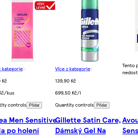
Tento 
z kategorie
Více z kategorie
nedost
 Kč
139,90 Kč
Kč/kus
699,50 Kč/l
ity controls
Quantity controls
Přidat
Přidat
ea Men Sensitive
Gillette Satin Care,
Avou
a po holení
Dámský Gel Na
Sens