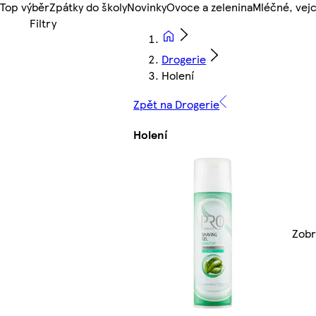
Top výběr
Zpátky do školy
Novinky
Ovoce a zelenina
Mléčné, vejc
Drogerie
Holení
Zpět na Drogerie
Holení
Zobr