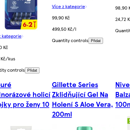
Více z kategorie
98,90 
99,90 Kč
24,72 
499,50 Kč/l
Quanti
z kategorie
Quantity controls
Přidat
0 Kč
 Kč/kus
ity controls
Přidat
uré
Gillette Series
Nive
norázové holicí
Zklidňující Gel Na
Balz
ojky pro ženy 10
Holení S Aloe Vera,
100
200ml