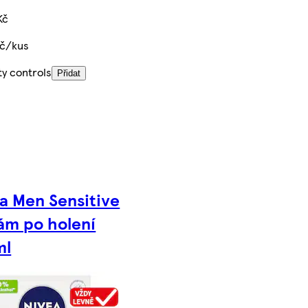
Kč
Kč/kus
ty controls
Přidat
a Men Sensitive
ám po holení
ml