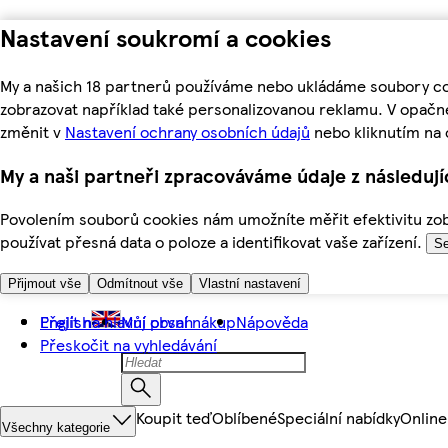
Nastavení soukromí a cookies
My a našich 18 partnerů používáme nebo ukládáme soubory coo
zobrazovat například také personalizovanou reklamu. V opačn
změnit v
Nastavení ochrany osobních údajů
nebo kliknutím na 
My a naši partneři zpracováváme údaje z následuj
Povolením souborů cookies nám umožníte měřit efektivitu zobr
používat přesná data o poloze a identifikovat vaše zařízení.
Se
Přijmout vše
Odmítnout vše
Vlastní nastavení
Přejít na hlavní obsah
English
Můj první nákup
Nápověda
Přeskočit na vyhledávání
Koupit teď
Oblíbené
Speciální nabídky
Online
Všechny kategorie