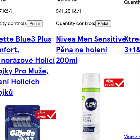
Quanti
7 Kč/l
541,25 Kč/l
ity controls
Quantity controls
Přidat
Přidat
lette Blue3 Plus
Nivea Men Sensitive
Xtre
fort,
Pěna na holení
3+1
norázové Holící
200ml
ojky Pro Muže,
ení Holících
ojků
Více z 