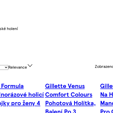
ké holení
Zobrazen
Relevance
 Formula
Gillette Venus
Gill
norázové holicí
Comfort Colours
Na H
ojky pro ženy 4
Pohotová Holítka,
Man
Balení Po 3
Pro 