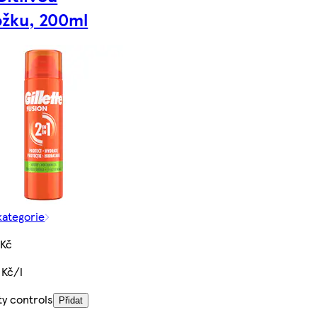
žku, 200ml
kategorie
 Kč
 Kč/l
ty controls
Přidat