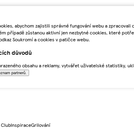
kies, abychom zajistili správné fungování webu a zpracovali 
ém případě zůstanou aktivní jen nezbytné cookies, které pot
odkaz Soukromí a cookies v patičce webu.
ících důvodů
azeného obsahu a reklamy, vytvářet uživatelské statistiky, uk
znam partnerů.
 Club
Inspirace
Grilování