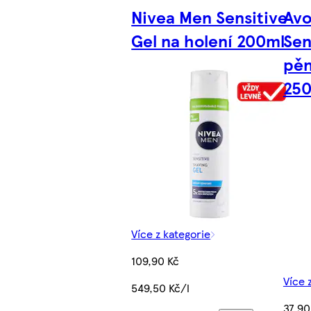
Nivea Men Sensitive
Avo
Gel na holení 200ml
Sen
pěn
25
Více z kategorie
109,90 Kč
Více 
549,50 Kč/l
37,90