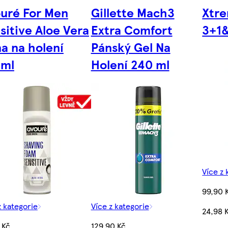
uré For Men
Gillette Mach3
Xtr
sitive Aloe Vera
Extra Comfort
3+1
a na holení
Pánský Gel Na
0ml
Holení 240 ml
Více z 
99,90 
z kategorie
Více z kategorie
24,98 
 Kč
129,90 Kč