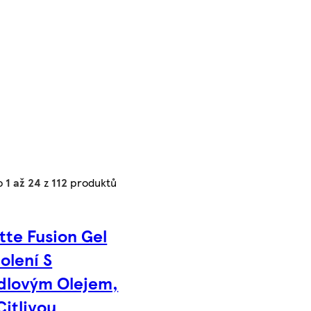
o
1 až 24
z
112
produktů
ette Fusion Gel
olení S
dlovým Olejem,
Citlivou