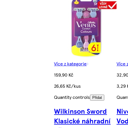
Více z kategorie
Více 
159,90 Kč
32,90
26,65 Kč/kus
3,29 
Quantity controls
Quant
Přidat
Wilkinson Sword
Niv
Klasické náhradní
Vod