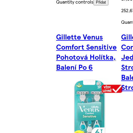
Quantity controls
Přidat
252,6
Quant
Gillette Venus
Gil
Comfort Sensitive
Com
Pohotová Holítka,
Jed
Balení Po 6
Str
Bal
Str