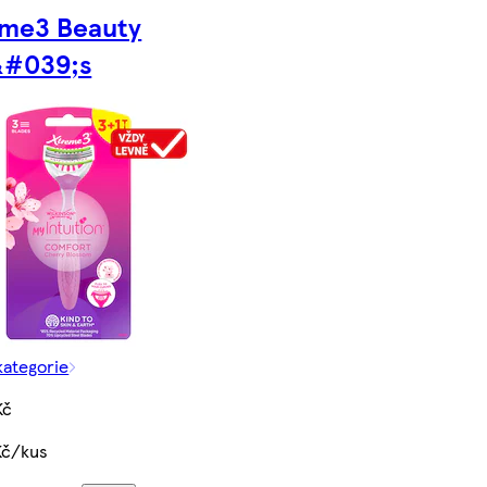
eme3 Beauty
&#039;s
kategorie
Kč
Kč/kus