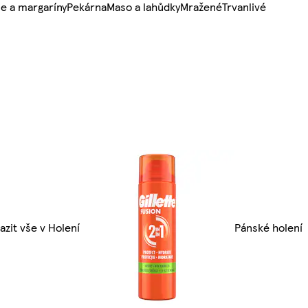
e a margaríny
Pekárna
Maso a lahůdky
Mražené
Trvanlivé
azit vše v Holení
Pánské holení