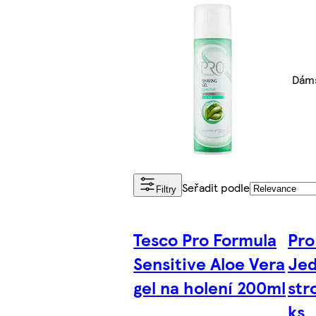
Dáms
Seřadit podle
Filtry
Tesco Pro Formula
Pro
Sensitive Aloe Vera
Jed
gel na holení 200ml
str
ks