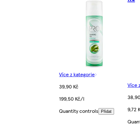
Více z kategorie
Více 
39,90 Kč
38,90
199,50 Kč/l
9,72 
Quantity controls
Přidat
Quant