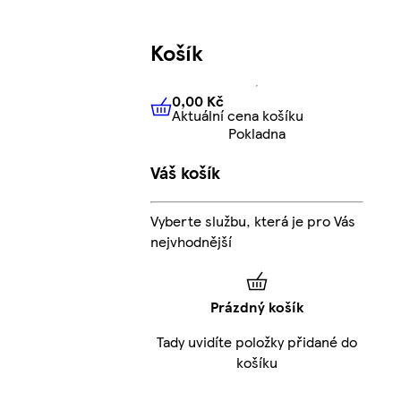
Košík
0,00 Kč
Aktuální cena košíku
0,00 Kč
Aktuální cena košíku
Pokladna
Váš košík
Vyberte službu, která je pro Vás
nejvhodnější
Prázdný košík
Tady uvidíte položky přidané do
košíku