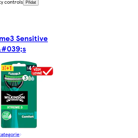
ty controls
Přidat
me3 Sensitive
&#039;s
kategorie