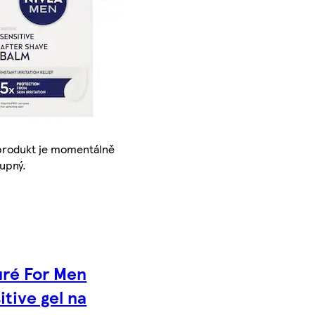
produkt je momentálně
upný.
ré For Men
itive gel na