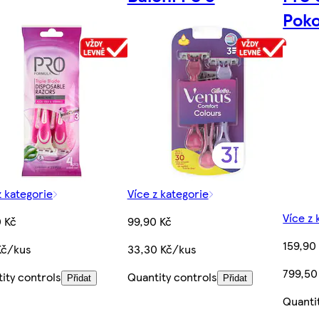
Poko
z kategorie
Více z kategorie
Více z 
 Kč
99,90 Kč
159,90
Kč/kus
33,30 Kč/kus
799,50
ity controls
Quantity controls
Přidat
Přidat
Quanti