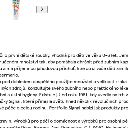
éči o první dětské zoubky, vhodná pro děti ve věku 0-6 let. J
doporučeném množství tak, aby pomáhala chránit před zubním k
nu a má příjemnou jahodovou příchuť, kterou si vaše děti zamil
upermario.
ubů pod dohledem dospělého použijte množství o velikosti zrnka
jiných zdrojů, konzultujte svého zubního nebo praktického léka
ní a ústní hygieny. Existuje již od roku 1961, kdy uvedla na trh
ačky Signal, která přinesla světu hned několik revolučních prod
é péče o celou rodinu. Portfolio Signal nabízí jak produkty pro
travin, výrobků pro péči o domácnost a výrobků pro osobní péč
ené značky Dove, Rexona, Axe, Domestos, Cif, SAVO, Hellmann's