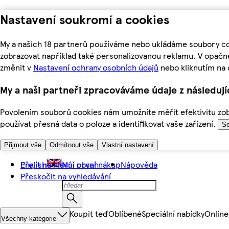
Nastavení soukromí a cookies
My a našich 18 partnerů používáme nebo ukládáme soubory coo
zobrazovat například také personalizovanou reklamu. V opačn
změnit v
Nastavení ochrany osobních údajů
nebo kliknutím na 
My a naši partneři zpracováváme údaje z následuj
Povolením souborů cookies nám umožníte měřit efektivitu zobr
používat přesná data o poloze a identifikovat vaše zařízení.
Se
Přijmout vše
Odmítnout vše
Vlastní nastavení
Přejít na hlavní obsah
English
Můj první nákup
Nápověda
Přeskočit na vyhledávání
Koupit teď
Oblíbené
Speciální nabídky
Online
Všechny kategorie