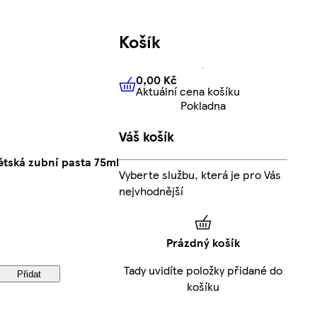
Košík
0,00 Kč
Aktuální cena košíku
0,00 Kč
Aktuální cena košíku
Pokladna
Váš košík
ětská zubní pasta 75ml
Vyberte službu, která je pro Vás
nejvhodnější
Prázdný košík
Tady uvidíte položky přidané do
Přidat
košíku