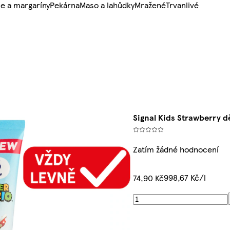
e a margaríny
Pekárna
Maso a lahůdky
Mražené
Trvanlivé
Signal Kids Strawberry d
Zatím žádné hodnocení
998,67 Kč/l
74,90 Kč