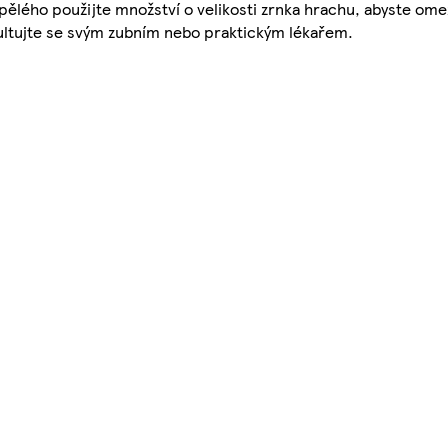
ělého použijte množství o velikosti zrnka hrachu, abyste omez
zultujte se svým zubním nebo praktickým lékařem.