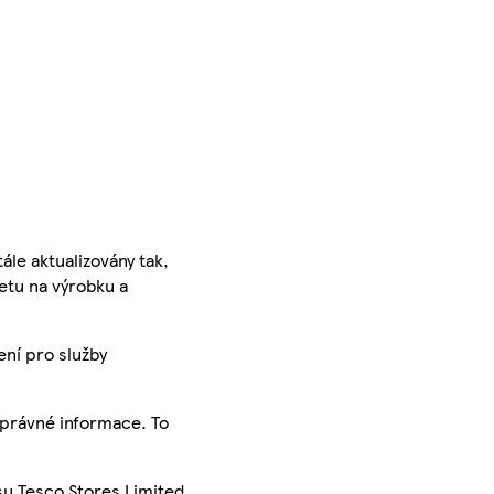
ále aktualizovány tak,
ketu na výrobku a
ení pro služby
správné informace. To
su Tesco Stores Limited