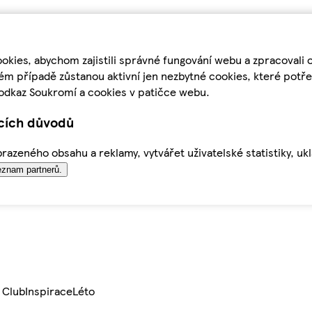
kies, abychom zajistili správné fungování webu a zpracovali 
ém případě zůstanou aktivní jen nezbytné cookies, které pot
odkaz Soukromí a cookies v patičce webu.
ících důvodů
azeného obsahu a reklamy, vytvářet uživatelské statistiky, uk
znam partnerů.
 Club
Inspirace
Léto