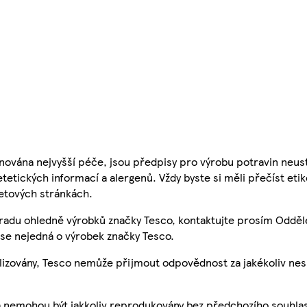
nována nejvyšší péče, jsou předpisy pro výrobu potravin neust
etetických informací a alergenů. Vždy byste si měli přečíst eti
etových stránkách.
 radu ohledně výrobků značky Tesco, kontaktujte prosím Odděl
se nejedná o výrobek značky Tesco.
ualizovány, Tesco nemůže přijmout odpovědnost za jakékoliv ne
a nemohou být jakkoliv reprodukovány bez předchozího souhla