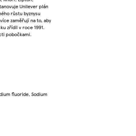
anovuje Unilever plán
sného růstu byznysu
více zaměřují na to, aby
 zřídil v roce 1991.
ácti pobočkami.
odium fluoride, Sodium