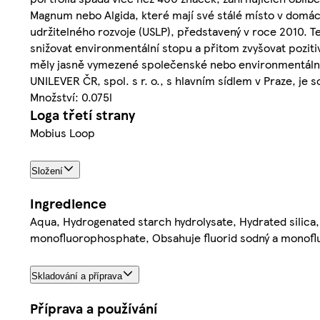
Magnum nebo Algida, které mají své stálé místo v domá
udržitelného rozvoje (USLP), představený v roce 2010. Te
snižovat environmentální stopu a přitom zvyšovat pozitiv
měly jasně vymezené společenské nebo environmentální p
UNILEVER ČR, spol. s r. o., s hlavním sídlem v Praze, je
Množství: 0.075l
Loga třetí strany
Mobius Loop
Složení
Ingredience
Aqua, Hydrogenated starch hydrolysate, Hydrated silica
monofluorophosphate, Obsahuje fluorid sodný a monofl
Skladování a příprava
Příprava a používání