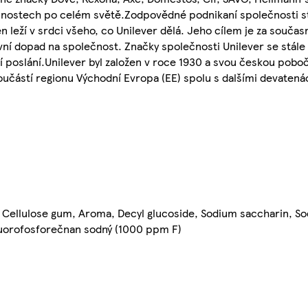
cnostech po celém světě.Zodpovědné podnikaní společnosti st
n leží v srdci všeho, co Unilever dělá. Jeho cílem je za souča
ní dopad na společnost. Značky společnosti Unilever se stále 
oslání.Unilever byl založen v roce 1930 a svou českou pobočku
 součástí regionu Východní Evropa (EE) spolu s dalšími devaten
, Cellulose gum, Aroma, Decyl glucoside, Sodium saccharin, S
uorofosforečnan sodný (1000 ppm F)