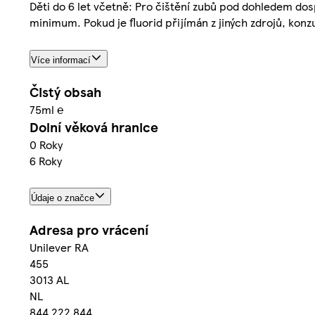
Děti do 6 let včetně: Pro čištění zubů pod dohledem dosp
minimum. Pokud je fluorid přijímán z jiných zdrojů, kon
Více informací
Čistý obsah
75ml ℮
Dolní věková hranice
0 Roky
6 Roky
Údaje o značce
Adresa pro vrácení
Unilever RA
455
3013 AL
NL
844 222 844