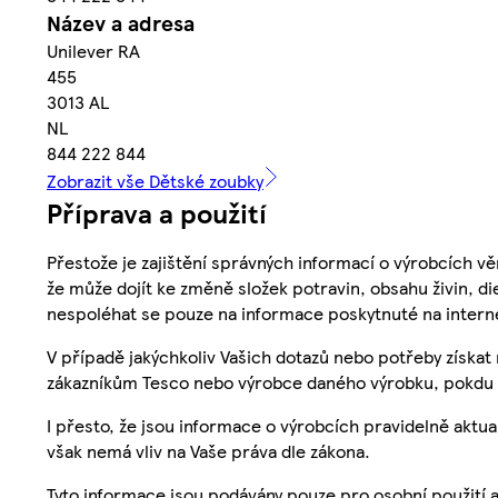
Název a adresa
Unilever RA
455
3013 AL
NL
844 222 844
Zobrazit vše Dětské zoubky
Příprava a použití
Přestože je zajištění správných informací o výrobcích vě
že může dojít ke změně složek potravin, obsahu živin, di
nespoléhat se pouze na informace poskytnuté na intern
V případě jakýchkoliv Vašich dotazů nebo potřeby získat
zákazníkům Tesco nebo výrobce daného výrobku, pokdu 
I přesto, že jsou informace o výrobcích pravidelně akt
však nemá vliv na Vaše práva dle zákona.
Tyto informace jsou podávány pouze pro osobní použití 