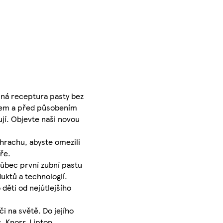
emná receptura pasty bez
azem a před působením
ují. Objevte naši novou
 hrachu, abyste omezili
ře.
 vůbec první zubní pastu
uktů a technologií.
 děti od nejútlejšího
i na světě. Do jejího
, Knorr, Lipton,