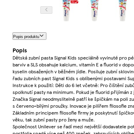
Popis produktu
Popis
Dětská zubní pasta Signal Kids speciálně vyvinuté pro p
barviv a SLS obsahuje kalcium, vitamín E a fluorid v 
kyselin obsažených v běžném jídle. Posiluje zubní sklovi
řadu zubních past Signal Kids s oblíbenými postavami S
Instrukce k použití: Děti do 6 let včetně: Pro čištění z
spolknutí pasty na minimum. Pokud je fluorid přijímán z 
Značka Signal neodmyslitelně patří ke špičkám na poli zub
s červeno-bílými proužky. Inovace je pilířem filosofie zn
Základním principem filosofie firmy je poskytnutí špičkov
věku, tak zubní pasty pro ženy a muže.
Společnost Unilever se řadí mezi největší dodavatele po
portfolia spadá více než 400 značek, zahrnujících oblíb