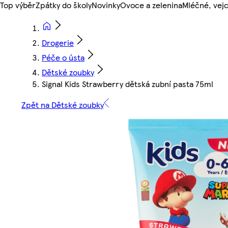
Top výběr
Zpátky do školy
Novinky
Ovoce a zelenina
Mléčné, vejc
Drogerie
Péče o ústa
Dětské zoubky
Signal Kids Strawberry dětská zubní pasta 75ml
Zpět na Dětské zoubky