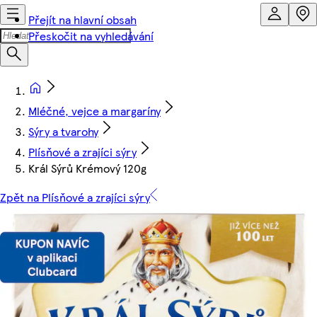
Přejít na hlavní obsah
Přeskočit na vyhledávání
Mléčné, vejce a margaríny
Sýry a tvarohy
Plísňové a zrajíci sýry
Král Sýrů Krémový 120g
Zpět na Plísňové a zrajíci sýry