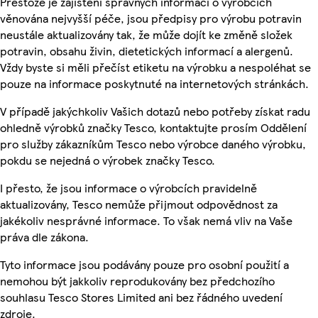
Přestože je zajištění správných informací o výrobcích
věnována nejvyšší péče, jsou předpisy pro výrobu potravin
neustále aktualizovány tak, že může dojít ke změně složek
potravin, obsahu živin, dietetických informací a alergenů.
Vždy byste si měli přečíst etiketu na výrobku a nespoléhat se
pouze na informace poskytnuté na internetových stránkách.
V případě jakýchkoliv Vašich dotazů nebo potřeby získat radu
ohledně výrobků značky Tesco, kontaktujte prosím Oddělení
pro služby zákazníkům Tesco nebo výrobce daného výrobku,
pokdu se nejedná o výrobek značky Tesco.
I přesto, že jsou informace o výrobcích pravidelně
aktualizovány, Tesco nemůže přijmout odpovědnost za
jakékoliv nesprávné informace. To však nemá vliv na Vaše
práva dle zákona.
Tyto informace jsou podávány pouze pro osobní použití a
nemohou být jakkoliv reprodukovány bez předchozího
souhlasu Tesco Stores Limited ani bez řádného uvedení
zdroje.