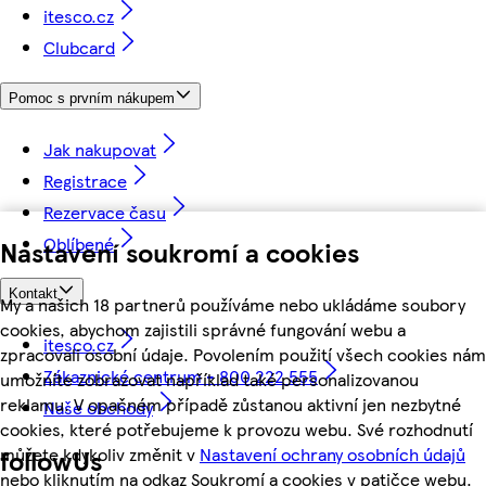
itesco.cz
Clubcard
Pomoc s prvním nákupem
Jak nakupovat
Registrace
Rezervace času
Oblíbené
Nastavení soukromí a cookies
Kontakt
My a našich 18 partnerů používáme nebo ukládáme soubory
cookies, abychom zajistili správné fungování webu a
itesco.cz
zpracovali osobní údaje. Povolením použití všech cookies nám
Zákaznické centrum - 800 222 555
umožníte zobrazovat například také personalizovanou
reklamu. V opačném případě zůstanou aktivní jen nezbytné
Naše obchody
cookies, které potřebujeme k provozu webu. Své rozhodnutí
můžete kdykoliv změnit v
Nastavení ochrany osobních údajů
followUs
nebo kliknutím na odkaz Soukromí a cookies v patičce webu.