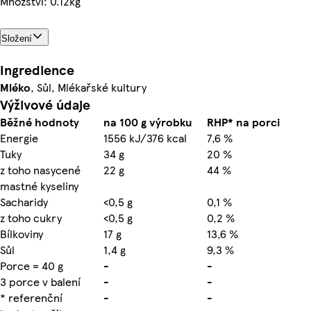
Množství: 0.12kg
Složení
Ingredience
Mléko
, Sůl, Mlékařské kultury
Výživové údaje
Běžné hodnoty
na 100 g výrobku
RHP* na porci
Energie
1556 kJ/376 kcal
7,6 %
Tuky
34 g
20 %
z toho nasycené
22 g
44 %
mastné kyseliny
Sacharidy
<0,5 g
0,1 %
z toho cukry
<0,5 g
0,2 %
Bílkoviny
17 g
13,6 %
Sůl
1,4 g
9,3 %
Porce = 40 g
-
-
3 porce v balení
-
-
* referenční
-
-