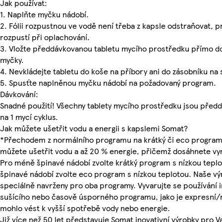
Jak používat:
1. Naplňte myčku nádobí.
2. Fólii rozpustnou ve vodě není třeba z kapsle odstraňovat, p
rozpustí při oplachování.
3. Vložte předdávkovanou tabletu mycího prostředku přímo d
myčky.
4. Nevkládejte tabletu do koše na příbory ani do zásobníku na 
5. Spusťte naplněnou myčku nádobí na požadovaný program.
Dávkování:
Snadné použití! Všechny tablety mycího prostředku jsou předd
na 1 mycí cyklus.
Jak můžete ušetřit vodu a energii s kapslemi Somat?
*Přechodem z normálního programu na krátký či eco program 
můžete ušetřit vodu a až 20 % energie, přičemž dosáhnete vynik
Pro méně špinavé nádobí zvolte krátký program s nízkou tepl
špinavé nádobí zvolte eco program s nízkou teplotou. Naše v
speciálně navrženy pro oba programy. Vyvarujte se používání i
sušícího nebo časově úsporného programu, jako je expresní/r
mohlo vést k vyšší spotřebě vody nebo energie.
Již více než 50 let představuje Somat inovativní výrobky pro 