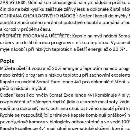
ZÁŘIVÝ LESK: Účinná kombinace gelů na mytí nádobí a prášku 
činidlo na bázi kyslíku zajišťuje zářivý lesk a dokonale čisté nád
OCHRANA CHOULOSTIVÉHO NÁDOBÍ: Složení kapslí do myčky 
acetátu zinečnatého chrání choulostivé nádobí a pomáhá pře
a korozi v průběhu času.
PŘEPNĚTE PROGRAM A UŠETŘETE: Kapsle na mytí nádobí Somat 
určeny pro krátké a eco programy s nízkou teplotou. Vysoce ak
myje nádobí i při nízkých teplotách a šetří energii až o 20 %*.
Popis
Můžete ušetřit vodu a až 20% energie přepnutím na eco progr
nebo krátký program s nízkou teplotou při zachování excelentní
Kapsle na nádobí Somat Excellence 4v1 pro dokonalé čištění, z
péči o nádobí i myčku!
Složení kapslí do myčky Somat Excellence 4v1 kombinuje 4 síly
rozpouštění připálených zbytků jídla a usazené mastnoty, žádn
vodě pro dokonalý lesk, ochranu choulostivého nádobí před ko
Rychle se rozpouštějící prémiové kapsle kombinují práškový 
pevné gelové komory v biologicky odbouratelné a ve vodě 100%
Kapsle Excellence 4v1 mají silné enzymatické složení, které r