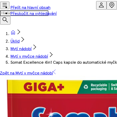
Přejít na hlavní obsah
Přeskočit na vyhledávání
Úklid
Mytí nádobí
Mytí v myčce nádobí
Somat Excellence 4in1 Caps kapsle do automatické myčky
Zpět na Mytí v myčce nádobí