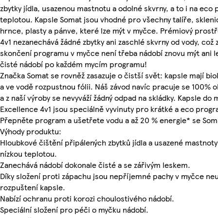
zbytky jídla, usazenou mastnotu a odolné skvrny, a to i na eco
teplotou. Kapsle Somat jsou vhodné pro všechny talíře, sklenic
hrnce, plasty a pánve, které lze mýt v myčce. Prémiový prost
4v1 nezanechává žádné zbytky ani zaschlé skvrny od vody, což
skončení programu v myčce není třeba nádobí znovu mýt ani lešt
čisté nádobí po každém mycím programu!
Značka Somat se rovněž zasazuje o čistší svět: kapsle mají bi
a ve vodě rozpustnou fólii. Náš závod navíc pracuje se 100% o
a z naší výroby se nevyváží žádný odpad na skládky. Kapsle do
Excellence 4v1 jsou speciálně vyvinuty pro krátké a eco progr
Přepněte program a ušetřete vodu a až 20 % energie* se So
Výhody produktu:
Hloubkové čištění připálených zbytků jídla a usazené mastnoty
nízkou teplotou.
Zanechává nádobí dokonale čisté a se zářivým leskem.
Díky složení proti zápachu jsou nepříjemné pachy v myčce ne
rozpuštení kapsle.
Nabízí ochranu proti korozi choulostivého nádobí.
Speciální složení pro péči o myčku nádobí.