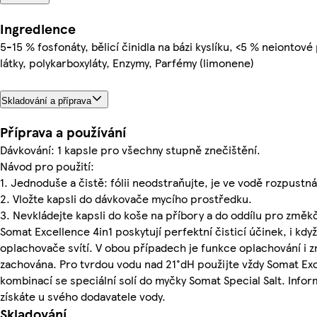
Ingredience
5-15 % fosfonáty, bělicí činidla na bázi kyslíku, <5 % neiontov
látky, polykarboxyláty, Enzymy, Parfémy (limonene)
Skladování a příprava
Příprava a používání
Dávkování: 1 kapsle pro všechny stupně znečištění.
Návod pro použití:
1. Jednoduše a čistě: fólii neodstraňujte, je ve vodě rozpustná
2. Vložte kapsli do dávkovače mycího prostředku.
3. Nevkládejte kapsli do koše na příbory a do oddílu pro změk
Somat Excellence 4in1 poskytují perfektní čisticí účinek, i když
oplachovače svítí. V obou případech je funkce oplachování i 
zachována. Pro tvrdou vodu nad 21°dH použijte vždy Somat Exc
kombinací se speciální solí do myčky Somat Special Salt. Infor
získáte u svého dodavatele vody.
Skladování