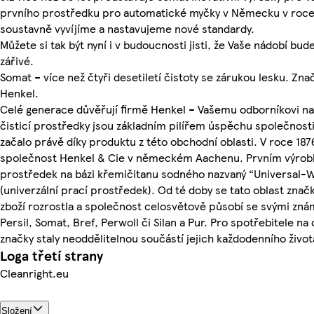
prvního prostředku pro automatické myčky v Německu v roce
soustavně vyvíjíme a nastavujeme nové standardy.
Můžete si tak být nyní i v budoucnosti jisti, že Vaše nádobí bud
zářivé.
Somat – více než čtyři desetiletí čistoty se zárukou lesku. Zn
Henkel.
Celé generace důvěřují firmě Henkel – Vašemu odborníkovi na p
čisticí prostředky jsou základním pilířem úspěchu společnost
začalo právě díky produktu z této obchodní oblasti. V roce 1876
společnost Henkel & Cie v německém Aachenu. Prvním výrob
prostředek na bázi křemičitanu sodného nazvaný “Universal-
(univerzální prací prostředek). Od té doby se tato oblast zna
zboží rozrostla a společnost celosvětově působí se svými zn
Persil, Somat, Bref, Perwoll či Silan a Pur. Pro spotřebitele n
značky staly neoddělitelnou součástí jejich každodenního život
Loga třetí strany
Cleanright.eu
Složení