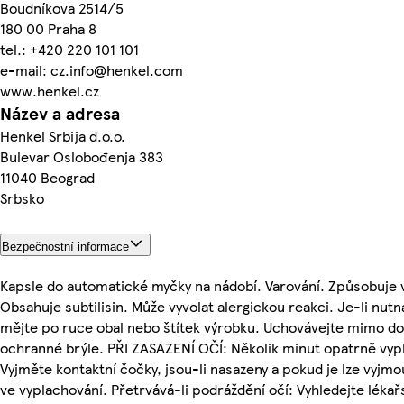
Boudníkova 2514/5
180 00 Praha 8
tel.: +420 220 101 101
e-mail: cz.info@henkel.com
www.henkel.cz
Název a adresa
Henkel Srbija d.o.o.
Bulevar Oslobođenja 383
11040 Beograd
Srbsko
Bezpečnostní informace
Kapsle do automatické myčky na nádobí. Varování. Způsobuje 
Obsahuje subtilisin. Může vyvolat alergickou reakci. Je-li nut
mějte po ruce obal nebo štítek výrobku. Uchovávejte mimo dos
ochranné brýle. PŘI ZASAZENÍ OČÍ: Několik minut opatrně vyp
Vyjměte kontaktní čočky, jsou-li nasazeny a pokud je lze vyjm
ve vyplachování. Přetrvává-li podráždění očí: Vyhledejte lék