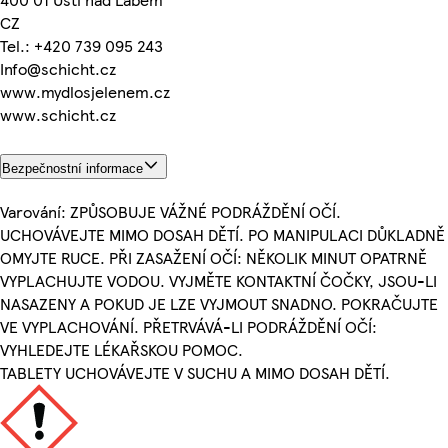
CZ
Tel.: +420 739 095 243
Info@schicht.cz
www.mydlosjelenem.cz
www.schicht.cz
Bezpečnostní informace
Varování: ZPŮSOBUJE VÁŽNÉ PODRÁŽDĚNÍ OČÍ.
UCHOVÁVEJTE MIMO DOSAH DĚTÍ. PO MANIPULACI DŮKLADNĚ
OMYJTE RUCE. PŘI ZASAŽENÍ OČÍ: NĚKOLIK MINUT OPATRNĚ
VYPLACHUJTE VODOU. VYJMĚTE KONTAKTNÍ ČOČKY, JSOU-LI
NASAZENY A POKUD JE LZE VYJMOUT SNADNO. POKRAČUJTE
VE VYPLACHOVÁNÍ. PŘETRVÁVÁ-LI PODRÁŽDĚNÍ OČÍ:
VYHLEDEJTE LÉKAŘSKOU POMOC.
TABLETY UCHOVÁVEJTE V SUCHU A MIMO DOSAH DĚTÍ.