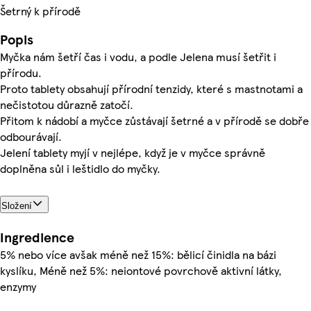
Šetrný k přírodě
Popis
Myčka nám šetří čas i vodu, a podle Jelena musí šetřit i
přírodu.
Proto tablety obsahují přírodní tenzidy, které s mastnotami a
nečistotou důrazně zatočí.
Přitom k nádobí a myčce zůstávají šetrné a v přírodě se dobře
odbourávají.
Jelení tablety myjí v nejlépe, když je v myčce správně
doplněna sůl i leštidlo do myčky.
Složení
Ingredience
5% nebo více avšak méně než 15%: bělicí činidla na bázi
kyslíku, Méně než 5%: neiontové povrchově aktivní látky,
enzymy