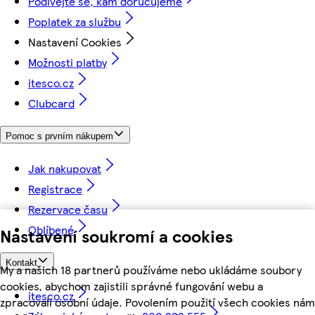
Podívejte se, kam doručujeme
Poplatek za službu
Nastavení Cookies
Možnosti platby
itesco.cz
Clubcard
Pomoc s prvním nákupem
Jak nakupovat
Registrace
Rezervace času
Oblíbené
Nastavení soukromí a cookies
Kontakt
My a našich 18 partnerů používáme nebo ukládáme soubory
cookies, abychom zajistili správné fungování webu a
itesco.cz
zpracovali osobní údaje. Povolením použití všech cookies nám