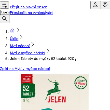
Přejít na hlavní obsah
Přeskočit na vyhledávání
Úklid
Mytí nádobí
Mytí v myčce nádobí
Jelen Tablety do myčky 52 tablet 920g
Zpět na Mytí v myčce nádobí