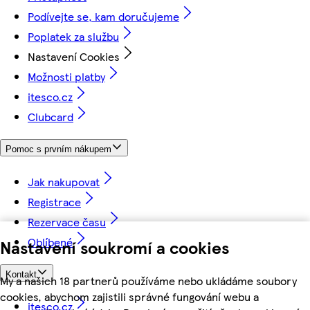
Podívejte se, kam doručujeme
Poplatek za službu
Nastavení Cookies
Možnosti platby
itesco.cz
Clubcard
Pomoc s prvním nákupem
Jak nakupovat
Registrace
Rezervace času
Oblíbené
Nastavení soukromí a cookies
Kontakt
My a našich 18 partnerů používáme nebo ukládáme soubory
cookies, abychom zajistili správné fungování webu a
itesco.cz