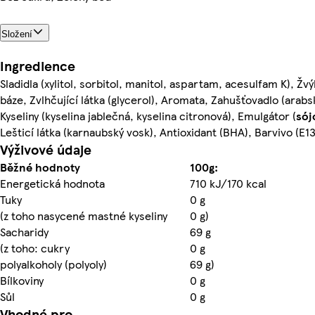
Složení
Ingredience
Sladidla (xylitol, sorbitol, manitol, aspartam, acesulfam K), Žv
báze, Zvlhčující látka (glycerol), Aromata, Zahušťovadlo (arab
Kyseliny (kyselina jablečná, kyselina citronová), Emulgátor (
sój
Lešticí látka (karnaubský vosk), Antioxidant (BHA), Barvivo (E1
Výživové údaje
Běžné hodnoty
100g:
Energetická hodnota
710 kJ/170 kcal
Tuky
0 g
(z toho nasycené mastné kyseliny
0 g)
Sacharidy
69 g
(z toho: cukry
0 g
polyalkoholy (polyoly)
69 g)
Bílkoviny
0 g
Sůl
0 g
Vhodné pro