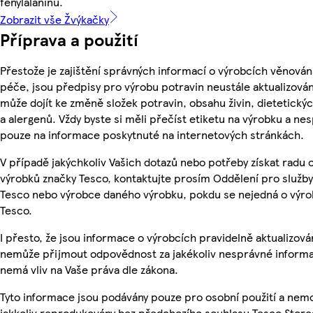
fenylalaninu.
Zobrazit vše Žvýkačky
Příprava a použití
Přestože je zajištění správných informací o výrobcích věnován
péče, jsou předpisy pro výrobu potravin neustále aktualizován
může dojít ke změně složek potravin, obsahu živin, dietetický
a alergenů. Vždy byste si měli přečíst etiketu na výrobku a ne
pouze na informace poskytnuté na internetových stránkách.
V případě jakýchkoliv Vašich dotazů nebo potřeby získat radu 
výrobků značky Tesco, kontaktujte prosím Oddělení pro služb
Tesco nebo výrobce daného výrobku, pokdu se nejedná o výro
Tesco.
I přesto, že jsou informace o výrobcích pravidelně aktualizová
nemůže přijmout odpovědnost za jakékoliv nesprávné informa
nemá vliv na Vaše práva dle zákona.
Tyto informace jsou podávány pouze pro osobní použití a nem
jakkoliv reprodukovány bez předchozího souhlasu Tesco Stores