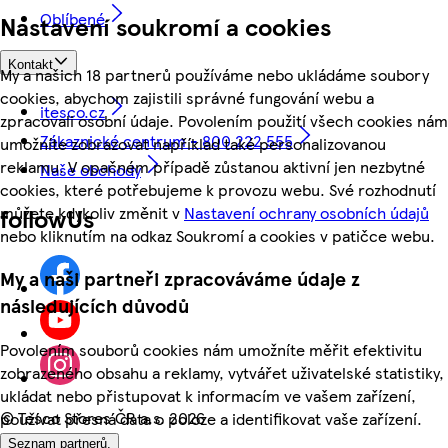
Oblíbené
Nastavení soukromí a cookies
Kontakt
My a našich 18 partnerů používáme nebo ukládáme soubory
cookies, abychom zajistili správné fungování webu a
itesco.cz
zpracovali osobní údaje. Povolením použití všech cookies nám
Zákaznické centrum - 800 222 555
umožníte zobrazovat například také personalizovanou
reklamu. V opačném případě zůstanou aktivní jen nezbytné
Naše obchody
cookies, které potřebujeme k provozu webu. Své rozhodnutí
můžete kdykoliv změnit v
Nastavení ochrany osobních údajů
followUs
nebo kliknutím na odkaz Soukromí a cookies v patičce webu.
My a naši partneři zpracováváme údaje z
následujících důvodů
Povolením souborů cookies nám umožníte měřit efektivitu
zobrazeného obsahu a reklamy, vytvářet uživatelské statistiky,
ukládat nebo přistupovat k informacím ve vašem zařízení,
©
Tesco Stores ČR a.s. 2026
používat přesná data o poloze a identifikovat vaše zařízení.
Seznam partnerů.