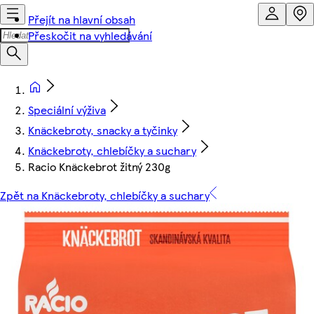
Přejít na hlavní obsah
Přeskočit na vyhledávání
Speciální výživa
Knäckebroty, snacky a tyčinky
Knäckebroty, chlebíčky a suchary
Racio Knäckebrot žitný 230g
Zpět na Knäckebroty, chlebíčky a suchary