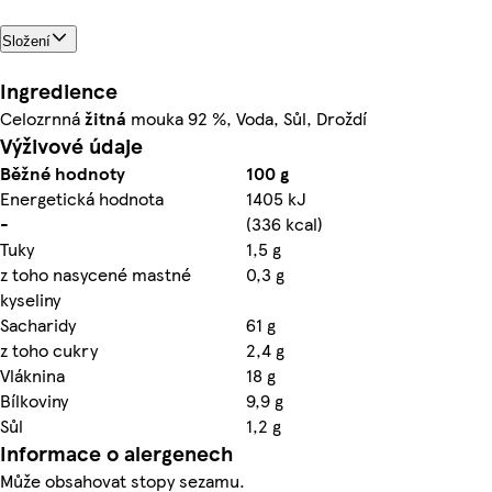
Složení
Ingredience
Celozrnná
žitná
mouka 92 %, Voda, Sůl, Droždí
Výživové údaje
Běžné hodnoty
100 g
Energetická hodnota
1405 kJ
-
(336 kcal)
Tuky
1,5 g
z toho nasycené mastné
0,3 g
kyseliny
Sacharidy
61 g
z toho cukry
2,4 g
Vláknina
18 g
Bílkoviny
9,9 g
Sůl
1,2 g
Informace o alergenech
Může obsahovat stopy sezamu.