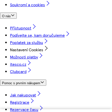
Soukromí a cookies
O nás
Přístupnost
Podívejte se, kam doručujeme
Poplatek za službu
Nastavení Cookies
Možnosti platby
itesco.cz
Clubcard
Pomoc s prvním nákupem
Jak nakupovat
Registrace
Rezervace času