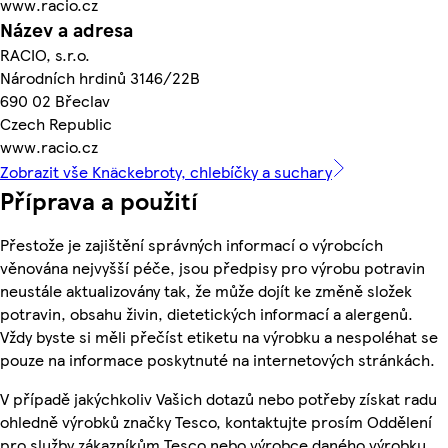
www.racio.cz
Název a adresa
RACIO, s.r.o.
Národních hrdinů 3146/22B
690 02 Břeclav
Czech Republic
www.racio.cz
Zobrazit vše Knäckebroty, chlebíčky a suchary
Příprava a použití
Přestože je zajištění správných informací o výrobcích
věnována nejvyšší péče, jsou předpisy pro výrobu potravin
neustále aktualizovány tak, že může dojít ke změně složek
potravin, obsahu živin, dietetických informací a alergenů.
Vždy byste si měli přečíst etiketu na výrobku a nespoléhat se
pouze na informace poskytnuté na internetových stránkách.
V případě jakýchkoliv Vašich dotazů nebo potřeby získat radu
ohledně výrobků značky Tesco, kontaktujte prosím Oddělení
pro služby zákazníkům Tesco nebo výrobce daného výrobku,