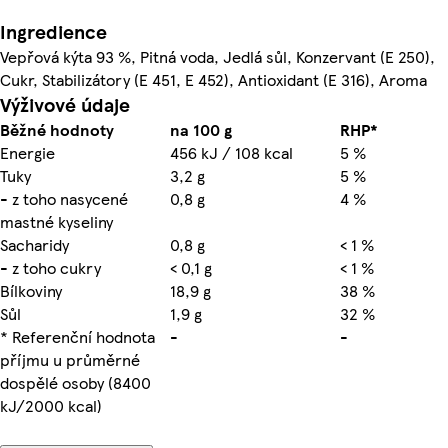
Ingredience
Vepřová kýta 93 %, Pitná voda, Jedlá sůl, Konzervant (E 250),
Cukr, Stabilizátory (E 451, E 452), Antioxidant (E 316), Aroma
Výživové údaje
Běžné hodnoty
na 100 g
RHP*
Energie
456 kJ / 108 kcal
5 %
Tuky
3,2 g
5 %
- z toho nasycené
0,8 g
4 %
mastné kyseliny
Sacharidy
0,8 g
< 1 %
- z toho cukry
< 0,1 g
< 1 %
Bílkoviny
18,9 g
38 %
Sůl
1,9 g
32 %
* Referenční hodnota
-
-
příjmu u průměrné
dospělé osoby (8400
kJ/2000 kcal)