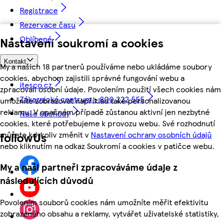
Registrace
Rezervace času
Oblíbené
Nastavení soukromí a cookies
Kontakt
My a našich 18 partnerů používáme nebo ukládáme soubory
cookies, abychom zajistili správné fungování webu a
itesco.cz
zpracovali osobní údaje. Povolením použití všech cookies nám
Zákaznické centrum - 800 222 555
umožníte zobrazovat například také personalizovanou
reklamu. V opačném případě zůstanou aktivní jen nezbytné
Naše obchody
cookies, které potřebujeme k provozu webu. Své rozhodnutí
můžete kdykoliv změnit v
Nastavení ochrany osobních údajů
followUs
nebo kliknutím na odkaz Soukromí a cookies v patičce webu.
My a naši partneři zpracováváme údaje z
následujících důvodů
Povolením souborů cookies nám umožníte měřit efektivitu
zobrazeného obsahu a reklamy, vytvářet uživatelské statistiky,