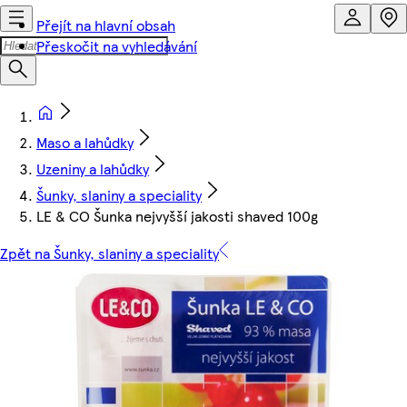
Přejít na hlavní obsah
Přeskočit na vyhledávání
Maso a lahůdky
Uzeniny a lahůdky
Šunky, slaniny a speciality
LE & CO Šunka nejvyšší jakosti shaved 100g
Zpět na Šunky, slaniny a speciality