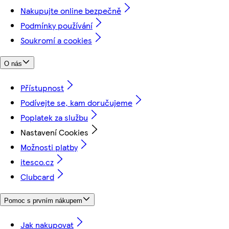
Nakupujte online bezpečně
Podmínky používání
Soukromí a cookies
O nás
Přístupnost
Podívejte se, kam doručujeme
Poplatek za službu
Nastavení Cookies
Možnosti platby
itesco.cz
Clubcard
Pomoc s prvním nákupem
Jak nakupovat