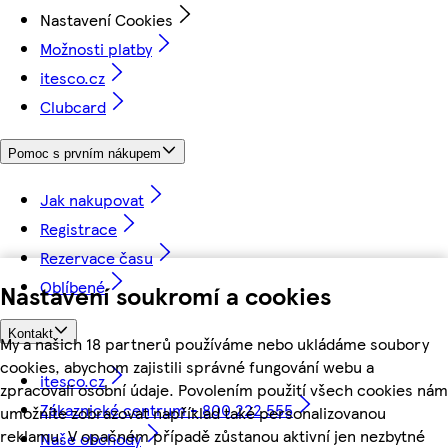
Nastavení Cookies
Možnosti platby
itesco.cz
Clubcard
Pomoc s prvním nákupem
Jak nakupovat
Registrace
Rezervace času
Oblíbené
Nastavení soukromí a cookies
Kontakt
My a našich 18 partnerů používáme nebo ukládáme soubory
cookies, abychom zajistili správné fungování webu a
itesco.cz
zpracovali osobní údaje. Povolením použití všech cookies nám
Zákaznické centrum - 800 222 555
umožníte zobrazovat například také personalizovanou
reklamu. V opačném případě zůstanou aktivní jen nezbytné
Naše obchody