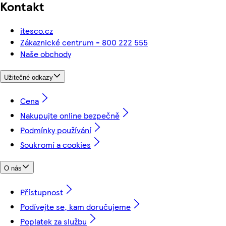
Kontakt
itesco.cz
Zákaznické centrum - 800 222 555
Naše obchody
Užitečné odkazy
Cena
Nakupujte online bezpečně
Podmínky používání
Soukromí a cookies
O nás
Přístupnost
Podívejte se, kam doručujeme
Poplatek za službu