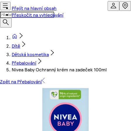
Přejít na hlavní obsah
Přeskočit na vyhledávání
Dítě
Dětská kosmetika
Přebalování
Nivea Baby Ochranný krém na zadeček 100ml
Zpět na Přebalování