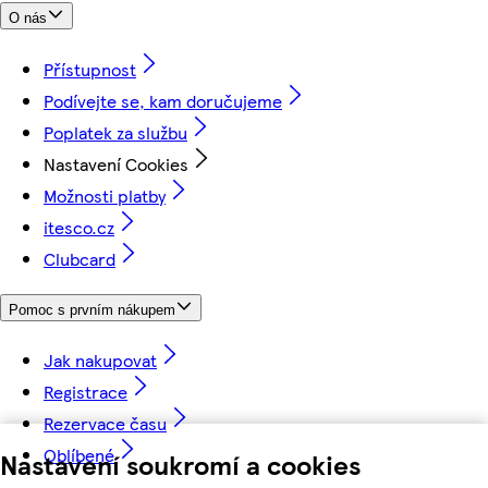
O nás
Přístupnost
Podívejte se, kam doručujeme
Poplatek za službu
Nastavení Cookies
Možnosti platby
itesco.cz
Clubcard
Pomoc s prvním nákupem
Jak nakupovat
Registrace
Rezervace času
Oblíbené
Nastavení soukromí a cookies