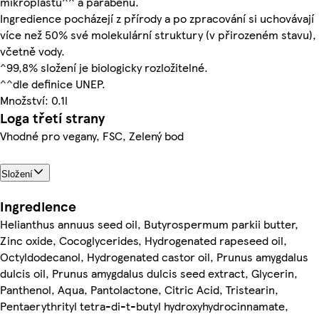
mikroplastů^^ a parabenů.
Ingredience pocházejí z přírody a po zpracování si uchovávají
více než 50% své molekulární struktury (v přirozeném stavu),
včetně vody.
^99,8% složení je biologicky rozložitelné.
^^dle definice UNEP.
Množství: 0.1l
Loga třetí strany
Vhodné pro vegany, FSC, Zelený bod
Složení
Ingredience
Helianthus annuus seed oil, Butyrospermum parkii butter,
Zinc oxide, Cocoglycerides, Hydrogenated rapeseed oil,
Octyldodecanol, Hydrogenated castor oil, Prunus amygdalus
dulcis oil, Prunus amygdalus dulcis seed extract, Glycerin,
Panthenol, Aqua, Pantolactone, Citric Acid, Tristearin,
Pentaerythrityl tetra-di-t-butyl hydroxyhydrocinnamate,