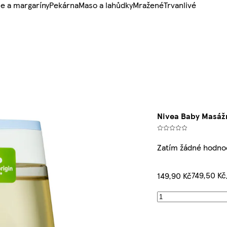
e a margaríny
Pekárna
Maso a lahůdky
Mražené
Trvanlivé
Nivea Baby Masážn
Zatím žádné hodno
749,50 Kč
149,90 Kč