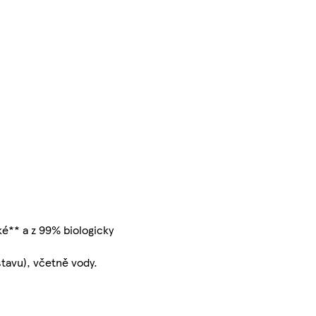
ké** a z 99% biologicky
tavu), včetně vody.