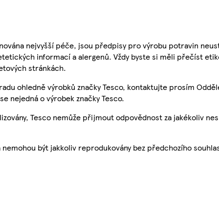
nována nejvyšší péče, jsou předpisy pro výrobu potravin neust
etetických informací a alergenů. Vždy byste si měli přečíst eti
etových stránkách.
 radu ohledně výrobků značky Tesco, kontaktujte prosím Odděl
se nejedná o výrobek značky Tesco.
ualizovány, Tesco nemůže přijmout odpovědnost za jakékoliv ne
a nemohou být jakkoliv reprodukovány bez předchozího souhla