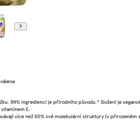
hválena
žku. 99% ingrediencí je přírodního původu.* Složení je vegans
 vitamínem E.
ovávají více než 50% své molekulární struktury (v přirozeném s