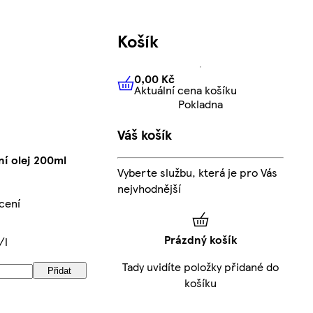
Košík
0,00 Kč
Aktuální cena košíku
0,00 Kč
Aktuální cena košíku
Pokladna
Váš košík
í olej 200ml
Vyberte službu, která je pro Vás
nejvhodnější
cení
Prázdný košík
/l
Tady uvidíte položky přidané do
Přidat
košíku