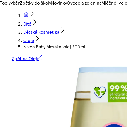
Top výběr
Zpátky do školy
Novinky
Ovoce a zelenina
Mléčné, vejc
Dítě
Dětská kosmetika
Oleje
Nivea Baby Masážní olej 200ml
Zpět na Oleje