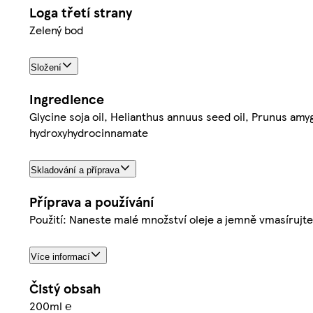
Loga třetí strany
Zelený bod
Složení
Ingredience
Glycine soja oil, Helianthus annuus seed oil, Prunus amyg
hydroxyhydrocinnamate
Skladování a příprava
Příprava a používání
Použití: Naneste malé množství oleje a jemně vmasírujte
Více informací
Čistý obsah
200ml ℮