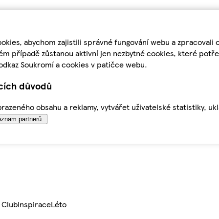
kies, abychom zajistili správné fungování webu a zpracovali 
ém případě zůstanou aktivní jen nezbytné cookies, které pot
odkaz Soukromí a cookies v patičce webu.
ících důvodů
azeného obsahu a reklamy, vytvářet uživatelské statistiky, uk
znam partnerů.
 Club
Inspirace
Léto