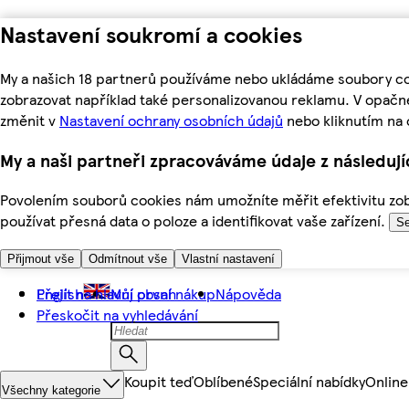
Nastavení soukromí a cookies
My a našich 18 partnerů používáme nebo ukládáme soubory coo
zobrazovat například také personalizovanou reklamu. V opačn
změnit v
Nastavení ochrany osobních údajů
nebo kliknutím na 
My a naši partneři zpracováváme údaje z následuj
Povolením souborů cookies nám umožníte měřit efektivitu zobr
používat přesná data o poloze a identifikovat vaše zařízení.
Se
Přijmout vše
Odmítnout vše
Vlastní nastavení
Přejít na hlavní obsah
English
Můj první nákup
Nápověda
Přeskočit na vyhledávání
Koupit teď
Oblíbené
Speciální nabídky
Online
Všechny kategorie