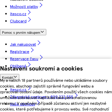
Možnosti platby
itesco.cz
Clubcard
Pomoc s prvním nákupem
Jak nakupovat
Registrace
Rezervace času
Oblíbené
Nastavení soukromí a cookies
Kontakt
My a našich 18 partnerů používáme nebo ukládáme soubory
cookies, abychom zajistili správné fungování webu a
itesco.cz
zpracovali osobní údaje. Povolením použití všech cookies nám
Zákaznické centrum - 800 222 555
umožníte zobrazovat například také personalizovanou
reklamu. V opačném případě zůstanou aktivní jen nezbytné
Naše obchody
cookies, které potřebujeme k provozu webu. Své rozhodnutí