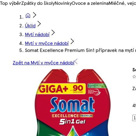
Top výběr
Zpátky do školy
Novinky
Ovoce a zelenina
Mléčné, vejc
Úklid
Mytí nádobí
Mytí v myčce nádobí
Somat Excellence Premium 5in1 přípravek na mytí
Zpět na Mytí v myčce nádobí
S
Z
4