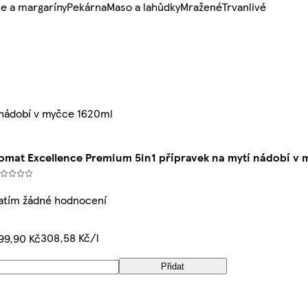
e a margaríny
Pekárna
Maso a lahůdky
Mražené
Trvanlivé
 nádobí v myčce 1620ml
omat Excellence Premium 5in1 přípravek na mytí nádobí v 
atím žádné hodnocení
308,58 Kč/l
99,90 Kč
Přidat