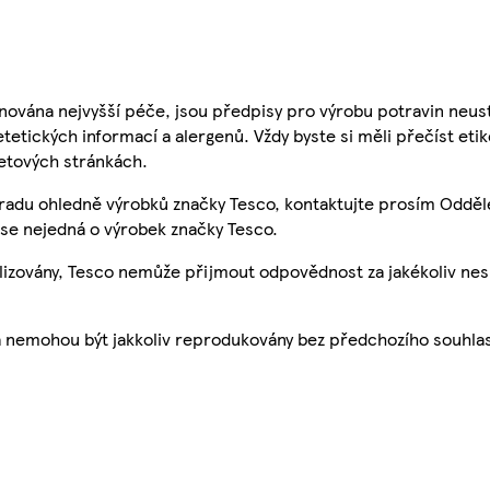
nována nejvyšší péče, jsou předpisy pro výrobu potravin neust
etetických informací a alergenů. Vždy byste si měli přečíst eti
etových stránkách.
 radu ohledně výrobků značky Tesco, kontaktujte prosím Odděl
se nejedná o výrobek značky Tesco.
ualizovány, Tesco nemůže přijmout odpovědnost za jakékoliv ne
a nemohou být jakkoliv reprodukovány bez předchozího souhla