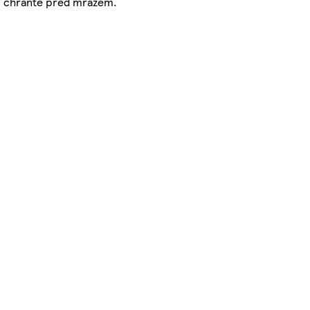
C, chraňte před mrazem.