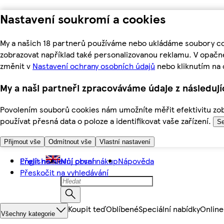
Nastavení soukromí a cookies
My a našich 18 partnerů používáme nebo ukládáme soubory coo
zobrazovat například také personalizovanou reklamu. V opačn
změnit v
Nastavení ochrany osobních údajů
nebo kliknutím na 
My a naši partneři zpracováváme údaje z následuj
Povolením souborů cookies nám umožníte měřit efektivitu zobr
používat přesná data o poloze a identifikovat vaše zařízení.
Se
Přijmout vše
Odmítnout vše
Vlastní nastavení
Přejít na hlavní obsah
English
Můj první nákup
Nápověda
Přeskočit na vyhledávání
Koupit teď
Oblíbené
Speciální nabídky
Online
Všechny kategorie