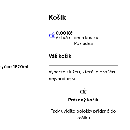
Košík
0,00 Kč
Aktuální cena košíku
0,00 Kč
Aktuální cena košíku
Pokladna
Váš košík
myčce 1620ml
Vyberte službu, která je pro Vás
nejvhodnější
Prázdný košík
Tady uvidíte položky přidané do
košíku