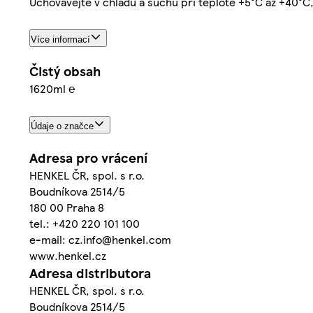
Uchovávejte v chladu a suchu při teplotě +5°C až +40°
Více informací
Čistý obsah
1620ml ℮
Údaje o značce
Adresa pro vrácení
HENKEL ČR, spol. s r.o.
Boudníkova 2514/5
180 00 Praha 8
tel.: +420 220 101 100
e-mail: cz.info@henkel.com
www.henkel.cz
Adresa distributora
HENKEL ČR, spol. s r.o.
Boudníkova 2514/5