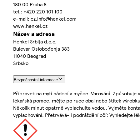
180 00 Praha 8
tel.: +420 220 101 100
e-mail: cz.info@henkel.com
www.henkel.cz
Název a adresa
Henkel Srbija d.o.o.
Bulevar Oslobođenja 383
11040 Beograd
Srbsko
Bezpečnostní informace
Přípravek na mytí nádobí v myčce. Varování. Způsobuje vá
lékařská pomoc, mějte po ruce obal nebo štítek výrobku
Několik minut opatrně vyplachujte vodou. Vyjměte kontak
vyplachování. Přetrvává-li podráždění očí: Vyhledejte 