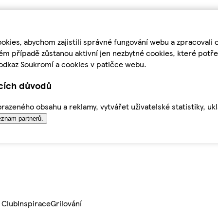
kies, abychom zajistili správné fungování webu a zpracovali 
ém případě zůstanou aktivní jen nezbytné cookies, které pot
odkaz Soukromí a cookies v patičce webu.
ících důvodů
azeného obsahu a reklamy, vytvářet uživatelské statistiky, uk
znam partnerů.
 Club
Inspirace
Grilování