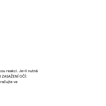
ou reakci. Je-li nutná
ŘI ZASAŽENÍ OČÍ:
kračujte ve