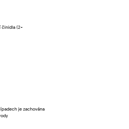
 činidla (2-
případech je zachována
vody