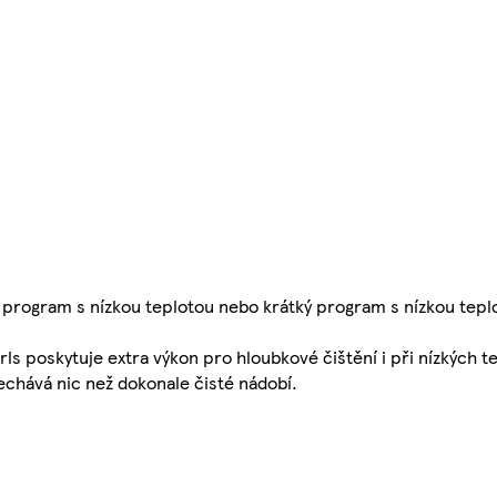
program s nízkou teplotou nebo krátký program s nízkou tepl
s poskytuje extra výkon pro hloubkové čištění i při nízkých tep
echává nic než dokonale čisté nádobí.