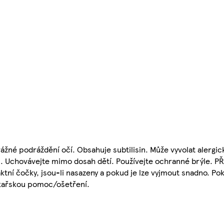
žné podráždění očí. Obsahuje subtilisin. Může vyvolat alergick
. Uchovávejte mimo dosah dětí. Používejte ochranné brýle. P
tní čočky, jsou-li nasazeny a pokud je lze vyjmout snadno. Po
lékařskou pomoc/ošetření.