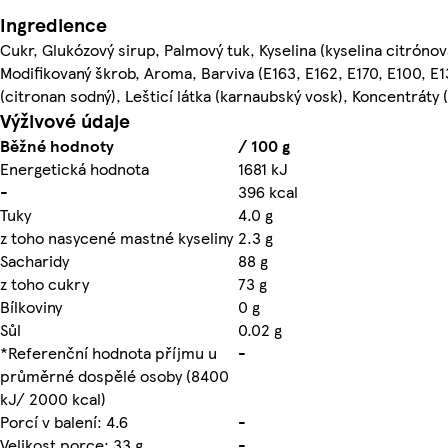
Ingredience
Cukr, Glukózový sirup, Palmový tuk, Kyselina (kyselina citrónov
Modifikovaný škrob, Aroma, Barviva (E163, E162, E170, E100, E1
(citronan sodný), Lešticí látka (karnaubský vosk), Koncentráty (
Výživové údaje
Běžné hodnoty
/ 100 g
Energetická hodnota
1681 kJ
-
396 kcal
Tuky
4.0 g
z toho nasycené mastné kyseliny
2.3 g
Sacharidy
88 g
z toho cukry
73 g
Bílkoviny
0 g
Sůl
0.02 g
*Referenční hodnota příjmu u
-
průměrné dospělé osoby (8400
kJ/ 2000 kcal)
Porcí v balení: 4.6
-
Velikost porce: 33 g
-