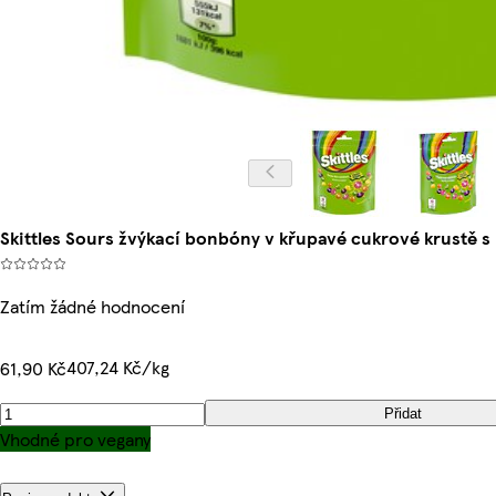
Skittles Sours žvýkací bonbóny v křupavé cukrové krustě s
Zatím žádné hodnocení
407,24 Kč/kg
61,90 Kč
Přidat
Vhodné pro vegany