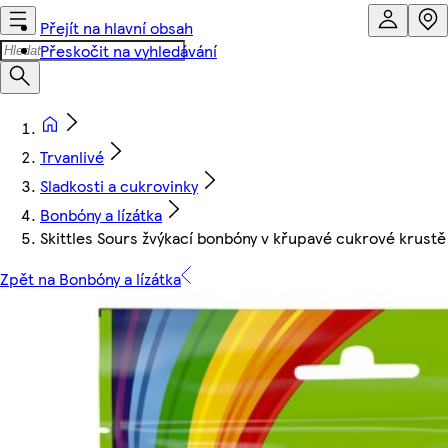
Přejít na hlavní obsah
Přeskočit na vyhledávání
Trvanlivé
Sladkosti a cukrovinky
Bonbóny a lízátka
Skittles Sours žvýkací bonbóny v křupavé cukrové krustě
Zpět na Bonbóny a lízátka