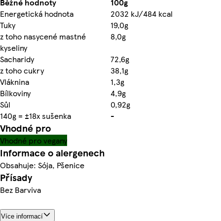
Běžné hodnoty
100g
Energetická hodnota
2032 kJ/484 kcal
Tuky
19,0g
z toho nasycené mastné
8,0g
kyseliny
Sacharidy
72,6g
z toho cukry
38,1g
Vláknina
1,3g
Bílkoviny
4,9g
Sůl
0,92g
140g = ±18x sušenka
-
Vhodné pro
Vhodné pro vegany
Informace o alergenech
Obsahuje: Sója, Pšenice
Přísady
Bez Barviva
Více informací