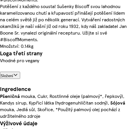
Potěšení z každého sousta! Sušenky Biscoff svou lahodnou
karamelizovanou chutí a křupavostí přinášejí potěšení lidem
na celém světě již po několik generací. Vytváření radostných
okamžiků je naší vášní již od roku 1932, kdy náš zakladatel Jan
Boone Sr. vynalezl originální recepturu. Užijte si své
#BiscoffMoments.
Množství: 0.14kg
Loga třetí strany
Vhodné pro vegany
Složení
Ingredience
Pšeničná
mouka, Cukr, Rostlinné oleje (palmový*, řepkový),
Kandys sirup, Kypřicí látka (hydrogenuhličitan sodný),
Sójová
mouka, Jedlá sůl, Skořice, *Použitý palmový olej pochází z
udržitelného zdroje
Výživové údaje