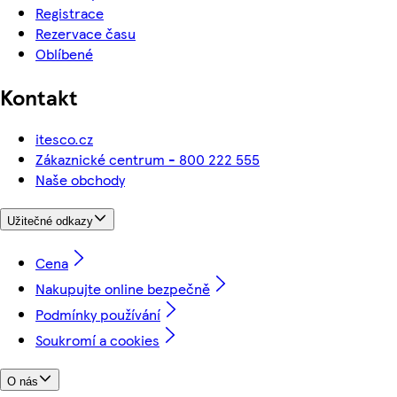
Registrace
Rezervace času
Oblíbené
Kontakt
itesco.cz
Zákaznické centrum - 800 222 555
Naše obchody
Užitečné odkazy
Cena
Nakupujte online bezpečně
Podmínky používání
Soukromí a cookies
O nás