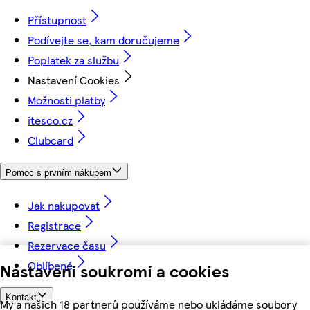
Přístupnost
Podívejte se, kam doručujeme
Poplatek za službu
Nastavení Cookies
Možnosti platby
itesco.cz
Clubcard
Pomoc s prvním nákupem
Jak nakupovat
Registrace
Rezervace času
Oblíbené
Nastavení soukromí a cookies
Kontakt
My a našich 18 partnerů používáme nebo ukládáme soubory