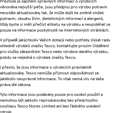
Přestože je zajištění správných informací o výrobcích
věnována nejvyšší péče, jsou předpisy pro výrobu potravin
neustále aktualizovány tak, že může dojít ke změně složek
potravin, obsahu živin, dietetických informací a alergenů.
Vždy byste si měli přečíst etiketu na výrobku a nespoléhat se
pouze na informace poskytnuté na internetových stránkách.
V případě jakýchkoliv Vašich dotazů nebo potřeby získat radu
ohledně výrobků značky Tesco, kontaktujte prosím Oddělení
pro služby zákazníkům Tesco nebo výrobce daného výrobku,
pokdu se nejedná o výrobek značky Tesco.
I přesto, že jsou informace o výrobcích pravidelně
aktualizovány, Tesco nemůže přijmout odpovědnost za
jakékoliv nesprávné informace. To však nemá vliv na Vaše
práva dle zákona.
Tyto informace jsou podávány pouze pro osobní použití a
nemohou být jakkoliv reprodukovány bez předchozího
souhlasu Tesco Stores Limited ani bez řádného uvedení
zdroje.