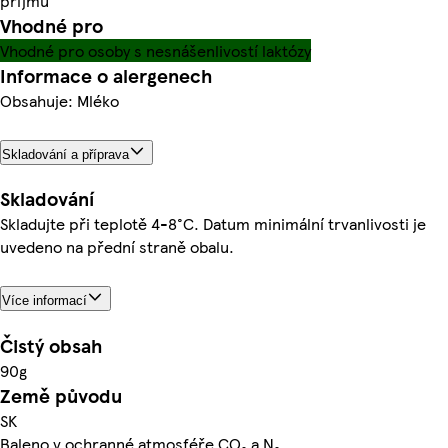
příjmu
Vhodné pro
Vhodné pro osoby s nesnášenlivostí laktózy
Informace o alergenech
Obsahuje: Mléko
Skladování a příprava
Skladování
Skladujte při teplotě 4-8°C. Datum minimální trvanlivosti je
uvedeno na přední straně obalu.
Více informací
Čistý obsah
90g
Země původu
SK
Baleno v ochranné atmosféře CO₂ a N₂.