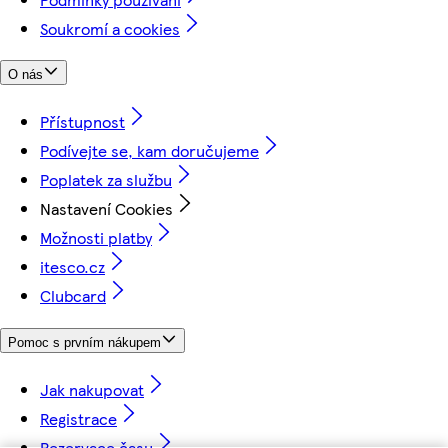
Soukromí a cookies
O nás
Přístupnost
Podívejte se, kam doručujeme
Poplatek za službu
Nastavení Cookies
Možnosti platby
itesco.cz
Clubcard
Pomoc s prvním nákupem
Jak nakupovat
Registrace
Rezervace času