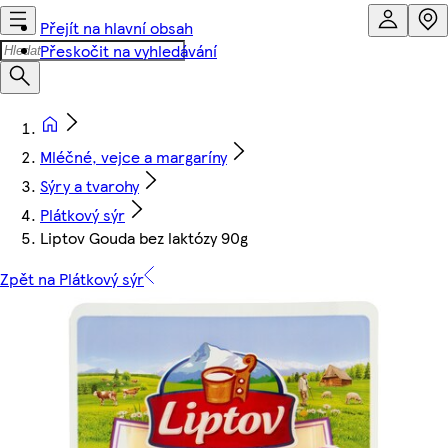
Přejít na hlavní obsah
Přeskočit na vyhledávání
Mléčné, vejce a margaríny
Sýry a tvarohy
Plátkový sýr
Liptov Gouda bez laktózy 90g
Zpět na Plátkový sýr