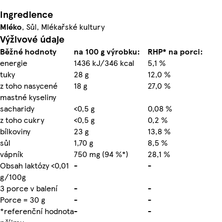
Ingredience
Mléko
, Sůl, Mlékařské kultury
Výživové údaje
Běžné hodnoty
na 100 g výrobku:
RHP* na porci:
energie
1436 kJ/346 kcal
5,1 %
tuky
28 g
12,0 %
z toho nasycené
18 g
27,0 %
mastné kyseliny
sacharidy
<0,5 g
0,08 %
z toho cukry
<0,5 g
0,2 %
bílkoviny
23 g
13,8 %
sůl
1,70 g
8,5 %
vápník
750 mg (94 %*)
28,1 %
Obsah laktózy <0,01
-
-
g/100g
3 porce v balení
-
-
Porce = 30 g
-
-
*referenční hodnota
-
-