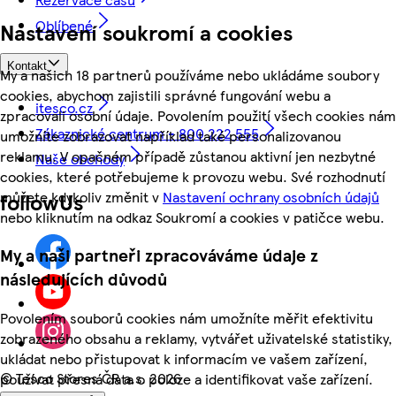
Oblíbené
Nastavení soukromí a cookies
Kontakt
My a našich 18 partnerů používáme nebo ukládáme soubory
cookies, abychom zajistili správné fungování webu a
itesco.cz
zpracovali osobní údaje. Povolením použití všech cookies nám
Zákaznické centrum - 800 222 555
umožníte zobrazovat například také personalizovanou
reklamu. V opačném případě zůstanou aktivní jen nezbytné
Naše obchody
cookies, které potřebujeme k provozu webu. Své rozhodnutí
můžete kdykoliv změnit v
Nastavení ochrany osobních údajů
followUs
nebo kliknutím na odkaz Soukromí a cookies v patičce webu.
My a naši partneři zpracováváme údaje z
následujících důvodů
Povolením souborů cookies nám umožníte měřit efektivitu
zobrazeného obsahu a reklamy, vytvářet uživatelské statistiky,
ukládat nebo přistupovat k informacím ve vašem zařízení,
©
Tesco Stores ČR a.s. 2026
používat přesná data o poloze a identifikovat vaše zařízení.