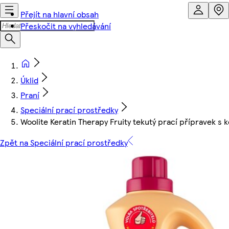
Přejít na hlavní obsah
Přeskočit na vyhledávání
Úklid
Praní
Speciální prací prostředky
Woolite Keratin Therapy Fruity tekutý prací přípravek s k
Zpět na Speciální prací prostředky