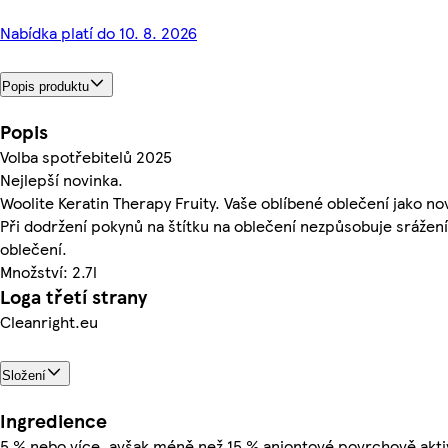
Nabídka platí do 10. 8. 2026
Popis produktu
Popis
Volba spotřebitelů 2025
Nejlepší novinka.
Woolite Keratin Therapy Fruity. Vaše oblíbené oblečení jako no
Při dodržení pokynů na štítku na oblečení nezpůsobuje srážen
oblečení.
Množství: 2.7l
Loga třetí strany
Cleanright.eu
Složení
Ingredience
5 % nebo více, avšak méně než 15 % aniontové povrchově aktiv