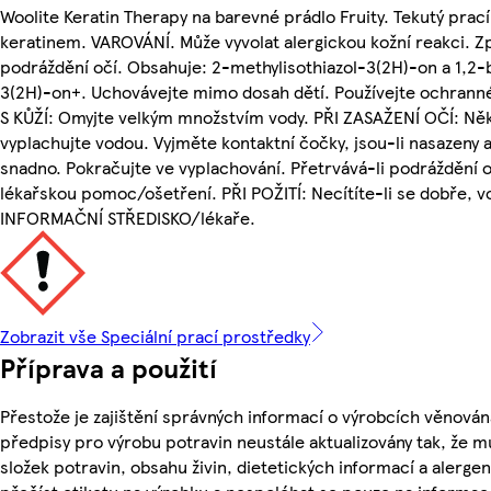
Woolite Keratin Therapy na barevné prádlo Fruity. Tekutý prací
keratinem. VAROVÁNÍ. Může vyvolat alergickou kožní reakci. 
podráždění očí. Obsahuje: 2-methylisothiazol-3(2H)-on a 1,2-
3(2H)-on+. Uchovávejte mimo dosah dětí. Používejte ochranné
S KŮŽÍ: Omyjte velkým množstvím vody. PŘI ZASAŽENÍ OČÍ: Něk
vyplachujte vodou. Vyjměte kontaktní čočky, jsou-li nasazeny 
snadno. Pokračujte ve vyplachování. Přetrvává-li podráždění o
lékařskou pomoc/ošetření. PŘI POŽITÍ: Necítíte-li se dobře, 
INFORMAČNÍ STŘEDISKO/lékaře.
Zobrazit vše Speciální prací prostředky
Příprava a použití
Přestože je zajištění správných informací o výrobcích věnován
předpisy pro výrobu potravin neustále aktualizovány tak, že m
složek potravin, obsahu živin, dietetických informací a alergen