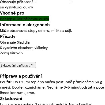
Obsahuje přirozeně
-
-
se vyskytující cukry
Vhodné pro
Bez lepku
Bez přídavku cukru
Informace o alergenech
Může obsahovat stopy celeru, mléka a sóji.
Přísady
Obsahuje Sladidla
S vysokým obsahem vlákniny
Zdroj bílkovin
Skladování a příprava
Příprava a používání
Použití: Do 120 ml teplého mléka postupně přimícháme 60 g
směsi. Dobře rozmícháme. Necháme 3-5 minut odstát a poté
ihned konzumujeme.
Skladování
Uchovejte v suchu při pokojové teplotě. Nevystavujte