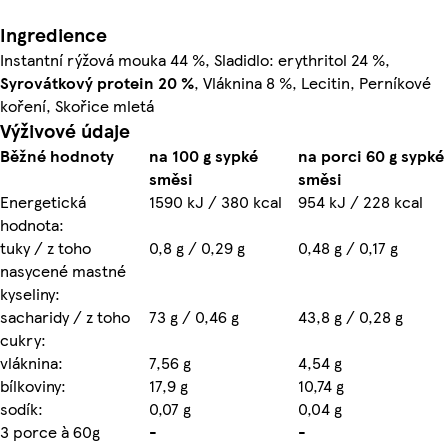
Ingredience
Instantní rýžová mouka 44 %, Sladidlo: erythritol 24 %,
Syrovátkový
protein 20 %
, Vláknina 8 %, Lecitin, Perníkové
koření, Skořice mletá
Výživové údaje
Běžné hodnoty
na 100 g sypké
na porci 60 g sypké
směsi
směsi
Energetická
1590 kJ / 380 kcal
954 kJ / 228 kcal
hodnota:
tuky / z toho
0,8 g / 0,29 g
0,48 g / 0,17 g
nasycené mastné
kyseliny:
sacharidy / z toho
73 g / 0,46 g
43,8 g / 0,28 g
cukry:
vláknina:
7,56 g
4,54 g
bílkoviny:
17,9 g
10,74 g
sodík:
0,07 g
0,04 g
3 porce à 60g
-
-