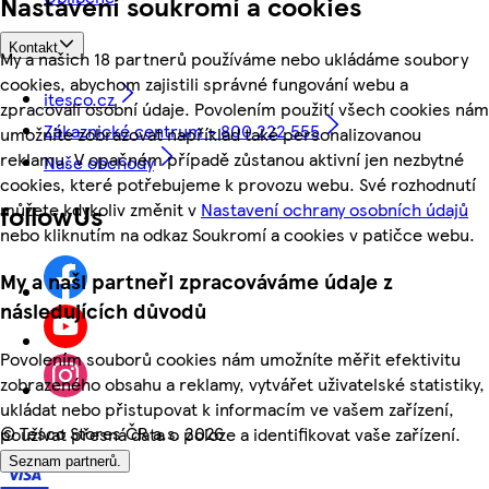
Nastavení soukromí a cookies
Kontakt
My a našich 18 partnerů používáme nebo ukládáme soubory
cookies, abychom zajistili správné fungování webu a
itesco.cz
zpracovali osobní údaje. Povolením použití všech cookies nám
Zákaznické centrum - 800 222 555
umožníte zobrazovat například také personalizovanou
reklamu. V opačném případě zůstanou aktivní jen nezbytné
Naše obchody
cookies, které potřebujeme k provozu webu. Své rozhodnutí
můžete kdykoliv změnit v
Nastavení ochrany osobních údajů
followUs
nebo kliknutím na odkaz Soukromí a cookies v patičce webu.
My a naši partneři zpracováváme údaje z
následujících důvodů
Povolením souborů cookies nám umožníte měřit efektivitu
zobrazeného obsahu a reklamy, vytvářet uživatelské statistiky,
ukládat nebo přistupovat k informacím ve vašem zařízení,
©
Tesco Stores ČR a.s. 2026
používat přesná data o poloze a identifikovat vaše zařízení.
Seznam partnerů.